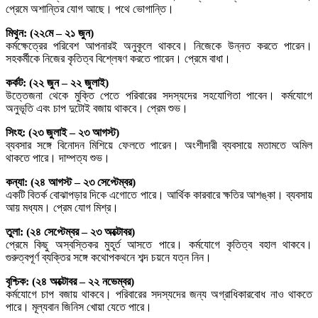
প্রেমে অশান্তির যোগ আছে। পথে ভোগান্তি।
মিথুন: (২২মে – ২১ জুন)
কর্মক্ষেত্রের পরিবেশ আপনারই অনুকূলে থাকবে। নিজেকে উন্নত করতে পারেন।
সহকর্মীকে নিজের কৃতিত্ব বিশ্লেষণ করতে পারেন। প্রেমে বাধা।
কর্কট: (২২ জুন – ২২ জুলাই)
উত্তেজনা থেকে মুক্তি পেতে পরিবারের সদস্যদের সহযোগিতা পাবেন। কর্মযোগে
অনুভূতি এবং চাপ দুটোই বজায় থাকবে। প্রেম শুভ।
সিংহ: (২৩ জুলাই – ২৩ আগস্ট)
ব্যবসার সঙ্গে বিনোদন মিশিয়ে ফেলতে পারেন। অংশীদারী ব্যবসায়ে মতামতে অমিল
থাকতে পারে। দাম্পত্য শুভ।
কন্যা: (২৪ আগস্ট – ২৩ সেপ্টেম্বর)
একটি বিতর্ক বোঝাপড়ার দিকে এগোতে পারে। আর্থিক কারবারে ক্ষতির আশঙ্কা। ব্যবসায়
আয় মধ্যম। প্রেম যোগ মিশ্র।
তুলা: (২৪ সেপ্টেম্বর – ২৩ অক্টোবর)
প্রেমে কিছু অস্বস্তিকর মুহূর্ত আসতে পারে। কর্মযোগে কৃতিত্ব বহাল থাকবে।
গুরুত্বপূর্ণ ব্যক্তির সঙ্গে কথোপকথনে শব্দ চয়নে যত্ন নিন।
বৃশ্চিক: (২৪ অক্টোবর – ২২ নভেম্বর)
কর্মযোগে চাপ বজায় থাকবে। পরিবারের সদস্যদের জন্য অগ্রাধিকারবোধ নাও থাকতে
পারে। মূল্যবান জিনিস খোয়া যেতে পারে।