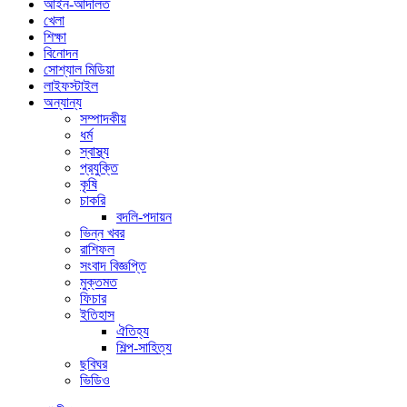
আইন-আদালত
খেলা
শিক্ষা
বিনোদন
সোশ্যাল মিডিয়া
লাইফস্টাইল
অন্যান্য
সম্পাদকীয়
ধর্ম
স্বাস্থ্য
প্রযুক্তি
কৃষি
চাকরি
বদলি-পদায়ন
ভিন্ন খবর
রাশিফল
সংবাদ বিজ্ঞপ্তি
মুক্তমত
ফিচার
ইতিহাস
ঐতিহ্য
শিল্প-সাহিত্য
ছবিঘর
ভিডিও