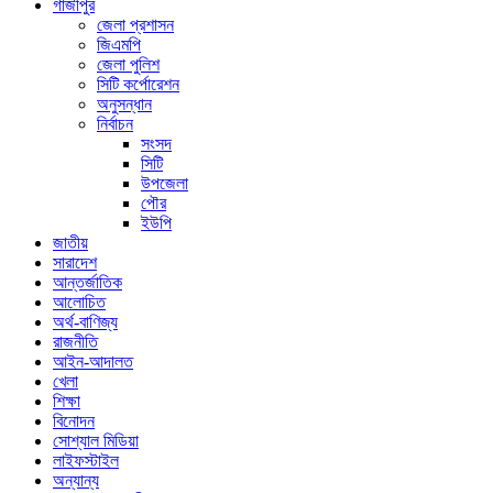
গাজীপুর
জেলা প্রশাসন
জিএমপি
জেলা পুলিশ
সিটি কর্পোরেশন
অনুসন্ধান
নির্বাচন
সংসদ
সিটি
উপজেলা
পৌর
ইউপি
জাতীয়
সারাদেশ
আন্তর্জাতিক
আলোচিত
অর্থ-বাণিজ্য
রাজনীতি
আইন-আদালত
খেলা
শিক্ষা
বিনোদন
সোশ্যাল মিডিয়া
লাইফস্টাইল
অন্যান্য