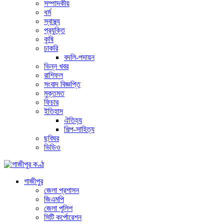
সম্পাদকীয়
ধর্ম
স্বাস্থ্য
প্রযুক্তি
কৃষি
চাকরি
বদলি-পদায়ন
ভিন্ন খবর
রাশিফল
সংবাদ বিজ্ঞপ্তি
মুক্তমত
ফিচার
ইতিহাস
ঐতিহ্য
শিল্প-সাহিত্য
ছবিঘর
ভিডিও
গাজীপুর
জেলা প্রশাসন
জিএমপি
জেলা পুলিশ
সিটি কর্পোরেশন