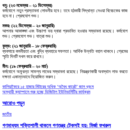
ধনু: (২৩ নভেম্বর – ২১ ডিসেম্বর)
কর্মযোগে নতুন প্রস্তাবনা লোভনীয় হবে। তবে হঠকারী সিদ্ধান্ত নেওয়া বিবেচকের কাজ
হবে না। প্রেমযোগ শুভ।
মকর: (২২ ডিসেম্বর – ২০ জানুয়ারি)
আপনার আকাঙ্ক্ষা এবং উচ্চাশা ভয় দ্বারা প্রভাবিত হওয়ার সম্ভাবনা রয়েছে। কর্মযোগ
শুভ। প্রেমযোগ শুভ। যাত্রা শুভ।
কুম্ভ: (২১ জানুয়ারি – ১৮ ফেব্রুয়ারি)
ব্যবসায়ে কমনীয়তা এবং বুদ্ধি ব্যবহারে সফলতা। আর্থিক উন্নতি বহাল থাকবে। প্রেমের
স্মৃতি দিনটি দখল করে রাখবে।
মীন: (১৯ ফেব্রুয়ারি – ২০ মার্চ)
কর্মযোগে অফুরন্ত সাফল্য লাভের সম্ভাবনা রয়েছে। নিয়ন্ত্রণকারী অবস্থান লাভ করতে
দক্ষতা একান্তভাবে নিয়োজিত করুন।
Post
কালিয়াকৈরে ১৫ হাজার মিটারের অধিক ‘অবৈধ কারেন্ট’ জাল ধ্বংস
অস্থায়ী ক্যাম্পাসে শুরু হচ্ছে ডিজিটাল ইউনিভার্সিটির কার্যক্রম
navigation
আরোও পড়ুন
জাতীয়
গণমাধ্যম শক্তিশালী থাকলে গণতন্ত্র টেকসই হয়: মির্জা ফখরুল