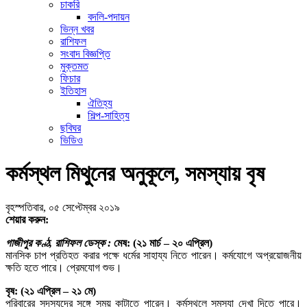
চাকরি
বদলি-পদায়ন
ভিন্ন খবর
রাশিফল
সংবাদ বিজ্ঞপ্তি
মুক্তমত
ফিচার
ইতিহাস
ঐতিহ্য
শিল্প-সাহিত্য
ছবিঘর
ভিডিও
কর্মস্থল মিথুনের অনুকূলে, সমস্যায় বৃষ
বৃহস্পতিবার, ০৫ সেপ্টেম্বর ২০১৯
শেয়ার করুন:
গাজীপুর কণ্ঠ, রাশিফল ডেস্ক :
মেষ: (২১ মার্চ – ২০ এপ্রিল)
মানসিক চাপ প্রতিহত করার পক্ষে ধর্মের সাহায্য নিতে পারেন। কর্মযোগে অপ্রয়োজনীয়
ক্ষতি হতে পারে। প্রেমযোগ শুভ।
বৃষ: (২১ এপ্রিল – ২১ মে)
পরিবারের সদস্যদের সঙ্গে সময় কাটাতে পারেন। কর্মস্থলে সমস্যা দেখা দিতে পারে।