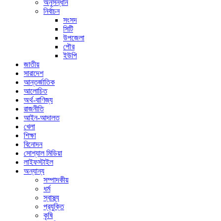
অনুসন্ধান
নির্বাচন
সংসদ
সিটি
উপজেলা
পৌর
ইউপি
জাতীয়
সারাদেশ
আন্তর্জাতিক
আলোচিত
অর্থ-বাণিজ্য
রাজনীতি
আইন-আদালত
খেলা
শিক্ষা
বিনোদন
সোশ্যাল মিডিয়া
লাইফস্টাইল
অন্যান্য
সম্পাদকীয়
ধর্ম
স্বাস্থ্য
প্রযুক্তি
কৃষি