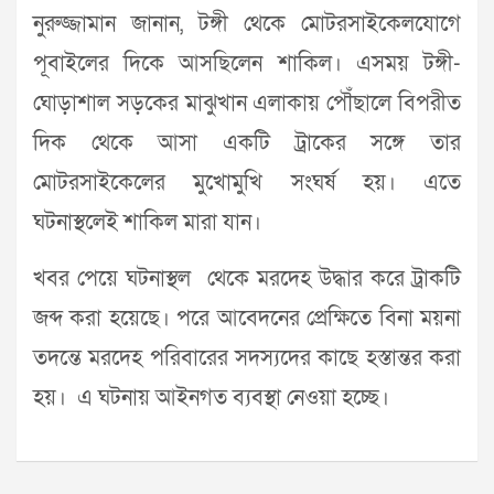
নুরুজ্জামান জানান, টঙ্গী থে‌কে মোটরসাই‌কেলযো‌গে
পূবাই‌লের দি‌কে আস‌ছিলেন শা‌কিল। এসময় টঙ্গী-
ঘোড়াশাল সড়‌কের মাঝুখান এলাকায় পৌঁছা‌লে বিপ‌রীত
দিক থে‌কে আসা এক‌টি ট্রা‌কের স‌ঙ্গে তার
মোটরসাই‌কে‌লের মু‌খোমু‌খি সংঘর্ষ হয়। এ‌তে
ঘটনাস্থ‌লেই শা‌কিল মারা যান।
খবর পে‌য়ে ঘটনাস্থ‌ল থেকে মর‌দেহ উদ্ধার করে ট্রাকটি
জব্দ করা হয়েছে। পরে আবেদনের প্রেক্ষিতে বিনা ময়না
তদন্তে মরদেহ পরিবারের সদস্যদের কাছে হস্তান্তর করা
হয়। এ ঘটনায় আইনগত ব্যবস্থা নেওয়া হ‌চ্ছে।