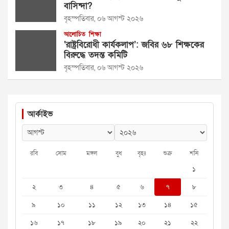
বাসিন্দা?
বৃহস্পতিবার, ০৬ আগস্ট ২০২৬
আলোচিত
শিক্ষা
‘রাষ্ট্রবিরোধী কার্যকলাপ’: জবির ৬৮ শিক্ষকের
বিরুদ্ধে তদন্ত কমিটি
বৃহস্পতিবার, ০৬ আগস্ট ২০২৬
আর্কাইভ
রবি
সোম
মঙ্গল
বুধ
বৃহঃ
শুক্র
শনি
১
২
৩
৪
৫
৬
৭
৮
৯
১০
১১
১২
১৩
১৪
১৫
১৬
১৭
১৮
১৯
২০
২১
২২