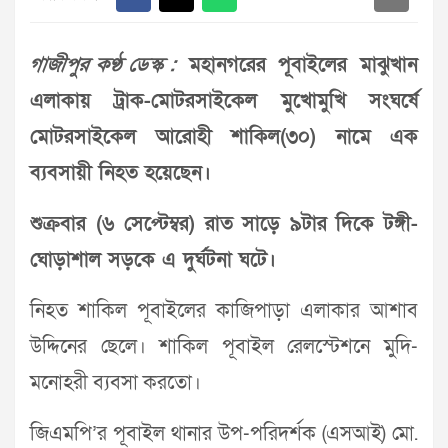
গাজীপুর কণ্ঠ ডেস্ক :
মহানগরের পূবাইলের মাঝুখান
এলাকায় ট্রা‌ক-মোটরসাই‌কেল মু‌খোমু‌খি সংঘ‌র্ষে
মোটরসাই‌কেল আ‌রোহী শা‌কিল(৩০) নামে এক
ব্যবসায়ী নিহত হ‌য়েছেন।
শুক্রবার (৬ সে‌প্টেম্বর) রাত সা‌ড়ে ৯টার দি‌কে টঙ্গী-
ঘোড়াশাল সড়‌কে এ দুর্ঘটনা ঘ‌টে।
নিহত শা‌কিল পূবাইলের কা‌জিপাড়া এলাকার আশাব
উ‌দ্দি‌নের ছে‌লে। শাকিল পূবাইল রেলস্টেশনে মুদি-
মনোহরী ব্যবসা করতো।
জিএমপি’র পূবাইল থানার উপ-প‌রিদর্শক (এসআই) মো.