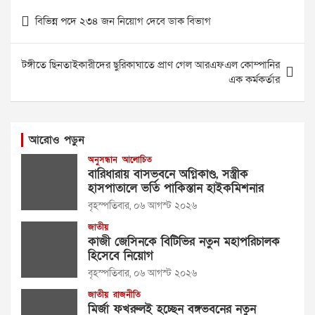
Post
বিভিন্ন পদে ২৩৪ জন নিয়োগ দেবে ডাক বিভাগ
navigation
টঙ্গীতে ছিনতাইকারীদের ছুরিকাঘাতে প্রাণ গেল আরএফএল কোম্পানির
এক কর্মকর্তার
আরোও পড়ুন
অনুসন্ধান
আলোচিত
বারিধারায় বাসভবনে অগ্নিকাণ্ড, সস্ত্রীক
হাসপাতালে ভর্তি পাকিস্তান হাইকমিশনার
বৃহস্পতিবার, ০৬ আগস্ট ২০২৬
জাতীয়
কাজী জেসিনকে বিটিভির নতুন মহাপরিচালক
হিসেবে নিয়োগ
বৃহস্পতিবার, ০৬ আগস্ট ২০২৬
জাতীয়
রাজনীতি
মির্জা ফখরুলই হচ্ছেন বঙ্গভবনের নতুন