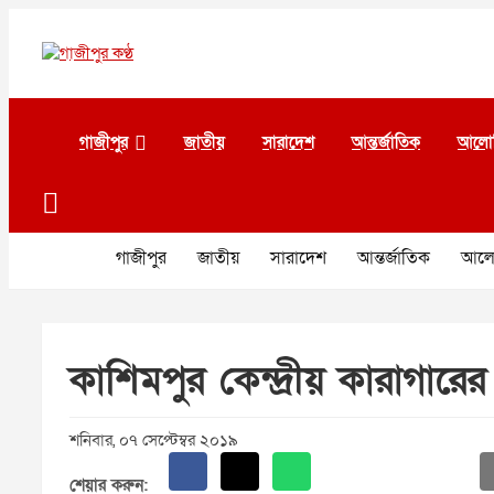
Skip
to
content
গাজীপুর কণ্ঠ
গণমানুষের কণ্ঠ
গাজীপুর
জাতীয়
সারাদেশ
আন্তর্জাতিক
আলো
গাজীপুর
জাতীয়
সারাদেশ
আন্তর্জাতিক
আলো
কা‌শিমপুর কেন্দ্রীয় কারাগা‌রের গ
শনিবার, ০৭ সেপ্টেম্বর ২০১৯
শেয়ার করুন: