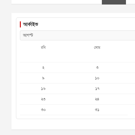
আর্কাইভ
রবি
সোম
২
৩
৯
১০
১৬
১৭
২৩
২৪
৩০
৩১