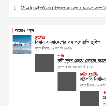
Post
navigation
টঙ্গীতে ছিনতাইকারীদের ছুরিকাঘাতে প্রাণ গেল আরএফএল কোম্পানির
আরোও পড়ুন
আলোচিত
বিমান বাংলাদেশের সব পদোন্নতি স্থগিত
বৃহস্পতিবার, ০৬ আগস্ট ২০২৬
জাতীয়
নদী দূষণ রোধে কোনো ধরনের 
বৃহস্পতিবার, ০৬ আগস্ট ২০২৬
জাতীয়
রাজনীতি
রাষ্ট্রপতি নির্
বৃহস্পতিবার, ০৬ আগ
গা
গ্
বৃ