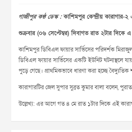
গাজীপুর কণ্ঠ ডেস্ক :
কা‌শিমপুর কেন্দ্রীয় কারাগার-২ এ
শুক্রবার (০৬ সে‌প্টেম্বর) দিবাগত রাত ২টার দি‌কে এ 
কা‌শিমপুর ‌ডি‌বিএল ফায়ার সা‌র্ভি‌সের প‌রিদর্শক মির
ডি‌বিএল ফায়ার সা‌র্ভি‌সের এক‌টি ইউ‌নিট ঘটনাস্থ‌লে যা
পু‌ড়ে গে‌ছে। প্রাথ‌মিকভা‌বে ধারণা করা হ‌চ্ছে বৈদ্যু‌তি
কারাগারটির জেল সুপার সুব্রত কুমার বালা বলেন, পুরাতন ম
উল্লেখ্য: এর আ‌গে গত ৪ মে রা‌ত ১টার দি‌কে এই কারা