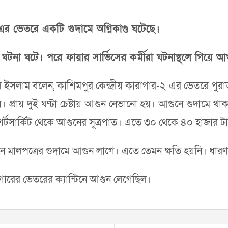
র ভেতরে একটি গুদা‌মে অ‌গ্নিকা‌ণ্ড ঘ‌টে‌ছে।
ঘটনা ঘ‌টে‌। প‌রে ফায়ার সা‌র্ভি‌সের কর্মীরা ঘটনাস্থলে গিয়ে আ
াজুল ইসলাম বলেন, কা‌শিমপুর কেন্দ্রীয় কারাগার-২ এর ভেতরে পু
য়। প্রায় দুই ঘণ্টা চেষ্টায় আগুন নেভানো হয়। আগু‌নে গুদা‌মে থা
ক শর্টসা‌র্কিট থে‌কে আগু‌নের সূত্রপাত। এ‌তে ৩০ থেকে ৪০ হাজার টাক
ালপ‌ত্রের গুদা‌মে আগুন লা‌গে। এ‌তে তেমন ক্ষ‌তি হয়‌নি। ধারণা কর
গারের ভেতরের ক্যা‌ন্টিনে আগুন লেগেছিল।