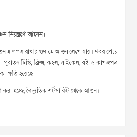
গুন নিয়ন্ত্রণে আনেন।
রাতন মালপত্র রাখার গুদা‌মে আগুন লেগে যায়। খবর পে‌য়ে
কা পুরাতন টি‌ভি, ফ্রিজ, কম্বল, সাই‌কেল, বই ও কাগজপত্র
া ক্ষ‌তি হ‌য়ে‌ছে।
া হ‌চ্ছে, বৈদ্যু‌তিক শর্টসা‌র্কিট থে‌কে আগু‌ন।