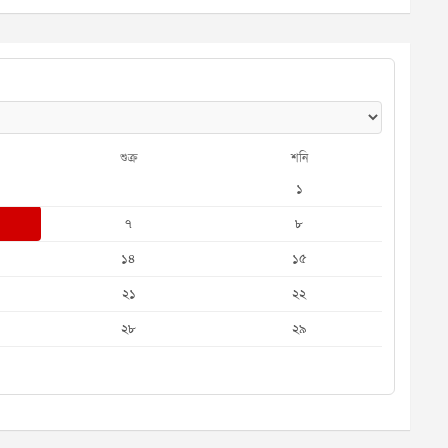
শুক্র
শনি
১
৭
৮
১৪
১৫
২১
২২
২৮
২৯