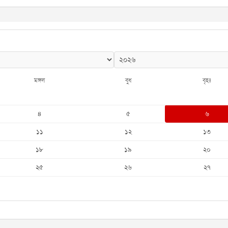
মঙ্গল
বুধ
বৃহঃ
৪
৫
৬
১১
১২
১৩
১৮
১৯
২০
২৫
২৬
২৭