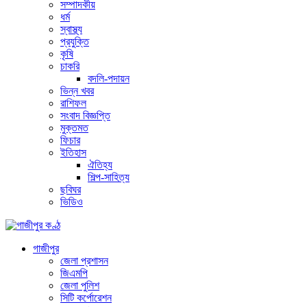
সম্পাদকীয়
ধর্ম
স্বাস্থ্য
প্রযুক্তি
কৃষি
চাকরি
বদলি-পদায়ন
ভিন্ন খবর
রাশিফল
সংবাদ বিজ্ঞপ্তি
মুক্তমত
ফিচার
ইতিহাস
ঐতিহ্য
শিল্প-সাহিত্য
ছবিঘর
ভিডিও
গাজীপুর
জেলা প্রশাসন
জিএমপি
জেলা পুলিশ
সিটি কর্পোরেশন