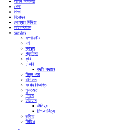
আইন-আদালত
খেলা
শিক্ষা
বিনোদন
সোশ্যাল মিডিয়া
লাইফস্টাইল
অন্যান্য
সম্পাদকীয়
ধর্ম
স্বাস্থ্য
প্রযুক্তি
কৃষি
চাকরি
বদলি-পদায়ন
ভিন্ন খবর
রাশিফল
সংবাদ বিজ্ঞপ্তি
মুক্তমত
ফিচার
ইতিহাস
ঐতিহ্য
শিল্প-সাহিত্য
ছবিঘর
ভিডিও