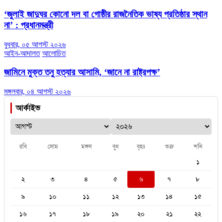
‘জুলাই জাদুঘর কোনো দল বা গোষ্ঠীর রাজনৈতিক ভাষ্য প্রতিষ্ঠার স্থান
না’ : প্রধানমন্ত্রী
বুধবার, ০৫ আগস্ট ২০২৬
আইন-আদালত
আলোচিত
জামিনে মুক্ত তনু হত্যার আসামি, ‘জানে না রাষ্ট্রপক্ষ’
মঙ্গলবার, ০৪ আগস্ট ২০২৬
আর্কাইভ
রবি
সোম
মঙ্গল
বুধ
বৃহঃ
শুক্র
শনি
১
২
৩
৪
৫
৬
৭
৮
৯
১০
১১
১২
১৩
১৪
১৫
১৬
১৭
১৮
১৯
২০
২১
২২