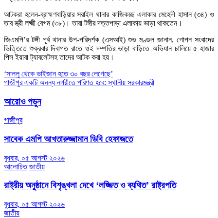
আটকরা হলেন-ব্রাহ্মণবাড়িয়ার সরাইল থানার কাজিকচ্ছ এলাকার মেহেদী হাসান (৩৪) ও
তার স্ত্রী লক্ষ্মী বেগম (৩৮)। তারা টঙ্গীর দত্তপাড়া এলাকায় ভাড়া থাকতেন।
জিএমপি’র টঙ্গী পূর্ব থানার উপ-পরিদর্শক (এসআই) শুভ মণ্ডল জানান, গোপন সংবাদের
ভিত্তিতে শুক্রবার দিবাগত রাতে ওই দম্পতির ভাড়া বাড়িতে অভিযান চালিয়ে ৫ হাজার
পিস ইয়াবা ট্যাবলেটসহ তাদের আটক করা হয়।
Post
‘সাল্লু থেকে ভাইজান হতে ৩০ বছর লেগেছে’
গাজীপুর একটি অনন্য নগরীতে পরিণত হবে: স্থানীয় সরকারমন্ত্রী
navigation
আরোও পড়ুন
গাজীপুর
সাবেক এমপি আখতারুজ্জামান ডিবি হেফাজতে
বুধবার, ০৫ আগস্ট ২০২৬
আলোচিত
জাতীয়
রাষ্ট্রীয় অনুষ্ঠানে বিশৃঙ্খলা দেখে ‘লজ্জিত ও ব্যথিত’ রাষ্ট্রপতি
বুধবার, ০৫ আগস্ট ২০২৬
জাতীয়