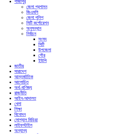
গাজীপুর
জেলা প্রশাসন
জিএমপি
জেলা পুলিশ
সিটি কর্পোরেশন
অনুসন্ধান
নির্বাচন
সংসদ
সিটি
উপজেলা
পৌর
ইউপি
জাতীয়
সারাদেশ
আন্তর্জাতিক
আলোচিত
অর্থ-বাণিজ্য
রাজনীতি
আইন-আদালত
খেলা
শিক্ষা
বিনোদন
সোশ্যাল মিডিয়া
লাইফস্টাইল
অন্যান্য