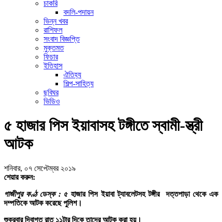
চাকরি
বদলি-পদায়ন
ভিন্ন খবর
রাশিফল
সংবাদ বিজ্ঞপ্তি
মুক্তমত
ফিচার
ইতিহাস
ঐতিহ্য
শিল্প-সাহিত্য
ছবিঘর
ভিডিও
৫ হাজার পিস ইয়াবাসহ টঙ্গীতে স্বামী-স্ত্রী
আটক
শনিবার, ০৭ সেপ্টেম্বর ২০১৯
শেয়ার করুন:
গাজীপুর কণ্ঠ ডেস্ক :
৫ হাজার পিস ইয়াবা ট্যাবলেটসহ টঙ্গীর দত্তপাড়া থেকে এক
দম্পতিকে আটক করেছে পুলিশ।
শুক্রবার দিবাগত রাত ১১টার দিকে তাদের আটক করা হয়।