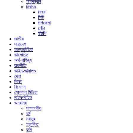
অনুসন্ধান
নির্বাচন
সংসদ
সিটি
উপজেলা
পৌর
ইউপি
জাতীয়
সারাদেশ
আন্তর্জাতিক
আলোচিত
অর্থ-বাণিজ্য
রাজনীতি
আইন-আদালত
খেলা
শিক্ষা
বিনোদন
সোশ্যাল মিডিয়া
লাইফস্টাইল
অন্যান্য
সম্পাদকীয়
ধর্ম
স্বাস্থ্য
প্রযুক্তি
কৃষি