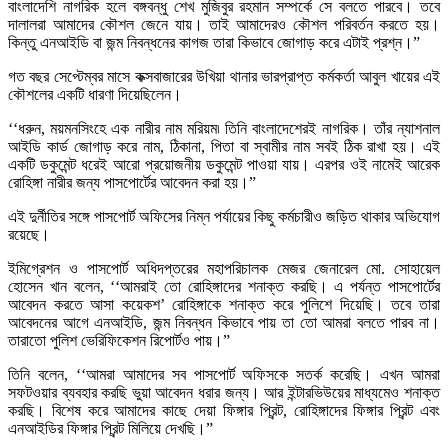
বাংলাদেশি নাগরিক হলে বঙ্গবন্ধু শেখ মুজিবুর রহমান সম্পর্কে সে বলতে পারবে। তবে
দালালরা আমাদের কৌশল জেনে যায়। তাই আমাদেরও কৌশল পরিবর্তন করতে হয়।
কিন্তু এনআইডি বা জন্ম নিবন্ধনের কাগজ তারা কিভাবে জোগাড় করে এটাই প্রশ্ন।”
গত বছর সেপ্টেম্বর মাসে কক্সবাজারের উখিয়া থানার ভারপ্রাপ্ত কর্মকর্তা আবুল খায়ের এই
কৌশলের একটি ধারণা দিয়েছিলেন।
‘‘ধরুন, ময়মনসিংহে এক নারীর নাম মরিয়ম৷ তিনি বাংলাদেশেরই নাগরিক। তাঁর ন্যাশনাল
আইডি কার্ড জোগাড় করে নাম, ঠিকানা, পিতা বা স্বামীর নাম সবই ঠিক রাখা হয়। এই
একটি ডকুমেন্ট ধরেই আরো প্রয়োজনীয় ডকুমেন্ট পাওয়া যায়। এরপর ওই নামেই আরেক
রোহিঙ্গা নারীর জন্য পাসপোর্টের আবেদন করা হয়।”
এই দুর্নীতির সঙ্গে পাসপোর্ট অফিসের নিম্ন পর্যায়ের কিছু কর্মচারীও জড়িত থাকার অভিযোগ
রয়েছে।
ইমিগ্রেশন ও পাসপোর্ট অধিদপ্তরের মহাপরিচালক মেজর জেনারেল মো. সোহায়েল
হোসেন খান বলেন, ‘‘আমরাই তো রোহিঙ্গাদের শনাক্ত করছি। এ পর্যন্ত পাসপোর্টের
আবেদন করতে আসা কয়েকশ’ রোহিঙ্গাকে শনাক্ত করে পুলিশে দিয়েছি। তবে তারা
আবেদনের আগে এনআইডি, জন্ম নিবন্ধন কিভাবে পায় তা তো আমরা বলতে পারব না।
তারাতো পুলিশ ভেরিফিকেশন রিপোর্টও পায়।”
তিনি বলেন, ‘‘আমরা আমাদের সব পাসপোর্ট অফিসকে সতর্ক করেছি। এখন আমরা
সফটওয়ার ব্যবহার করছি ভুয়া আবেদন ধরার জন্য। আর ইন্টারভিউয়ের মাধ্যমেও শনাক্ত
করছি। বিশেষ করে আমাদের কাছে দেয়া ফিঙ্গার প্রিন্ট, রোহিঙ্গাদের ফিঙ্গার প্রিন্ট এবং
এনআইডির ফিঙ্গার প্রিন্ট মিলিয়ে দেখছি।”