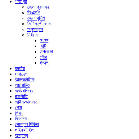
গাজীপুর
জেলা প্রশাসন
জিএমপি
জেলা পুলিশ
সিটি কর্পোরেশন
অনুসন্ধান
নির্বাচন
সংসদ
সিটি
উপজেলা
পৌর
ইউপি
জাতীয়
সারাদেশ
আন্তর্জাতিক
আলোচিত
অর্থ-বাণিজ্য
রাজনীতি
আইন-আদালত
খেলা
শিক্ষা
বিনোদন
সোশ্যাল মিডিয়া
লাইফস্টাইল
অন্যান্য