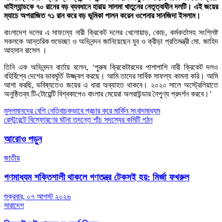
থাইল্যান্ডকে ৭০ রানের বড় ব্যবধানে হারায় সালমা খাতুনের নেতৃত্বাধীন দলটি। এই জয়ের
ম্যাচে অপরাজিত ৭১ রান করে বড় ভূমিকা পালন করেন ওপেনার সানজিদা ইসলাম।
বাংলাদেশ দলের এ সাফল্যে নারী ক্রিকেট দলের খেলোয়াড়, কোচ, কর্মকর্তাসহ সংশ্লিষ্ট
সকলকে আন্তরিক শুভেচ্ছা ও অভিনন্দন জানিয়েছেন যুব ও ক্রীড়া প্রতিমন্ত্রী মো. জাহিদ
আহসান রাসেল ।
তিনি এক অভিনন্দন বার্তায় বলেন, ‘পুরুষ ক্রিকেটারদের পাশাপাশি নারী ক্রিকেট দলও
বহির্বিশ্বে দেশের ভাবমূর্তি উজ্জ্বল করছে। আমি তাদের সার্বিক সাফল্য কামনা করি। আমি
আশা করছি, ভবিষ্যতেও জয়ের এ ধারা অব্যাহত থাকবে। ২০২০ সালে অস্ট্রেলিয়াতে
অনুষ্ঠিতব্য টি-টোয়েন্টি বিশ্বকাপেও বাংলার মেয়েরা অলরাউন্ডার নৈপুণ্য প্রদর্শন করবে।’
Post
মুসলমানদের বেশি নেতিবাচকভাবে প্রচার করে মার্কিন সংবাদমাধ্যম
রেস্টুরেন্টে বিস্ফোরণের ঘটনা তদন্তে পাঁচ সদস্যের কমিটি গঠন
navigation
আরোও পড়ুন
জাতীয়
গণমাধ্যম শক্তিশালী থাকলে গণতন্ত্র টেকসই হয়: মির্জা ফখরুল
শুক্রবার, ০৭ আগস্ট ২০২৬
সারাদেশ