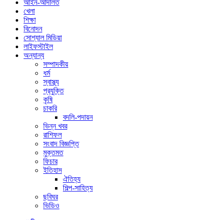
আইন-আদালত
খেলা
শিক্ষা
বিনোদন
সোশ্যাল মিডিয়া
লাইফস্টাইল
অন্যান্য
সম্পাদকীয়
ধর্ম
স্বাস্থ্য
প্রযুক্তি
কৃষি
চাকরি
বদলি-পদায়ন
ভিন্ন খবর
রাশিফল
সংবাদ বিজ্ঞপ্তি
মুক্তমত
ফিচার
ইতিহাস
ঐতিহ্য
শিল্প-সাহিত্য
ছবিঘর
ভিডিও