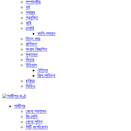
সম্পাদকীয়
ধর্ম
স্বাস্থ্য
প্রযুক্তি
কৃষি
চাকরি
বদলি-পদায়ন
ভিন্ন খবর
রাশিফল
সংবাদ বিজ্ঞপ্তি
মুক্তমত
ফিচার
ইতিহাস
ঐতিহ্য
শিল্প-সাহিত্য
ছবিঘর
ভিডিও
গাজীপুর
জেলা প্রশাসন
জিএমপি
জেলা পুলিশ
সিটি কর্পোরেশন