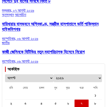
সিলেটে দুই বাসের সংঘর্ষে নিহত ৮
শুক্রবার, ০৭ আগস্ট ২০২৬
অনুসন্ধান
আলোচিত
বারিধারায় বাসভবনে অগ্নিকাণ্ড, সস্ত্রীক হাসপাতালে ভর্তি পাকিস্তান
হাইকমিশনার
বৃহস্পতিবার, ০৬ আগস্ট ২০২৬
জাতীয়
কাজী জেসিনকে বিটিভির নতুন মহাপরিচালক হিসেবে নিয়োগ
বৃহস্পতিবার, ০৬ আগস্ট ২০২৬
আর্কাইভ
রবি
সোম
মঙ্গল
বুধ
বৃহঃ
শুক্র
শনি
১
২
৩
৪
৫
৬
৭
৮