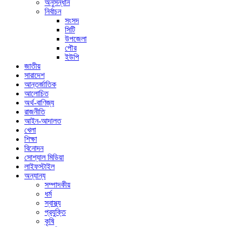
অনুসন্ধান
নির্বাচন
সংসদ
সিটি
উপজেলা
পৌর
ইউপি
জাতীয়
সারাদেশ
আন্তর্জাতিক
আলোচিত
অর্থ-বাণিজ্য
রাজনীতি
আইন-আদালত
খেলা
শিক্ষা
বিনোদন
সোশ্যাল মিডিয়া
লাইফস্টাইল
অন্যান্য
সম্পাদকীয়
ধর্ম
স্বাস্থ্য
প্রযুক্তি
কৃষি