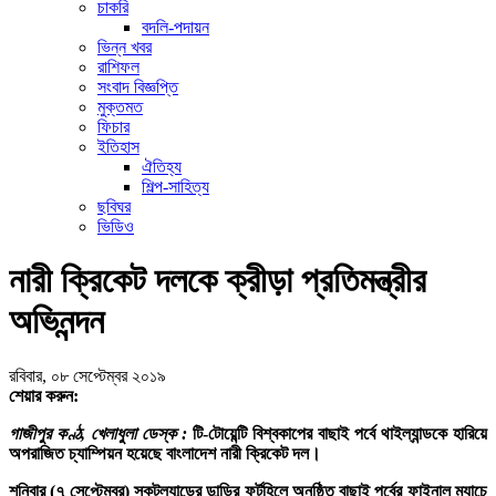
চাকরি
বদলি-পদায়ন
ভিন্ন খবর
রাশিফল
সংবাদ বিজ্ঞপ্তি
মুক্তমত
ফিচার
ইতিহাস
ঐতিহ্য
শিল্প-সাহিত্য
ছবিঘর
ভিডিও
নারী ক্রিকেট দলকে ক্রীড়া প্রতিমন্ত্রীর
অভিনন্দন
রবিবার, ০৮ সেপ্টেম্বর ২০১৯
শেয়ার করুন:
গাজীপুর কণ্ঠ, খেলাধুলা ডেস্ক :
টি-টোয়েন্টি বিশ্বকাপের বাছাই পর্বে থাইল্যান্ডকে হারিয়ে
অপরাজিত চ্যাম্পিয়ন হয়েছে বাংলাদেশ নারী ক্রিকেট দল।
শনিবার (৭ সেপ্টেম্বর) স্কটল্যান্ডের ডান্ডির ফর্টহিলে অনুষ্ঠিত বাছাই পর্বের ফাইনাল ম্যাচে