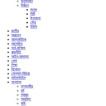
অনুসন্ধান
নির্বাচন
সংসদ
সিটি
উপজেলা
পৌর
ইউপি
জাতীয়
সারাদেশ
আন্তর্জাতিক
আলোচিত
অর্থ-বাণিজ্য
রাজনীতি
আইন-আদালত
খেলা
শিক্ষা
বিনোদন
সোশ্যাল মিডিয়া
লাইফস্টাইল
অন্যান্য
সম্পাদকীয়
ধর্ম
স্বাস্থ্য
প্রযুক্তি
কৃষি