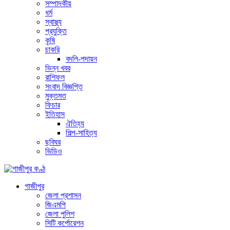
সম্পাদকীয়
ধর্ম
স্বাস্থ্য
প্রযুক্তি
কৃষি
চাকরি
বদলি-পদায়ন
ভিন্ন খবর
রাশিফল
সংবাদ বিজ্ঞপ্তি
মুক্তমত
ফিচার
ইতিহাস
ঐতিহ্য
শিল্প-সাহিত্য
ছবিঘর
ভিডিও
গাজীপুর
জেলা প্রশাসন
জিএমপি
জেলা পুলিশ
সিটি কর্পোরেশন