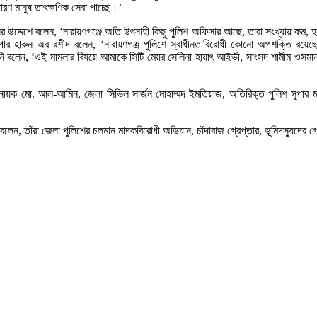
ণ মানুষ তাৎক্ষণিক সেবা পাচ্ছে।’
 উদ্দেশে বলেন, ‘নারায়ণগঞ্জে অতি উৎসাহী কিছু পুলিশ অফিসার আছে, তারা সংখ্যায় কম, হ
 সুপার হারুন অর রশীদ বলেন, ‘নারায়ণগঞ্জ পুলিশে স্বাধীনতাবিরোধী কোনো অপশক্তি রয়ে
্গে তিনি বলেন, ‘ওই মামলার বিষয়ে আমাকে সিটি মেয়র সেলিনা হায়াৎ আইভী, সাংসদ শামীম 
য়ক মো. আল-আমিন, জেলা সিভিল সার্জন মোহাম্মদ ইমতিয়াজ, অতিরিক্ত পুলিশ সুপার মনির
িয়ে বলেন, তাঁরা জেলা পুলিশের চলমান মাদকবিরোধী অভিযান, চাঁদাবাজ গ্রেপ্তার, ভূমিদস্যুদ