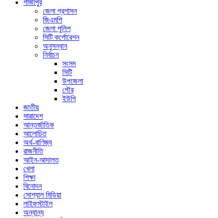
গাজীপুর
জেলা প্রশাসন
জিএমপি
জেলা পুলিশ
সিটি কর্পোরেশন
অনুসন্ধান
নির্বাচন
সংসদ
সিটি
উপজেলা
পৌর
ইউপি
জাতীয়
সারাদেশ
আন্তর্জাতিক
আলোচিত
অর্থ-বাণিজ্য
রাজনীতি
আইন-আদালত
খেলা
শিক্ষা
বিনোদন
সোশ্যাল মিডিয়া
লাইফস্টাইল
অন্যান্য