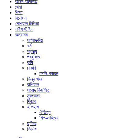
আইন-আদালত
খেলা
শিক্ষা
বিনোদন
সোশ্যাল মিডিয়া
লাইফস্টাইল
অন্যান্য
সম্পাদকীয়
ধর্ম
স্বাস্থ্য
প্রযুক্তি
কৃষি
চাকরি
বদলি-পদায়ন
ভিন্ন খবর
রাশিফল
সংবাদ বিজ্ঞপ্তি
মুক্তমত
ফিচার
ইতিহাস
ঐতিহ্য
শিল্প-সাহিত্য
ছবিঘর
ভিডিও