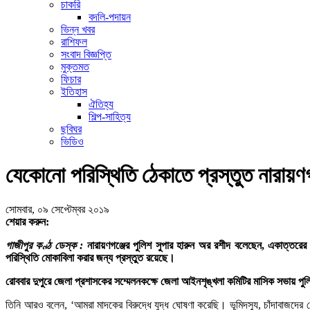
চাকরি
বদলি-পদায়ন
ভিন্ন খবর
রাশিফল
সংবাদ বিজ্ঞপ্তি
মুক্তমত
ফিচার
ইতিহাস
ঐতিহ্য
শিল্প-সাহিত্য
ছবিঘর
ভিডিও
যেকোনো পরিস্থিতি ঠেকাতে প্রস্তুত নারায়ণগ
সোমবার, ০৯ সেপ্টেম্বর ২০১৯
শেয়ার করুন:
গাজীপুর কণ্ঠ ডেস্ক :
নারায়ণগঞ্জের পুলিশ সুপার হারুন অর রশীদ বলেছেন, একাত্তর
পরিস্থিতি মোকাবিলা করার জন্য প্রস্তুত রয়েছে।
রোববার দুপুরে জেলা প্রশাসকের সম্মেলনকক্ষে জেলা আইনশৃঙ্খলা কমিটির মাসিক সভায় প
তিনি আরও বলেন, ‘আমরা মাদকের বিরুদ্ধে যুদ্ধ ঘোষণা করেছি। ভূমিদস্যু, চাঁদাবাজদ