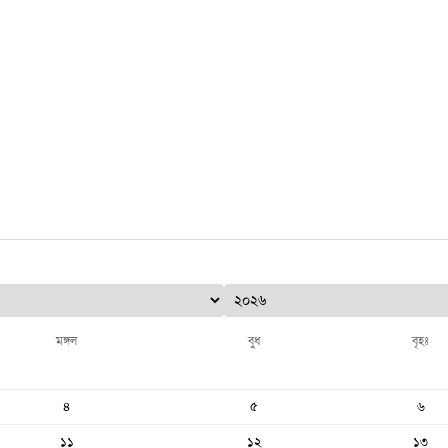
মঙ্গল
বুধ
বৃহঃ
৪
৫
৬
১১
১২
১৩