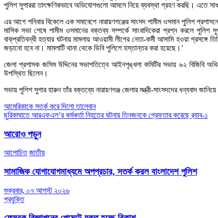
পুলিশ সুপাররা তাৎক্ষণিকভাবে অভিযোগগুলো আমলে নিয়ে ব্যবস্থা গ্রহণ করছি। এতে সাধার
এর আগে শনিবার বিকেলে এক সমাবেশে নারায়ণগঞ্জের সাংসদ শামীম ওসমান পুলিশ প্রশাসনের
মাসিক সভা শেষে শামীম ওসমানের বক্তব্য সম্পর্কে সাংবাদিকেরা প্রশ্ন করলে পুলিশ
বাক্‌প্রতিবন্ধী হত্যার ঘটনায় মামলায় আওয়ামী লীগের নেতা-কর্মী আসামি হওয়া প্রসঙ
জড়ানো হবে না। মামলাটি থানা থেকে ডিবি পুলিশে হস্তান্তর করা হয়েছে।’
জেলা প্রশাসক জসিম উদ্দিনের সভাপতিত্বে আইনশৃঙ্খলা কমিটির সভায় ৬২ বিজিবি অধিনা
উপস্থিত ছিলেন।
সভায় পুলিশ সুপার হারুন তাঁর বক্তব্যে নারায়ণগঞ্জ জেলার মন্ত্রী-সাংসদদের ধন্যবাদ জান
Post
আমেরিকাকে সতর্ক করে দিলো তালেবান
ছুরিকাঘাতে আরএফএল’র কর্মকর্তা নিহতের ঘটনায় তিনজনকে গ্রেফতার করেছে র‌্যাব-১
navigation
আরোও পড়ুন
আলোচিত
জাতীয়
সামাজিক যোগাযোগমাধ্যমে অপপ্রচার, সতর্ক করল বাংলাদেশ পুলিশ
শুক্রবার, ০৭ আগস্ট ২০২৬
প্রযুক্তি
ফেসবুক বিজ্ঞাপনের পেমেন্টে যুক্ত হচ্ছে বিকাশ