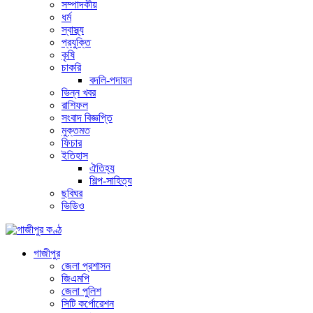
সম্পাদকীয়
ধর্ম
স্বাস্থ্য
প্রযুক্তি
কৃষি
চাকরি
বদলি-পদায়ন
ভিন্ন খবর
রাশিফল
সংবাদ বিজ্ঞপ্তি
মুক্তমত
ফিচার
ইতিহাস
ঐতিহ্য
শিল্প-সাহিত্য
ছবিঘর
ভিডিও
গাজীপুর
জেলা প্রশাসন
জিএমপি
জেলা পুলিশ
সিটি কর্পোরেশন