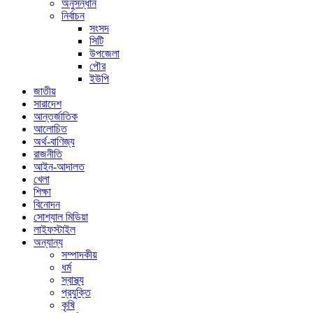
অনুসন্ধান
নির্বাচন
সংসদ
সিটি
উপজেলা
পৌর
ইউপি
জাতীয়
সারাদেশ
আন্তর্জাতিক
আলোচিত
অর্থ-বাণিজ্য
রাজনীতি
আইন-আদালত
খেলা
শিক্ষা
বিনোদন
সোশ্যাল মিডিয়া
লাইফস্টাইল
অন্যান্য
সম্পাদকীয়
ধর্ম
স্বাস্থ্য
প্রযুক্তি
কৃষি