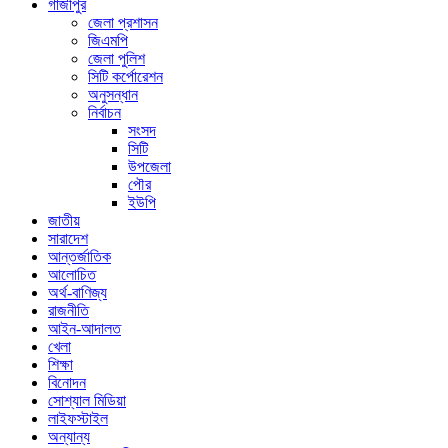
গাজীপুর
জেলা প্রশাসন
জিএমপি
জেলা পুলিশ
সিটি কর্পোরেশন
অনুসন্ধান
নির্বাচন
সংসদ
সিটি
উপজেলা
পৌর
ইউপি
জাতীয়
সারাদেশ
আন্তর্জাতিক
আলোচিত
অর্থ-বাণিজ্য
রাজনীতি
আইন-আদালত
খেলা
শিক্ষা
বিনোদন
সোশ্যাল মিডিয়া
লাইফস্টাইল
অন্যান্য