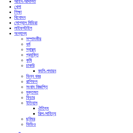
আইন-আদালত
খেলা
শিক্ষা
বিনোদন
সোশ্যাল মিডিয়া
লাইফস্টাইল
অন্যান্য
সম্পাদকীয়
ধর্ম
স্বাস্থ্য
প্রযুক্তি
কৃষি
চাকরি
বদলি-পদায়ন
ভিন্ন খবর
রাশিফল
সংবাদ বিজ্ঞপ্তি
মুক্তমত
ফিচার
ইতিহাস
ঐতিহ্য
শিল্প-সাহিত্য
ছবিঘর
ভিডিও