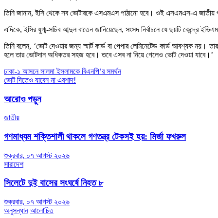
তিনি জানান, ইসি থেকে সব ভোটারকে এসএমএস পাঠানো হবে। ওই এসএমএস-এ জাতীয় পরিচয়
এদিকে, ইসির যুগ্ম-সচিব আব্দুল বাতেন জানিয়েছেন, সংসদ নির্বাচনে যে ছয়টি কেন্দ্রে
তিনি বলেন, ‘ভোট দেওয়ার জন্য স্মার্ট কার্ড বা পেপার লেমিনেটেড কার্ড আবশ্যক নয়।
হলে তার ভোটদান অধিকতর সহজ হবে। তবে এসব না নিয়ে গেলেও ভোট দেওয়া যাবে।’
Post
ঢাকা-১ আসনে সালমা ইসলামকে বিএনপি’র সমর্থন
ভোট দিতেও যাবেন না এরশাদ!
navigation
আরোও পড়ুন
জাতীয়
গণমাধ্যম শক্তিশালী থাকলে গণতন্ত্র টেকসই হয়: মির্জা ফখরুল
শুক্রবার, ০৭ আগস্ট ২০২৬
সারাদেশ
সিলেটে দুই বাসের সংঘর্ষে নিহত ৮
শুক্রবার, ০৭ আগস্ট ২০২৬
অনুসন্ধান
আলোচিত