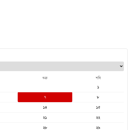
শুক্র
শনি
১
৭
৮
১৪
১৫
২১
২২
২৮
২৯