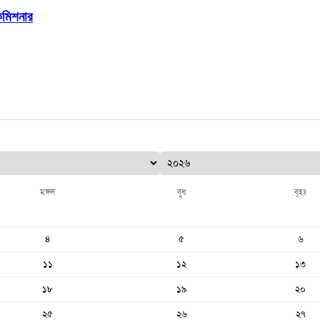
ইকমিশনার
মঙ্গল
বুধ
বৃহঃ
৪
৫
৬
১১
১২
১৩
১৮
১৯
২০
২৫
২৬
২৭