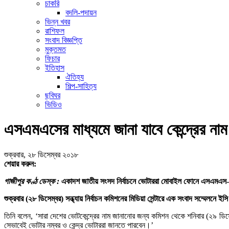
চাকরি
বদলি-পদায়ন
ভিন্ন খবর
রাশিফল
সংবাদ বিজ্ঞপ্তি
মুক্তমত
ফিচার
ইতিহাস
ঐতিহ্য
শিল্প-সাহিত্য
ছবিঘর
ভিডিও
এসএমএসের মাধ্যমে জানা যাবে কেন্দ্রের না
শুক্রবার, ২৮ ডিসেম্বর ২০১৮
শেয়ার করুন:
গাজীপুর কণ্ঠ ডেস্ক :
একাদশ জাতীয় সংসদ নির্বাচনে ভোটাররা মোবাইল ফোনে এসএমএস- এ
শুক্রবার (২৮ ডিসেম্বর) সন্ধ্যায় নির্বাচন কমিশনের মিডিয়া সেন্টারে এক সংবাদ সম্মেলনে 
তিনি বলেন, ‘সারা দেশের ভোটকেন্দ্রের নাম জানানোর জন্য কমিশন থেকে শনিবার (২৯
সেভাবেই ভোটার নম্বর ও কেন্দ্র ভোটাররা জানতে পারবেন।’