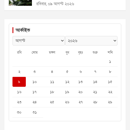
রবিবার, ০৯ আগস্ট ২০২৬
আর্কাইভ
রবি
সোম
মঙ্গল
বুধ
বৃহঃ
শুক্র
শনি
১
২
৩
৪
৫
৬
৭
৮
৯
১০
১১
১২
১৩
১৪
১৫
১৬
১৭
১৮
১৯
২০
২১
২২
২৩
২৪
২৫
২৬
২৭
২৮
২৯
৩০
৩১