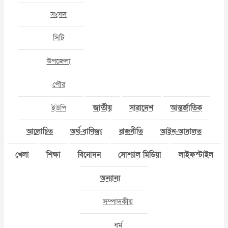
সংসদ
সিটি
উপজেলা
পৌর
ইউপি
জাতীয়
সারাদেশ
আন্তর্জাতিক
আলোচিত
অর্থ-বাণিজ্য
রাজনীতি
আইন-আদালত
খেলা
শিক্ষা
বিনোদন
সোশ্যাল মিডিয়া
লাইফস্টাইল
অন্যান্য
সম্পাদকীয়
ধর্ম