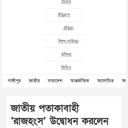
ফিচার
ইতিহাস
ঐতিহ্য
শিল্প-সাহিত্য
ছবিঘর
ভিডিও
গাজীপুর
জাতীয়
সারাদেশ
আন্তর্জাতিক
আলোচিত
অর্থ
জাতীয় পতাকাবাহী
‘রাজহংস’ উদ্বোধন করলেন