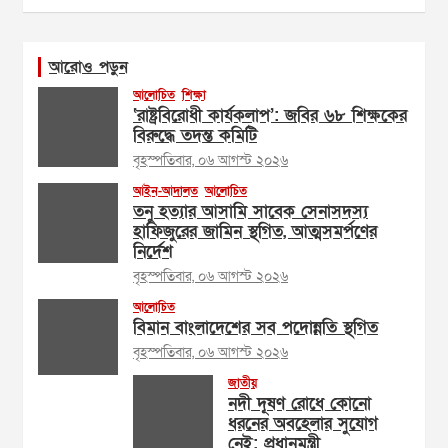
আরোও পড়ুন
আলোচিত
শিক্ষা
‘রাষ্ট্রবিরোধী কার্যকলাপ’: জবির ৬৮ শিক্ষকের
বিরুদ্ধে তদন্ত কমিটি
বৃহস্পতিবার, ০৬ আগস্ট ২০২৬
আইন-আদালত
আলোচিত
তনু হত্যার আসামি সাবেক সেনাসদস্য
হাফিজুরের জামিন স্থগিত, আত্মসমর্পণের
নির্দেশ
বৃহস্পতিবার, ০৬ আগস্ট ২০২৬
আলোচিত
বিমান বাংলাদেশের সব পদোন্নতি স্থগিত
বৃহস্পতিবার, ০৬ আগস্ট ২০২৬
জাতীয়
নদী দূষণ রোধে কোনো
ধরনের অবহেলার সুযোগ
নেই: প্রধানমন্ত্রী