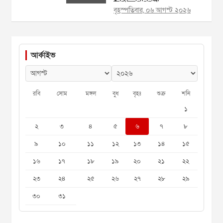
বৃহস্পতিবার, ০৬ আগস্ট ২০২৬
আর্কাইভ
রবি
সোম
মঙ্গল
বুধ
বৃহঃ
শুক্র
শনি
১
২
৩
৪
৫
৬
৭
৮
৯
১০
১১
১২
১৩
১৪
১৫
১৬
১৭
১৮
১৯
২০
২১
২২
২৩
২৪
২৫
২৬
২৭
২৮
২৯
৩০
৩১