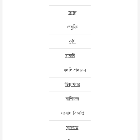
স্বাস্থ্য
প্রযুক্তি
কৃষি
চাকরি
বদলি-পদায়ন
ভিন্ন খবর
রাশিফল
সংবাদ বিজ্ঞপ্তি
মুক্তমত