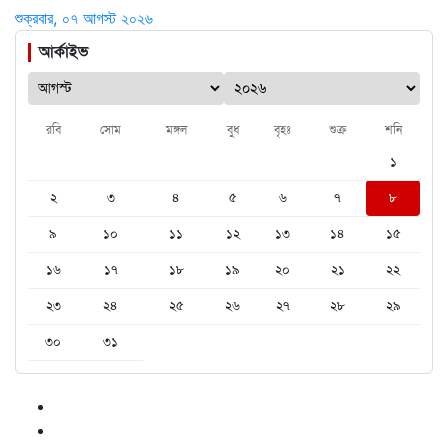
শুক্রবার, ০৭ আগস্ট ২০২৬
আর্কাইভ
রবি
সোম
মঙ্গল
বুধ
বৃহঃ
শুক্র
শনি
১
২
৩
৪
৫
৬
৭
৮
৯
১০
১১
১২
১৩
১৪
১৫
১৬
১৭
১৮
১৯
২০
২১
২২
২৩
২৪
২৫
২৬
২৭
২৮
২৯
৩০
৩১