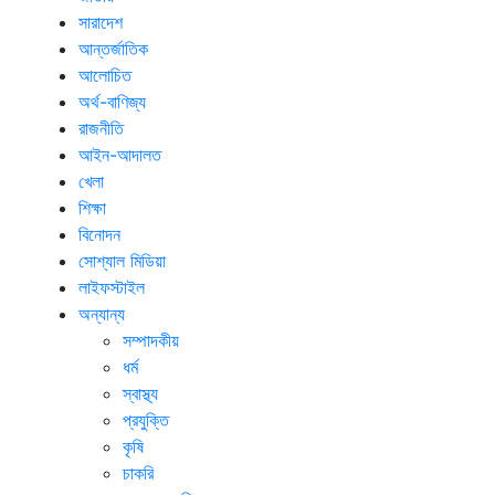
সারাদেশ
আন্তর্জাতিক
আলোচিত
অর্থ-বাণিজ্য
রাজনীতি
আইন-আদালত
খেলা
শিক্ষা
বিনোদন
সোশ্যাল মিডিয়া
লাইফস্টাইল
অন্যান্য
সম্পাদকীয়
ধর্ম
স্বাস্থ্য
প্রযুক্তি
কৃষি
চাকরি