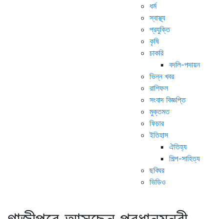
ধর্ম
স্বাস্থ্য
প্রযুক্তি
কৃষি
চাকরি
বদলি-পদায়ন
ভিন্ন খবর
রাশিফল
সংবাদ বিজ্ঞপ্তি
মুক্তমত
ফিচার
ইতিহাস
ঐতিহ্য
শিল্প-সাহিত্য
ছবিঘর
ভিডিও
গাজীপুরে আসছেন প্রধানমন্ত্রী