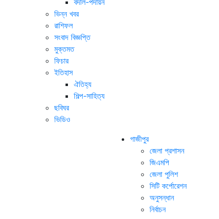
বদলি-পদায়ন
ভিন্ন খবর
রাশিফল
সংবাদ বিজ্ঞপ্তি
মুক্তমত
ফিচার
ইতিহাস
ঐতিহ্য
শিল্প-সাহিত্য
ছবিঘর
ভিডিও
গাজীপুর
জেলা প্রশাসন
জিএমপি
জেলা পুলিশ
সিটি কর্পোরেশন
অনুসন্ধান
নির্বাচন