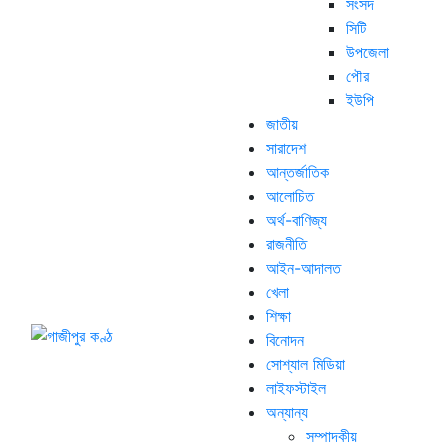
সংসদ
সিটি
উপজেলা
পৌর
ইউপি
জাতীয়
সারাদেশ
আন্তর্জাতিক
আলোচিত
অর্থ-বাণিজ্য
রাজনীতি
আইন-আদালত
খেলা
শিক্ষা
বিনোদন
সোশ্যাল মিডিয়া
লাইফস্টাইল
অন্যান্য
সম্পাদকীয়