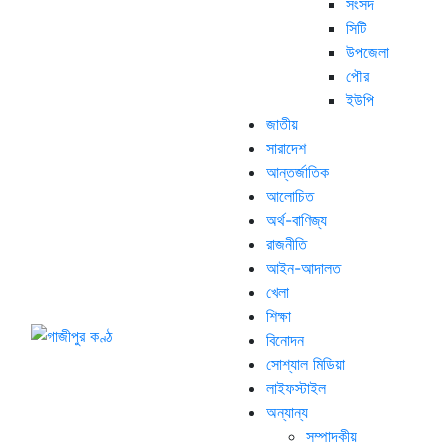
সংসদ
সিটি
উপজেলা
পৌর
ইউপি
জাতীয়
সারাদেশ
আন্তর্জাতিক
আলোচিত
অর্থ-বাণিজ্য
রাজনীতি
আইন-আদালত
খেলা
শিক্ষা
বিনোদন
সোশ্যাল মিডিয়া
লাইফস্টাইল
অন্যান্য
সম্পাদকীয়