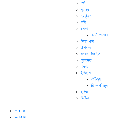
ধর্ম
স্বাস্থ্য
প্রযুক্তি
কৃষি
চাকরি
বদলি-পদায়ন
ভিন্ন খবর
রাশিফল
সংবাদ বিজ্ঞপ্তি
মুক্তমত
ফিচার
ইতিহাস
ঐতিহ্য
শিল্প-সাহিত্য
ছবিঘর
ভিডিও
Home
অন্যান্য