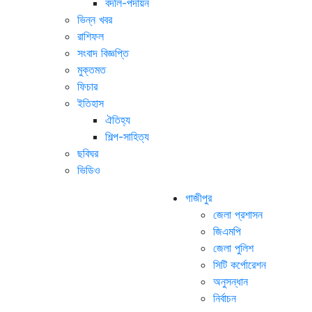
বদলি-পদায়ন
ভিন্ন খবর
রাশিফল
সংবাদ বিজ্ঞপ্তি
মুক্তমত
ফিচার
ইতিহাস
ঐতিহ্য
শিল্প-সাহিত্য
ছবিঘর
ভিডিও
গাজীপুর
জেলা প্রশাসন
জিএমপি
জেলা পুলিশ
সিটি কর্পোরেশন
অনুসন্ধান
নির্বাচন