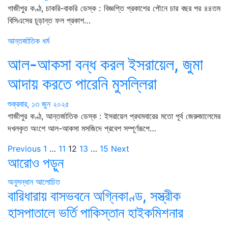
গাজীপুর কণ্ঠ, চাকরি-বাকরি ডেস্ক : বিজ্ঞপ্তি প্রকাশের পৌনে চার বছর পর ৪৪তম
বিসিএসের চূড়ান্ত ফল প্রকাশ…
আন্তর্জাতিক
ধর্ম
আল-আকসা বন্ধ করল ইসরায়েল, জুমা
আদায় করতে পারেনি মুসল্লিরা
শুক্রবার, ১৩ জুন ২০২৫
গাজীপুর কণ্ঠ, আন্তর্জাতিক ডেস্ক : ইসরায়েল প্রথমবারের মতো পূর্ব জেরুজালেমের
দখলকৃত অংশে আল-আকসা মসজিদে প্রবেশ সম্পূর্ণরূপে…
Posts
Previous
1
…
11
12
13
…
15
Next
আরোও পড়ুন
pagination
অনুসন্ধান
আলোচিত
বারিধারায় বাসভবনে অগ্নিকাণ্ড, সস্ত্রীক
হাসপাতালে ভর্তি পাকিস্তান হাইকমিশনার