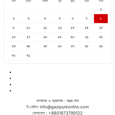
রবি
সোম
মঙ্গল
বুধ
বৃহঃ
শুক্র
শনি
১
২
৩
৪
৫
৬
৭
৮
৯
১০
১১
১২
১৩
১৪
১৫
১৬
১৭
১৮
১৯
২০
২১
২২
২৩
২৪
২৫
২৬
২৭
২৮
২৯
৩০
৩১
সম্পাদক ও প্রকাশক : সঞ্জয় দাস
ই-মেইল: info@gazipurkontho.com
যোগাযোগ : +8801873799122