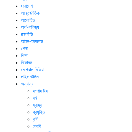
সারাদেশ
আন্তর্জাতিক
আলোচিত
অর্থ-বাণিজ্য
রাজনীতি
আইন-আদালত
খেলা
শিক্ষা
বিনোদন
সোশ্যাল মিডিয়া
লাইফস্টাইল
অন্যান্য
সম্পাদকীয়
ধর্ম
স্বাস্থ্য
প্রযুক্তি
কৃষি
চাকরি