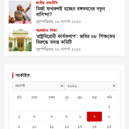
জাতীয়
রাজনীতি
মির্জা ফখরুলই হচ্ছেন বঙ্গভবনের নতুন
বাসিন্দা?
বৃহস্পতিবার, ০৬ আগস্ট ২০২৬
আলোচিত
শিক্ষা
‘রাষ্ট্রবিরোধী কার্যকলাপ’: জবির ৬৮ শিক্ষকের
বিরুদ্ধে তদন্ত কমিটি
বৃহস্পতিবার, ০৬ আগস্ট ২০২৬
আর্কাইভ
রবি
সোম
মঙ্গল
বুধ
বৃহঃ
শুক্র
শনি
১
২
৩
৪
৫
৬
৭
৮
৯
১০
১১
১২
১৩
১৪
১৫