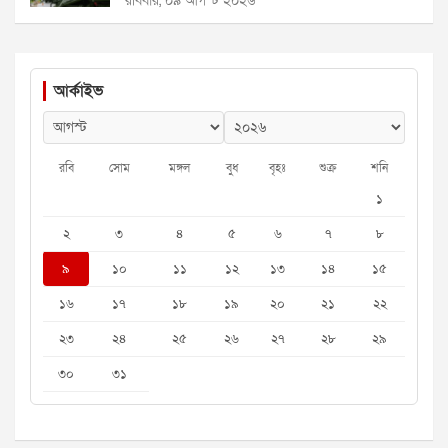
রবিবার, ০৯ আগস্ট ২০২৬
আর্কাইভ
রবি
সোম
মঙ্গল
বুধ
বৃহঃ
শুক্র
শনি
১
২
৩
৪
৫
৬
৭
৮
৯
১০
১১
১২
১৩
১৪
১৫
১৬
১৭
১৮
১৯
২০
২১
২২
২৩
২৪
২৫
২৬
২৭
২৮
২৯
৩০
৩১