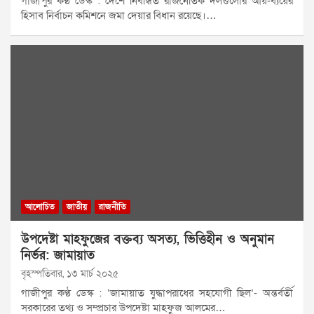
গাজীপুর কণ্ঠ ডেস্ক : দেশে নিবন্ধিত রাজনৈতিক দলগুলোর আয়-ব্যয়ের
হিসাব নির্বাচন কমিশনে জমা দেয়ার বিধান রয়েছে।…
আলোচিত
জাতীয়
রাজনীতি
উপদেষ্টা মাহফুজের বক্তব্য অসত্য, ভিত্তিহীন ও অনুমান
নির্ভর: জামায়াত
বৃহস্পতিবার, ১৩ মার্চ ২০২৫
গাজীপুর কণ্ঠ ডেস্ক : ‘জামায়াত যুদ্ধাপরাধের সহযোগী ছিল’- অন্তর্বর্তী
সরকারের তথ্য ও সম্প্রচার উপদেষ্টা মাহফুজ আলমের…