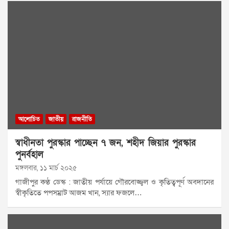
আলোচিত
জাতীয়
রাজনীতি
স্বাধীনতা পুরস্কার পাচ্ছেন ৭ জন, শহীদ জিয়ার পুরস্কার
পুনর্বহাল
মঙ্গলবার, ১১ মার্চ ২০২৫
গাজীপুর কণ্ঠ ডেস্ক : জাতীয় পর্যায়ে গৌরবোজ্জ্বল ও কৃতিত্বপূর্ণ অবদানের
স্বীকৃতিতে পপসম্রাট আজম খান, স্যার ফজলে…