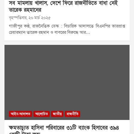
সব মামলায় খালাস, দেশে ফিরে রাজনীতিতে বাধা নেই
তারেক রহমানের
বৃহস্পতিবার, ২০ মার্চ ২০২৫
গাজীপুর কণ্ঠ, রাজনৈতিক ডেস্ক : বিচারিক আদালতে বিএনপির ভারপ্রাপ্ত
চেয়ারম্যান তারেক রহমান ও বাবরের বিরুদ্ধে আর…
আইন-আদালত
আলোচিত
জাতীয়
রাজনীতি
ক্ষমতাচ্যুত হাসিনা পরিবারের ৩১টি ব্যাংক হিসাবের ৩৯৪