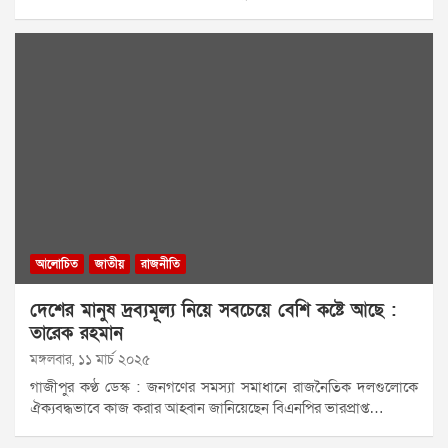
আলোচিত
জাতীয়
রাজনীতি
দেশের মানুষ দ্রব্যমূল্য নিয়ে সবচেয়ে বেশি কষ্টে আছে :
তারেক রহমান
মঙ্গলবার, ১১ মার্চ ২০২৫
গাজীপুর কণ্ঠ ডেস্ক : জনগণের সমস্যা সমাধানে রাজনৈতিক দলগুলোকে
ঐক্যবদ্ধভাবে কাজ করার আহ্বান জানিয়েছেন বিএনপির ভারপ্রাপ্ত…