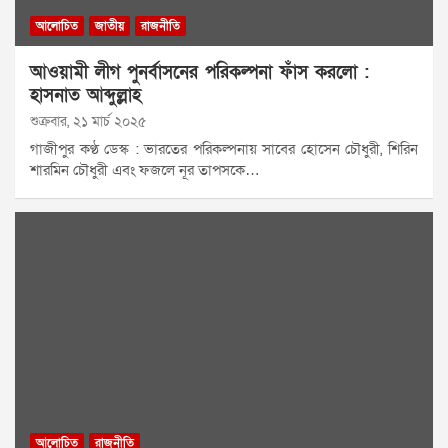
আলোচিত
জাতীয়
রাজনীতি
আওয়ামী লীগ পুনর্বাসনের পরিকল্পনা ফাঁস করলো :
হাসনাত আব্দুল্লাহ
শুক্রবার, ২১ মার্চ ২০২৫
গাজীপুর কণ্ঠ ডেস্ক : ভারতের পরিকল্পনায় সাবের হোসেন চৌধুরী, শিরিন
শারমিন চৌধুরী এবং ফজলে নূর তাপসকে…
আলোচিত
রাজনীতি