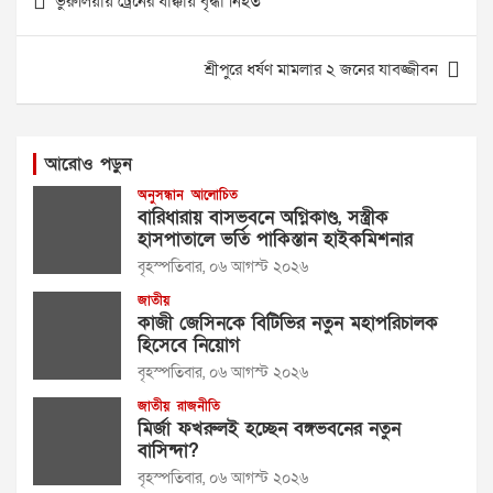
ভুরুলিয়ায় ট্রেনের ধাক্কায় বৃদ্ধা নিহত
navigation
শ্রীপুরে ধর্ষণ মামলার ২ জনের যাবজ্জীবন
আরোও পড়ুন
অনুসন্ধান
আলোচিত
বারিধারায় বাসভবনে অগ্নিকাণ্ড, সস্ত্রীক
হাসপাতালে ভর্তি পাকিস্তান হাইকমিশনার
বৃহস্পতিবার, ০৬ আগস্ট ২০২৬
জাতীয়
কাজী জেসিনকে বিটিভির নতুন মহাপরিচালক
হিসেবে নিয়োগ
বৃহস্পতিবার, ০৬ আগস্ট ২০২৬
জাতীয়
রাজনীতি
মির্জা ফখরুলই হচ্ছেন বঙ্গভবনের নতুন
বাসিন্দা?
বৃহস্পতিবার, ০৬ আগস্ট ২০২৬