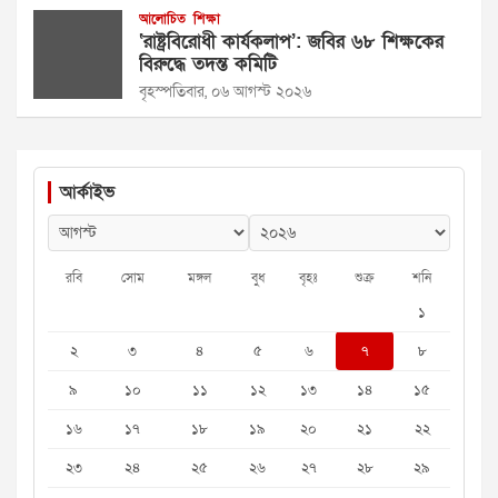
আলোচিত
শিক্ষা
‘রাষ্ট্রবিরোধী কার্যকলাপ’: জবির ৬৮ শিক্ষকের
বিরুদ্ধে তদন্ত কমিটি
বৃহস্পতিবার, ০৬ আগস্ট ২০২৬
আর্কাইভ
রবি
সোম
মঙ্গল
বুধ
বৃহঃ
শুক্র
শনি
১
২
৩
৪
৫
৬
৭
৮
৯
১০
১১
১২
১৩
১৪
১৫
১৬
১৭
১৮
১৯
২০
২১
২২
২৩
২৪
২৫
২৬
২৭
২৮
২৯