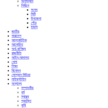
অনুসন্ধান
নির্বাচন
সংসদ
সিটি
উপজেলা
পৌর
ইউপি
জাতীয়
সারাদেশ
আন্তর্জাতিক
আলোচিত
অর্থ-বাণিজ্য
রাজনীতি
আইন-আদালত
খেলা
শিক্ষা
বিনোদন
সোশ্যাল মিডিয়া
লাইফস্টাইল
অন্যান্য
সম্পাদকীয়
ধর্ম
স্বাস্থ্য
প্রযুক্তি
কৃষি