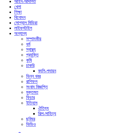
আইন-আদালত
খেলা
শিক্ষা
বিনোদন
সোশ্যাল মিডিয়া
লাইফস্টাইল
অন্যান্য
সম্পাদকীয়
ধর্ম
স্বাস্থ্য
প্রযুক্তি
কৃষি
চাকরি
বদলি-পদায়ন
ভিন্ন খবর
রাশিফল
সংবাদ বিজ্ঞপ্তি
মুক্তমত
ফিচার
ইতিহাস
ঐতিহ্য
শিল্প-সাহিত্য
ছবিঘর
ভিডিও