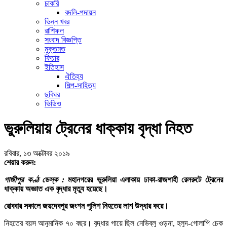
চাকরি
বদলি-পদায়ন
ভিন্ন খবর
রাশিফল
সংবাদ বিজ্ঞপ্তি
মুক্তমত
ফিচার
ইতিহাস
ঐতিহ্য
শিল্প-সাহিত্য
ছবিঘর
ভিডিও
ভুরুলিয়ায় ট্রেনের ধাক্কায় বৃদ্ধা নিহত
রবিবার, ১৩ অক্টোবর ২০১৯
শেয়ার করুন:
গাজীপুর কণ্ঠ ডেস্ক :
মহানগরের ভুরুলিয়া এলাকায় ঢাকা-রাজশাহী রেলরুটে ট্রেনের
ধাক্কায় অজ্ঞাত এক বৃদ্ধার মৃত্যু হয়েছে।
রোববার সকালে জয়দেবপুর জংশন পুলিশ নিহতের লাশ উদ্ধার করে।
নিহতের বয়স আনুমানিক ৭০ বছর। বৃদ্ধার গায়ে ছিল নেভিব্লু ওড়না, হলুদ-গোলাপি চেক