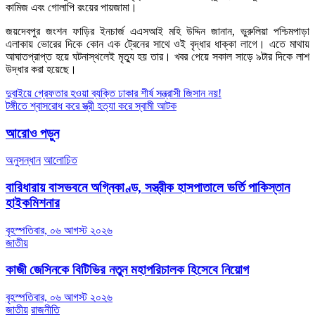
কামিজ এবং গোলাপি রংয়ের পায়জামা।
জয়দেবপুর জংশন ফাড়ির ইনচার্জ এএসআই মহি উদ্দিন জানান, ভুরুলিয়া পশ্চিমপাড়া
এলাকায় ভোরের দিকে কোন এক ট্রেনের সাথে ওই বৃদ্ধার ধাক্কা লাগে। এতে মাথায়
আঘাতপ্রাপ্ত হয়ে ঘটনাস্থলেই মৃত্যু হয় তার। খবর পেয়ে সকাল সাড়ে ৯টার দিকে লাশ
উদ্ধার করা হয়েছে।
Post
দুবাইয়ে গ্রেফতার হওয়া ব্যক্তি ঢাকার শীর্ষ সন্ত্রাসী জিসান নয়!
টঙ্গীতে শ্বাসরোধ করে স্ত্রী হত্যা করে স্বামী আটক
navigation
আরোও পড়ুন
অনুসন্ধান
আলোচিত
বারিধারায় বাসভবনে অগ্নিকাণ্ড, সস্ত্রীক হাসপাতালে ভর্তি পাকিস্তান
হাইকমিশনার
বৃহস্পতিবার, ০৬ আগস্ট ২০২৬
জাতীয়
কাজী জেসিনকে বিটিভির নতুন মহাপরিচালক হিসেবে নিয়োগ
বৃহস্পতিবার, ০৬ আগস্ট ২০২৬
জাতীয়
রাজনীতি