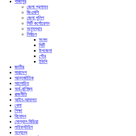
গাজীপুর
জেলা প্রশাসন
জিএমপি
জেলা পুলিশ
সিটি কর্পোরেশন
অনুসন্ধান
নির্বাচন
সংসদ
সিটি
উপজেলা
পৌর
ইউপি
জাতীয়
সারাদেশ
আন্তর্জাতিক
আলোচিত
অর্থ-বাণিজ্য
রাজনীতি
আইন-আদালত
খেলা
শিক্ষা
বিনোদন
সোশ্যাল মিডিয়া
লাইফস্টাইল
অন্যান্য