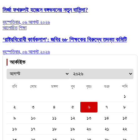
মির্জা ফখরুলই হচ্ছেন বঙ্গভবনের নতুন বাসিন্দা?
বৃহস্পতিবার, ০৬ আগস্ট ২০২৬
আলোচিত
শিক্ষা
‘রাষ্ট্রবিরোধী কার্যকলাপ’: জবির ৬৮ শিক্ষকের বিরুদ্ধে তদন্ত কমিটি
বৃহস্পতিবার, ০৬ আগস্ট ২০২৬
আর্কাইভ
রবি
সোম
মঙ্গল
বুধ
বৃহঃ
শুক্র
শনি
১
২
৩
৪
৫
৬
৭
৮
৯
১০
১১
১২
১৩
১৪
১৫
১৬
১৭
১৮
১৯
২০
২১
২২