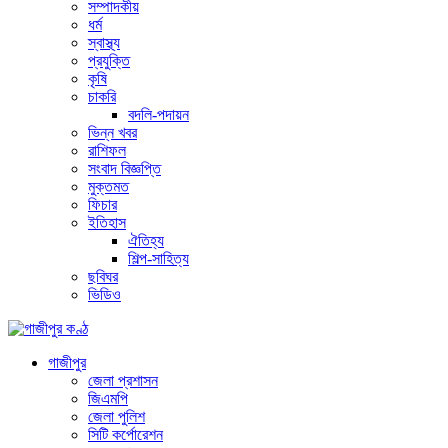
সম্পাদকীয়
ধর্ম
স্বাস্থ্য
প্রযুক্তি
কৃষি
চাকরি
বদলি-পদায়ন
ভিন্ন খবর
রাশিফল
সংবাদ বিজ্ঞপ্তি
মুক্তমত
ফিচার
ইতিহাস
ঐতিহ্য
শিল্প-সাহিত্য
ছবিঘর
ভিডিও
গাজীপুর
জেলা প্রশাসন
জিএমপি
জেলা পুলিশ
সিটি কর্পোরেশন