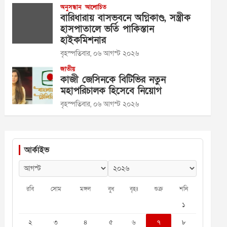
অনুসন্ধান
আলোচিত
বারিধারায় বাসভবনে অগ্নিকাণ্ড, সস্ত্রীক
হাসপাতালে ভর্তি পাকিস্তান
হাইকমিশনার
বৃহস্পতিবার, ০৬ আগস্ট ২০২৬
জাতীয়
কাজী জেসিনকে বিটিভির নতুন
মহাপরিচালক হিসেবে নিয়োগ
বৃহস্পতিবার, ০৬ আগস্ট ২০২৬
আর্কাইভ
রবি
সোম
মঙ্গল
বুধ
বৃহঃ
শুক্র
শনি
১
২
৩
৪
৫
৬
৭
৮