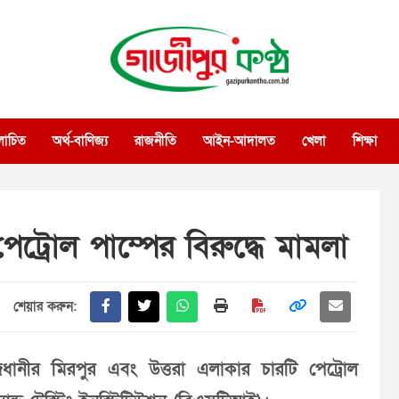
গাজীপুর কণ্ঠ
গণমানুষের কণ্ঠ
োচিত
অর্থ-বাণিজ্য
রাজনীতি
আইন-আদালত
খেলা
শিক্ষা
ট্রোল পাম্পের বিরুদ্ধে মামলা
শেয়ার করুন:
নীর মিরপুর এবং উত্তরা এলাকার চারটি পেট্রোল