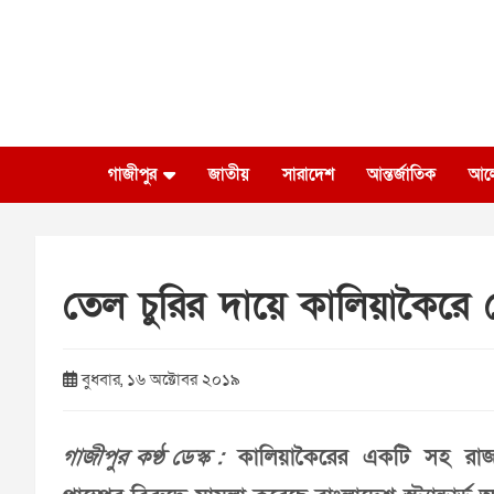
Skip
to
content
গাজীপুর
জাতীয়
সারাদেশ
আন্তর্জাতিক
আল
তেল চুরির দায়ে কালিয়াকৈরে পে
বুধবার, ১৬ অক্টোবর ২০১৯
গাজীপুর কণ্ঠ ডেস্ক :
কালিয়াকৈরের একটি সহ রাজধা