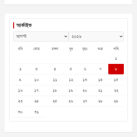
আর্কাইভ
রবি
সোম
মঙ্গল
বুধ
বৃহঃ
শুক্র
শনি
১
২
৩
৪
৫
৬
৭
৮
৯
১০
১১
১২
১৩
১৪
১৫
১৬
১৭
১৮
১৯
২০
২১
২২
২৩
২৪
২৫
২৬
২৭
২৮
২৯
৩০
৩১