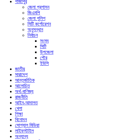
গাজীপুর
জেলা প্রশাসন
জিএমপি
জেলা পুলিশ
সিটি কর্পোরেশন
অনুসন্ধান
নির্বাচন
সংসদ
সিটি
উপজেলা
পৌর
ইউপি
জাতীয়
সারাদেশ
আন্তর্জাতিক
আলোচিত
অর্থ-বাণিজ্য
রাজনীতি
আইন-আদালত
খেলা
শিক্ষা
বিনোদন
সোশ্যাল মিডিয়া
লাইফস্টাইল
অন্যান্য