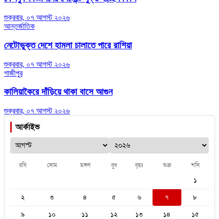
শুক্রবার, ০৭ আগস্ট ২০২৬
আন্তর্জাতিক
নেটোভুক্ত দেশে হামলা চালাতে পারে রাশিয়া
শুক্রবার, ০৭ আগস্ট ২০২৬
গাজীপুর
কালিয়াকৈরে দাঁড়িয়ে থাকা বাসে আগুন
শুক্রবার, ০৭ আগস্ট ২০২৬
আর্কাইভ
রবি
সোম
মঙ্গল
বুধ
বৃহঃ
শুক্র
শনি
১
২
৩
৪
৫
৬
৭
৮
৯
১০
১১
১২
১৩
১৪
১৫