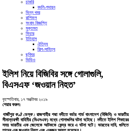
চাকরি
বদলি-পদায়ন
ভিন্ন খবর
রাশিফল
সংবাদ বিজ্ঞপ্তি
মুক্তমত
ফিচার
ইতিহাস
ঐতিহ্য
শিল্প-সাহিত্য
ছবিঘর
ভিডিও
ইলিশ নিয়ে বিজিবির সঙ্গে গোলাগুলি,
বিএসএফ ‘জওয়ান নিহত’
বৃহস্পতিবার, ১৭ অক্টোবর ২০১৯
শেয়ার করুন:
গাজীপুর কণ্ঠ ডেস্ক :
রাজশাহীর পদ্মা নদীতে বর্ডার গার্ড বাংলাদেশ (বিজিবি) ও ভারতীয়
সীমান্তরক্ষী বাহিনীর (বিএসএফ) মধ্যে গোলাগুলির ঘটনা ঘটেছে। নদীতে ইলিশ শিকারের
সময় ভারতীয় এক জেলেকে আটককে কেন্দ্র করে এ ঘটনা ঘটে। ভারতের দাবি, গুলিতে
তাদের এক জওয়ান নিহত এবং একজন আহত হয়েছেন।