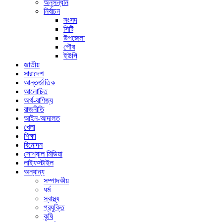
অনুসন্ধান
নির্বাচন
সংসদ
সিটি
উপজেলা
পৌর
ইউপি
জাতীয়
সারাদেশ
আন্তর্জাতিক
আলোচিত
অর্থ-বাণিজ্য
রাজনীতি
আইন-আদালত
খেলা
শিক্ষা
বিনোদন
সোশ্যাল মিডিয়া
লাইফস্টাইল
অন্যান্য
সম্পাদকীয়
ধর্ম
স্বাস্থ্য
প্রযুক্তি
কৃষি