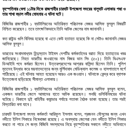
বৃহস্পতিবার বেলা ১১টার দিকে রাজশাহীর চারঘাট উপজেলা সদরের বালুঘাট এলাকায় পদ্মা ও
তার শাখা বড়াল নদীর মোহনায় এ ঘটনা ঘটে।
বিজিবির রাজশাহীর ১ ব্যাটালিয়নের অতিরিক্ত পরিচালক মেজর আসিফ বুলবুল বিষয়টি
নিশ্চিত করেছেন। তবে তাৎক্ষণিকভাবে তিনি আটক জেলের নাম জানাননি।
কত রাউন্ড গুলি বিনিময় হয়েছে বা এতে কেউ হতাহত হয়েছে কি না সেটাও জানাননি মেজর
আসিফ বুলবুল।
ভারতের সংবাদমাধ্যম হিন্দুস্তান টাইমস দেশটির কর্মকর্তাদের বরাত দিয়ে হতাহতের খবর
জানিয়েছে। নিহত ভারতীয় জওয়ানের নাম বিজয় ভান সিং (৫০)। তিনি বিএসএফ
ডিআইবি পদে কর্মরত ছিলেন। উত্তরপ্রদেশের আগ্রার বাসিন্দা ছিলেন তিনি। পুলিশ
মৃতদেহ উদ্ধার করে ময়নাতদন্তের জন্য মুর্শিদাবাদ মেডিক্যাল কলেজ ও হাসপাতালে মর্গে
পাঠিয়েছে। এই ঘটনায় আহত হয়েছেন আরও এক জওয়ান। ঘটনাকে কেন্দ্র করে ব্যাপক
উত্তেজনা ছড়িয়েছে সীমান্ত এলাকায়।
বিজিবির রাজশাহীর ১ ব্যাটালিয়নের অতিরিক্ত পরিচালক মেজর আসিফ বুলবুল বলেন,
একজন ভারতীয় জেলে আমাদের হাতে আটক রয়েছেন। শুনছি গুলিবিনিময়ের ঘটনা
ঘটেছে। বিকালে দুই বাহিনীর কমান্ডার পর্যায়ে পতাকা বৈঠক ডাকা হয়েছে। তার পরই
বিস্তারিত বলা যাবে।
চারঘাট উপজেলা মৎস্য কর্মকর্তা আরিফুল ইসলাম বলেন, প্রজনন মৌসুমের জন্য এখন
নদীতে ইলিশ শিকারে নিষেধাজ্ঞা রয়েছে। এ অবস্থায় জেলেরা যেন নদীতে ইলিশ শিকার
করতে না পারে সে জন্য বিজিবি সদস্যদের নিয়ে বৃহস্পতিবার সকালে নদীতে অভিযানে