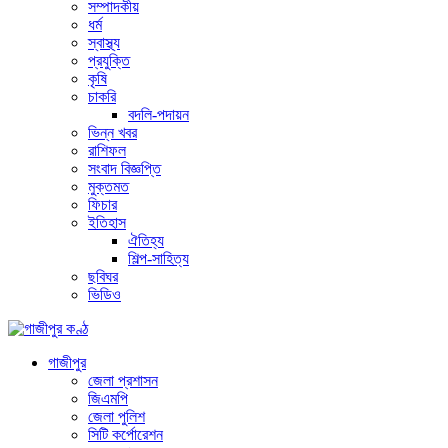
সম্পাদকীয়
ধর্ম
স্বাস্থ্য
প্রযুক্তি
কৃষি
চাকরি
বদলি-পদায়ন
ভিন্ন খবর
রাশিফল
সংবাদ বিজ্ঞপ্তি
মুক্তমত
ফিচার
ইতিহাস
ঐতিহ্য
শিল্প-সাহিত্য
ছবিঘর
ভিডিও
গাজীপুর
জেলা প্রশাসন
জিএমপি
জেলা পুলিশ
সিটি কর্পোরেশন