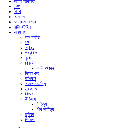
আইন-আদালত
খেলা
শিক্ষা
বিনোদন
সোশ্যাল মিডিয়া
লাইফস্টাইল
অন্যান্য
সম্পাদকীয়
ধর্ম
স্বাস্থ্য
প্রযুক্তি
কৃষি
চাকরি
বদলি-পদায়ন
ভিন্ন খবর
রাশিফল
সংবাদ বিজ্ঞপ্তি
মুক্তমত
ফিচার
ইতিহাস
ঐতিহ্য
শিল্প-সাহিত্য
ছবিঘর
ভিডিও