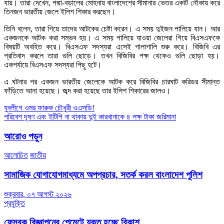
যায়। তারা দেখেন, পদ্মা-বড়ালের মোহনায় বাংলাদেশের সীমানার ভেতর একটি নৌকায় করে
তিনজন ভারতীয় জেলে ইলিশ শিকার করছেন।
তিনি বলেন, তারা গিয়ে তাদের আটকের চেষ্টা করেন। এ সময় দুইজন পালিয়ে যান। আর
একজনকে আটক করা সম্ভব হয়। এ সময় পালিয়ে যাওয়া জেলেরা গিয়ে বিএসএফকে
বিষয়টি অবহিত করে। বিএসএফ সদস্যরা এসেই গালাগালি শুরু করে। বিজিবি এর
প্রতিবাদ করলে তারা গুলি ছোড়ে। তখন বিজিবির পক্ষ থেকেও গুলি ছোড়া হয়।
একপর্যায়ে বিএসএফ সদস্যরা পিছু হটে।
এ ঘটনার পর একজন ভারতীয় জেলেকে আটক করে বিজিবির চারঘাট করিডর সীমান্ত
ফাঁড়িতে আনা হয়েছে। জব্দ করা হয়েছে তার ইলিশ শিকারের জালও।
Post
যুবলীগে ওমর ফারুক চৌধুরী ওএসডি!
পরিবেশ দূষণ এবং ইটিপি না থাকায় দুই কারখানাকে ৪ লক্ষ টাকা জরিমানা
navigation
আরোও পড়ুন
আলোচিত
জাতীয়
সামাজিক যোগাযোগমাধ্যমে অপপ্রচার, সতর্ক করল বাংলাদেশ পুলিশ
শুক্রবার, ০৭ আগস্ট ২০২৬
প্রযুক্তি
ফেসবুক বিজ্ঞাপনের পেমেন্টে যুক্ত হচ্ছে বিকাশ