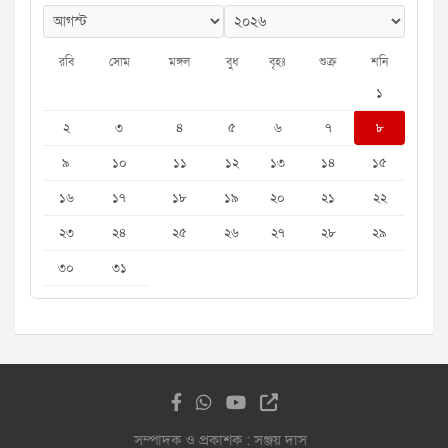
রবি
সোম
মঙ্গল
বুধ
বৃহঃ
শুক্র
শনি
১
২
৩
৪
৫
৬
৭
৮
৯
১০
১১
১২
১৩
১৪
১৫
১৬
১৭
১৮
১৯
২০
২১
২২
২৩
২৪
২৫
২৬
২৭
২৮
২৯
৩০
৩১
সম্পাদক ও প্রকাশক : সঞ্জয় দাস