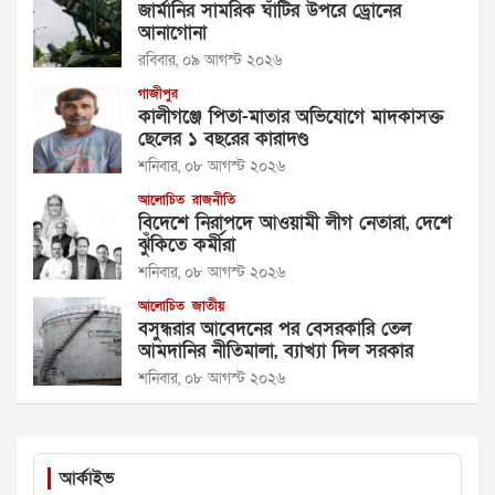
জার্মানির সামরিক ঘাঁটির উপরে ড্রোনের
আনাগোনা
রবিবার, ০৯ আগস্ট ২০২৬
গাজীপুর
কালীগঞ্জে পিতা-মাতার অভিযোগে মাদকাসক্ত
ছেলের ১ বছরের কারাদণ্ড
শনিবার, ০৮ আগস্ট ২০২৬
আলোচিত
রাজনীতি
বিদেশে নিরাপদে আওয়ামী লীগ নেতারা, দেশে
ঝুঁকিতে কর্মীরা
শনিবার, ০৮ আগস্ট ২০২৬
আলোচিত
জাতীয়
বসুন্ধরার আবেদনের পর বেসরকারি তেল
আমদানির নীতিমালা, ব্যাখ্যা দিল সরকার
শনিবার, ০৮ আগস্ট ২০২৬
আর্কাইভ