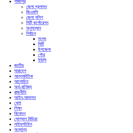
গাজীপুর
জেলা প্রশাসন
জিএমপি
জেলা পুলিশ
সিটি কর্পোরেশন
অনুসন্ধান
নির্বাচন
সংসদ
সিটি
উপজেলা
পৌর
ইউপি
জাতীয়
সারাদেশ
আন্তর্জাতিক
আলোচিত
অর্থ-বাণিজ্য
রাজনীতি
আইন-আদালত
খেলা
শিক্ষা
বিনোদন
সোশ্যাল মিডিয়া
লাইফস্টাইল
অন্যান্য