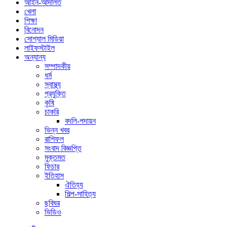
আইন-আদালত
খেলা
শিক্ষা
বিনোদন
সোশ্যাল মিডিয়া
লাইফস্টাইল
অন্যান্য
সম্পাদকীয়
ধর্ম
স্বাস্থ্য
প্রযুক্তি
কৃষি
চাকরি
বদলি-পদায়ন
ভিন্ন খবর
রাশিফল
সংবাদ বিজ্ঞপ্তি
মুক্তমত
ফিচার
ইতিহাস
ঐতিহ্য
শিল্প-সাহিত্য
ছবিঘর
ভিডিও