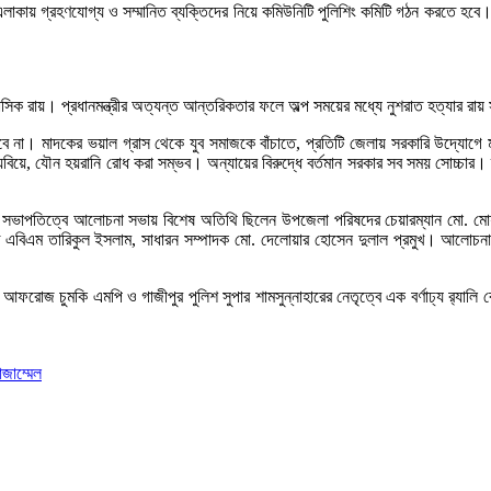
কায় গ্রহণযোগ্য ও সম্মানিত ব্যক্তিদের নিয়ে কমিউনিটি পুলিশিং কমিটি গঠন করতে হবে। র
াসিক রায়। প্রধানমন্ত্রীর অত্যন্ত আন্তরিকতার ফলে অল্প সময়ের মধ্যে নুশরাত হত্যার রা
 না। মাদকের ভয়াল গ্রাস থেকে যুব সমাজকে বাঁচাতে, প্রতিটি জেলায় সরকারি উদ্যোগে মা
্যবিয়ে, যৌন হয়রানি রোধ করা সম্ভব। অন্যায়ের বিরুদ্ধে বর্তমান সরকার সব সময় সোচ্চার।
ারের সভাপতিত্বে আলোচনা সভায় বিশেষ অতিথি ছিলেন উপজেলা পরিষদের চেয়ারম্যান মো. মোয়া
পতি এবিএম তারিকুল ইসলাম, সাধারন সম্পাদক মো. দেলোয়ার হোসেন দুলাল প্রমুখ। আলোচন
 আফরোজ চুমকি এমপি ও গাজীপুর পুলিশ সুপার শামসুন্নাহারের নেতৃত্বে এক বর্ণাঢ্য র‌্যালি ব
জাম্মেল