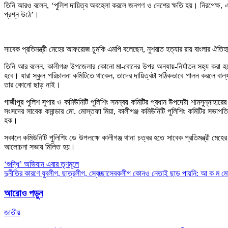
তিনি আরও বলেন, ‘পুলিশ দায়িত্ব অবহেলা করলে জনগণ ও দেশের ক্ষতি হয়। নিরপেক্ষ, এলা
প্রশ্ন উঠে’।
সাবেক প্রতিমন্ত্রী মেহের আফরোজ চুমকি এমপি বলেছেন, নুশরাত হত্যার রায় বাংলার ঐতিহ
তিনি আর বলেন, কালীগঞ্জ উপজেলার কোনো মা-বোনের উপর অন্যায়-নির্যাতন সহ্য করা হবে
হবে। যারা স্কুল পরিচালনা কমিটিতে থাকেন, তাদের দায়িত্বটা সঠিকভাবে পালন করলে বাল
তার কোনো ছাড় নাই।
গাজীপুর পুলিশ সুপার ও কমিউনিটি পুলিশিং সমন্বয় কমিটির প্রধান উপদেষ্টা শামসুন্নাহ
সংসদের সাবেক কমান্ডার মো. মোস্তফা মিয়া, কালীগঞ্জ কমিউনিটি পুলিশিং কমিটির সভা
হক।
সকালে কমিউনিটি পুলিশিং ডে উপলক্ষে কালীগঞ্জ থানা চত্বর হতে সাবেক প্রতিমন্ত্রী মেহের
আলোচনা সভায় মিলিত হয়।
Post
‘শুদ্ধি’ অভিযান এবার তৃণমূলে
দুর্নীতির কারণে যুবলীগ, ছাত্রলীগ, স্বেচ্ছাসেবকলীগ কোনও নেতাই ছাড় পায়নি: আ ক ম মো
navigation
আরোও পড়ুন
জাতীয়