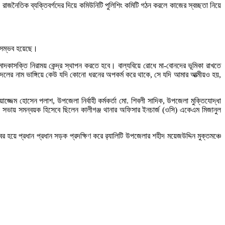
াজনৈতিক ব্যক্তিবর্গদের দিয়ে কমিউনিটি পুলিশিং কমিটি গঠন করলে কাজের স্বচ্ছতা নিয়ে
য় সম্ভব হয়েছে।
দকাসক্তি নিরাময় কেন্দ্র স্থাপন করতে হবে। বাল্যবিয়ে রোধে মা-বোনদের ভূমিকা রাখতে
 দলের নাম ভাঙ্গিয়ে কেউ যদি কোনো ধরনের অপকর্ম করে থাকে, সে যদি আমার আত্মীয়ও হয়,
জ্জেম হোসেন পলাশ, উপজেলা নির্বাহী কর্মকর্তা মো. শিবলী সাদিক, উপজেলা মুক্তিযোদ্ধা
া সভায় সমন্বয়ক হিসেবে ছিলেন কালীগঞ্জ থানার অফিসার ইনচার্জ (ওসি) একেএম মিজানুল
ের হয়ে প্রধান প্রধান সড়ক প্রদক্ষিণ করে র‌্যালিটি উপজেলার শহীদ ময়েজউদ্দিন মুক্তমঞ্চে