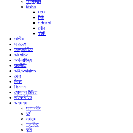
অনুসন্ধান
নির্বাচন
সংসদ
সিটি
উপজেলা
পৌর
ইউপি
জাতীয়
সারাদেশ
আন্তর্জাতিক
আলোচিত
অর্থ-বাণিজ্য
রাজনীতি
আইন-আদালত
খেলা
শিক্ষা
বিনোদন
সোশ্যাল মিডিয়া
লাইফস্টাইল
অন্যান্য
সম্পাদকীয়
ধর্ম
স্বাস্থ্য
প্রযুক্তি
কৃষি