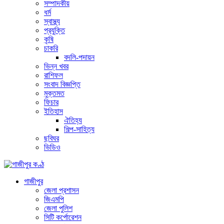
সম্পাদকীয়
ধর্ম
স্বাস্থ্য
প্রযুক্তি
কৃষি
চাকরি
বদলি-পদায়ন
ভিন্ন খবর
রাশিফল
সংবাদ বিজ্ঞপ্তি
মুক্তমত
ফিচার
ইতিহাস
ঐতিহ্য
শিল্প-সাহিত্য
ছবিঘর
ভিডিও
গাজীপুর
জেলা প্রশাসন
জিএমপি
জেলা পুলিশ
সিটি কর্পোরেশন