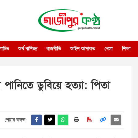
গাজীপুর কণ্ঠ
গণমানুষের কণ্ঠ
োচিত
অর্থ-বাণিজ্য
রাজনীতি
আইন-আদালত
খেলা
শিক্ষা
পানিতে ডুবিয়ে হত্যা: পিতা
শেয়ার করুন: