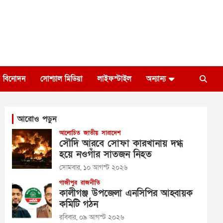
বিনোদন
সোশ্যাল মিডিয়া
লাইফস্টাইল
অন্যান্য
আরোও পড়ুন
আলোচিত
জাতীয়
সারাদেশ
সৌদি আরবে সোফা কারখানায় দগ্ধ
হয়ে নওগাঁর সাতজন নিহত
সোমবার, ১০ আগস্ট ২০২৬
গাজীপুর
রাজনীতি
কালীগঞ্জ উপজেলা এনসিপির আহ্বায়ক
কমিটি গঠন
রবিবার, ০৯ আগস্ট ২০২৬