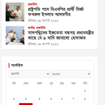
রাজনীতি
রাষ্ট্রপতি পদে বিএনপির প্রার্থী মির্জা
ফখরুল ইসলাম আলমগীর
রবিবার, ০৯ আগস্ট ২০২৬
জাতীয়
রাজনীতি
সাদপন্থিদের ইজতেমা বন্ধসহ প্রধানমন্ত্রীর
কাছে যে ৯ দাবি জানালো হেফাজত
রবিবার, ০৯ আগস্ট ২০২৬
আর্কাইভ
রবি
সোম
মঙ্গল
বুধ
বৃহঃ
শুক্র
শনি
১
২
৩
৪
৫
৬
৭
৮