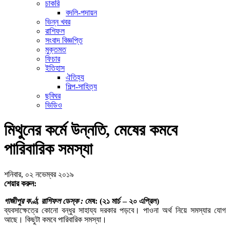
চাকরি
বদলি-পদায়ন
ভিন্ন খবর
রাশিফল
সংবাদ বিজ্ঞপ্তি
মুক্তমত
ফিচার
ইতিহাস
ঐতিহ্য
শিল্প-সাহিত্য
ছবিঘর
ভিডিও
মিথুনের কর্মে উন্নতি, মেষের কমবে
পারিবারিক সমস্যা
শনিবার, ০২ নভেম্বর ২০১৯
শেয়ার করুন:
গাজীপুর কণ্ঠ, রাশিফল ডেস্ক :
মেষ: (২১ মার্চ – ২০ এপ্রিল)
ব্যবসাক্ষেত্রে কোনো বন্ধুর সাহায্য দরকার পড়বে। পাওনা অর্থ নিয়ে সমস্যার যোগ
আছে। কিছুটা কমবে পারিবারিক সমস্যা।