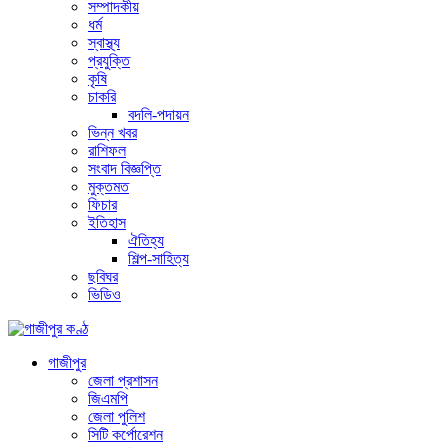
সম্পাদকীয়
ধর্ম
স্বাস্থ্য
প্রযুক্তি
কৃষি
চাকরি
বদলি-পদায়ন
ভিন্ন খবর
রাশিফল
সংবাদ বিজ্ঞপ্তি
মুক্তমত
ফিচার
ইতিহাস
ঐতিহ্য
শিল্প-সাহিত্য
ছবিঘর
ভিডিও
গাজীপুর
জেলা প্রশাসন
জিএমপি
জেলা পুলিশ
সিটি কর্পোরেশন