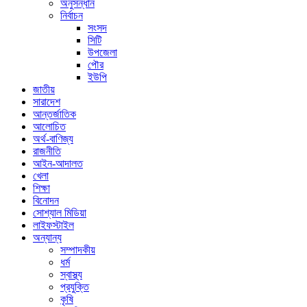
অনুসন্ধান
নির্বাচন
সংসদ
সিটি
উপজেলা
পৌর
ইউপি
জাতীয়
সারাদেশ
আন্তর্জাতিক
আলোচিত
অর্থ-বাণিজ্য
রাজনীতি
আইন-আদালত
খেলা
শিক্ষা
বিনোদন
সোশ্যাল মিডিয়া
লাইফস্টাইল
অন্যান্য
সম্পাদকীয়
ধর্ম
স্বাস্থ্য
প্রযুক্তি
কৃষি