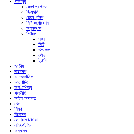
গাজীপুর
জেলা প্রশাসন
জিএমপি
জেলা পুলিশ
সিটি কর্পোরেশন
অনুসন্ধান
নির্বাচন
সংসদ
সিটি
উপজেলা
পৌর
ইউপি
জাতীয়
সারাদেশ
আন্তর্জাতিক
আলোচিত
অর্থ-বাণিজ্য
রাজনীতি
আইন-আদালত
খেলা
শিক্ষা
বিনোদন
সোশ্যাল মিডিয়া
লাইফস্টাইল
অন্যান্য