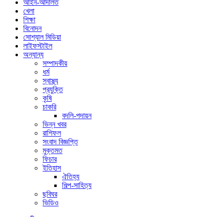
আইন-আদালত
খেলা
শিক্ষা
বিনোদন
সোশ্যাল মিডিয়া
লাইফস্টাইল
অন্যান্য
সম্পাদকীয়
ধর্ম
স্বাস্থ্য
প্রযুক্তি
কৃষি
চাকরি
বদলি-পদায়ন
ভিন্ন খবর
রাশিফল
সংবাদ বিজ্ঞপ্তি
মুক্তমত
ফিচার
ইতিহাস
ঐতিহ্য
শিল্প-সাহিত্য
ছবিঘর
ভিডিও