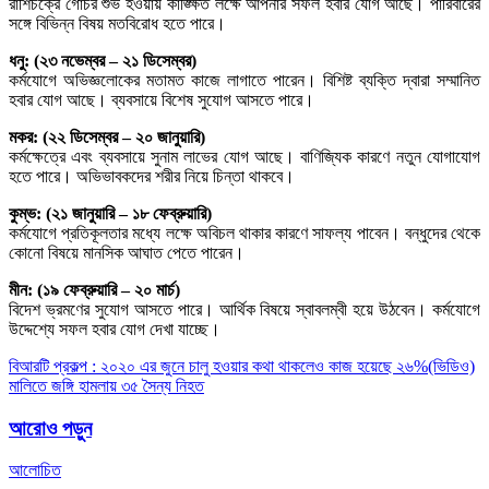
রাশিচক্রে গোচর শুভ হওয়ায় কাঙ্ক্ষিত লক্ষে আপনার সফল হবার যোগ আছে। পারিবারের
সঙ্গে বিভিন্ন বিষয় মতবিরোধ হতে পারে।
ধনু: (২৩ নভেম্বর – ২১ ডিসেম্বর)
কর্মযোগে অভিজ্ঞলোকের মতামত কাজে লাগাতে পারেন। বিশিষ্ট ব্যক্তি দ্বারা সম্মানিত
হবার যোগ আছে। ব্যবসায়ে বিশেষ সুযোগ আসতে পারে।
মকর: (২২ ডিসেম্বর – ২০ জানুয়ারি)
কর্মক্ষেত্রে এবং ব্যবসায়ে সুনাম লাভের যোগ আছে। বাণিজ্যিক কারণে নতুন যোগাযোগ
হতে পারে। অভিভাবকদের শরীর নিয়ে চিন্তা থাকবে।
কুম্ভ: (২১ জানুয়ারি – ১৮ ফেব্রুয়ারি)
কর্মযোগে প্রতিকূলতার মধ্যে লক্ষে অবিচল থাকার কারণে সাফল্য পাবেন। বন্ধুদের থেকে
কোনো বিষয়ে মানসিক আঘাত পেতে পারেন।
মীন: (১৯ ফেব্রুয়ারি – ২০ মার্চ)
বিদেশ ভ্রমণের সুযোগ আসতে পারে। আর্থিক বিষয়ে স্বাবলম্বী হয়ে উঠবেন। কর্মযোগে
উদ্দেশ্যে সফল হবার যোগ দেখা যাচ্ছে।
Post
বিআরটি প্রকল্প : ২০২০ এর জুনে চালু হওয়ার কথা থাকলেও কাজ হয়েছে ২৬%(ভিডিও)
মালিতে জঙ্গি হামলায় ৩৫ সৈন্য নিহত
navigation
আরোও পড়ুন
আলোচিত