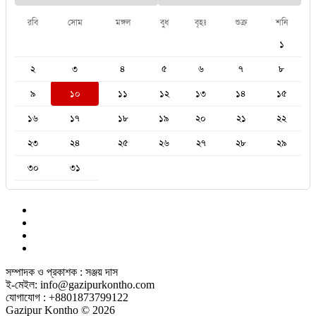
রবি
সোম
মঙ্গল
বুধ
বৃহঃ
শুক্র
শনি
১
২
৩
৪
৫
৬
৭
৮
৯
১০
১১
১২
১৩
১৪
১৫
১৬
১৭
১৮
১৯
২০
২১
২২
২৩
২৪
২৫
২৬
২৭
২৮
২৯
৩০
৩১
সম্পাদক ও প্রকাশক : সঞ্জয় দাস
ই-মেইল: info@gazipurkontho.com
যোগাযোগ : +8801873799122
Gazipur Kontho © 2026