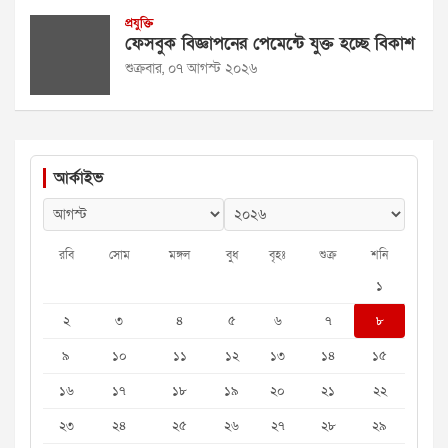
প্রযুক্তি
ফেসবুক বিজ্ঞাপনের পেমেন্টে যুক্ত হচ্ছে বিকাশ
শুক্রবার, ০৭ আগস্ট ২০২৬
আর্কাইভ
রবি
সোম
মঙ্গল
বুধ
বৃহঃ
শুক্র
শনি
১
২
৩
৪
৫
৬
৭
৮
৯
১০
১১
১২
১৩
১৪
১৫
১৬
১৭
১৮
১৯
২০
২১
২২
২৩
২৪
২৫
২৬
২৭
২৮
২৯