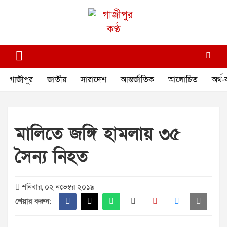
Skip
to
content
গাজীপুর কণ্ঠ
গণমানুষের কণ্ঠ
গাজীপুর
জাতীয়
সারাদেশ
আন্তর্জাতিক
আলোচিত
অর্থ-
মালিতে জঙ্গি হামলায় ৩৫
সৈন্য নিহত
শনিবার, ০২ নভেম্বর ২০১৯
শেয়ার করুন: