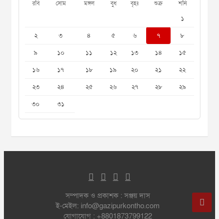
রবি
সোম
মঙ্গল
বুধ
বৃহঃ
শুক্র
শনি
১
২
৩
৪
৫
৬
৭
৮
৯
১০
১১
১২
১৩
১৪
১৫
১৬
১৭
১৮
১৯
২০
২১
২২
২৩
২৪
২৫
২৬
২৭
২৮
২৯
৩০
৩১
সম্পাদক ও প্রকাশক : সঞ্জয় দাস
ই-মেইল: info@gazipurkontho.com
যোগাযোগ : +8801873799122