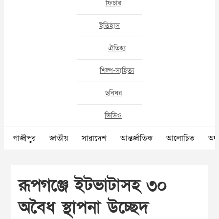
ফিচার
ইতিহাস
ঐতিহ্য
শিল্প-সাহিত্য
ছবিঘর
ভিডিও
গাজীপুর
জাতীয়
সারাদেশ
আন্তর্জাতিক
আলোচিত
অর্থ
রূপগঞ্জে ইটভাটাসহ ৩০
অবৈধ স্থাপনা উচ্ছেদ