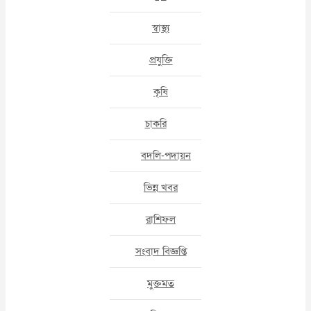
স্বাস্থ্য
প্রযুক্তি
কৃষি
চাকরি
বদলি-পদায়ন
ভিন্ন খবর
রাশিফল
সংবাদ বিজ্ঞপ্তি
মুক্তমত