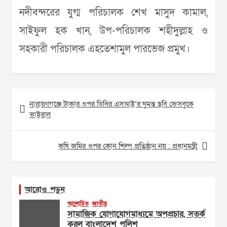
নদীবন্দরের যুগ্ম পরিচালক শেখ মাসুদ কামাল,
সাইফুল হক খান, উপ-পরিচালক শহীদুল্লাহ ও
সহকারী পরিচালক এহতেশামুল পারভেজ প্রমুখ।
Post
নারায়ণগঞ্জে টাকার ওপর ডিবির এসআই’র ঘুমন্ত ছবি ফেসবুকে
navigation
ভাইরাল
কৃষি জমির ওপর কোন শিল্প প্রতিষ্ঠান নয় : প্রধানমন্ত্রী
আরোও পড়ুন
আলোচিত
জাতীয়
সামাজিক যোগাযোগমাধ্যমে অপপ্রচার, সতর্ক
করল বাংলাদেশ পুলিশ