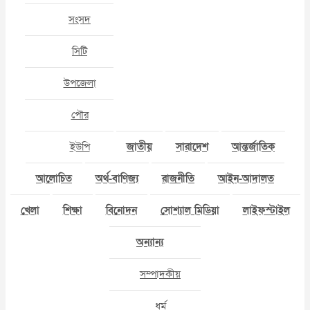
সংসদ
সিটি
উপজেলা
পৌর
ইউপি
জাতীয়
সারাদেশ
আন্তর্জাতিক
আলোচিত
অর্থ-বাণিজ্য
রাজনীতি
আইন-আদালত
খেলা
শিক্ষা
বিনোদন
সোশ্যাল মিডিয়া
লাইফস্টাইল
অন্যান্য
সম্পাদকীয়
ধর্ম