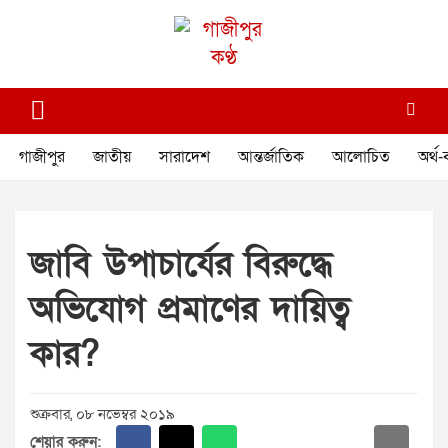
Skip
to
content
গাজীপুর কণ্ঠ
গণমানুষের কণ্ঠ
গাজীপুর
জাতীয়
সারাদেশ
আন্তর্জাতিক
আলোচিত
অর্থ-
জাবি উপাচার্যের বিরুদ্ধে
অভিযোগ প্রমাণের দায়িত্ব
কার?
শুক্রবার, ০৮ নভেম্বর ২০১৯
শেয়ার করুন: