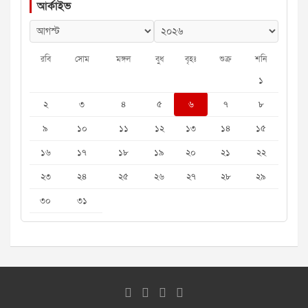
আর্কাইভ
রবি
সোম
মঙ্গল
বুধ
বৃহঃ
শুক্র
শনি
১
২
৩
৪
৫
৬
৭
৮
৯
১০
১১
১২
১৩
১৪
১৫
১৬
১৭
১৮
১৯
২০
২১
২২
২৩
২৪
২৫
২৬
২৭
২৮
২৯
৩০
৩১