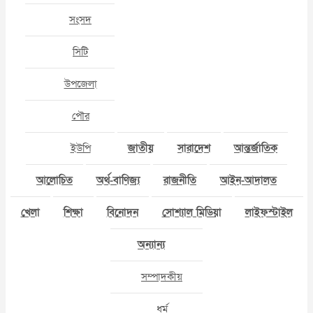
সংসদ
সিটি
উপজেলা
পৌর
ইউপি
জাতীয়
সারাদেশ
আন্তর্জাতিক
আলোচিত
অর্থ-বাণিজ্য
রাজনীতি
আইন-আদালত
খেলা
শিক্ষা
বিনোদন
সোশ্যাল মিডিয়া
লাইফস্টাইল
অন্যান্য
সম্পাদকীয়
ধর্ম