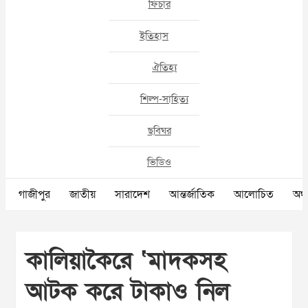
ফিচার
ইতিহাস
ঐতিহ্য
শিল্প-সাহিত্য
ছবিঘর
ভিডিও
গাজীপুর
জাতীয়
সারাদেশ
আন্তর্জাতিক
আলোচিত
অর্থ
কালিয়াকৈরে ‘মাদকসহ
আটক করে টাকাও নিল