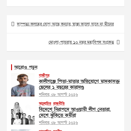
Post
দাম্পত্য কলহের যোগ আছে কন্যার, স্বাস্থ্য ভালো যাবে না মীনের
navigation
মোংলা-পায়রায় ১০ নম্বর মহাবিপদ সংকেত
আরোও পড়ুন
গাজীপুর
কালীগঞ্জে পিতা-মাতার অভিযোগে মাদকাসক্ত
ছেলের ১ বছরের কারাদণ্ড
শনিবার, ০৮ আগস্ট ২০২৬
আলোচিত
রাজনীতি
বিদেশে নিরাপদে আওয়ামী লীগ নেতারা,
দেশে ঝুঁকিতে কর্মীরা
শনিবার, ০৮ আগস্ট ২০২৬