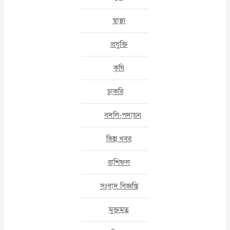
স্বাস্থ্য
প্রযুক্তি
কৃষি
চাকরি
বদলি-পদায়ন
ভিন্ন খবর
রাশিফল
সংবাদ বিজ্ঞপ্তি
মুক্তমত