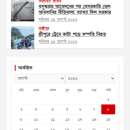
আলোচিত
জাতীয়
বসুন্ধরার আবেদনের পর বেসরকারি তেল
আমদানির নীতিমালা, ব্যাখ্যা দিল সরকার
শনিবার, ০৮ আগস্ট ২০২৬
গাজীপুর
শ্রীপুরে ট্রেনে কাটা পড়ে দম্পতি নিহত
শনিবার, ০৮ আগস্ট ২০২৬
আর্কাইভ
রবি
সোম
মঙ্গল
বুধ
বৃহঃ
শুক্র
শনি
১
২
৩
৪
৫
৬
৭
৮
৯
১০
১১
১২
১৩
১৪
১৫
১৬
১৭
১৮
১৯
২০
২১
২২