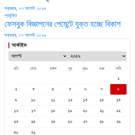
শুক্রবার, ০৭ আগস্ট ২০২৬
প্রযুক্তি
ফেসবুক বিজ্ঞাপনের পেমেন্টে যুক্ত হচ্ছে বিকাশ
শুক্রবার, ০৭ আগস্ট ২০২৬
আর্কাইভ
রবি
সোম
মঙ্গল
বুধ
বৃহঃ
শুক্র
শনি
১
২
৩
৪
৫
৬
৭
৮
৯
১০
১১
১২
১৩
১৪
১৫
১৬
১৭
১৮
১৯
২০
২১
২২
২৩
২৪
২৫
২৬
২৭
২৮
২৯
৩০
৩১