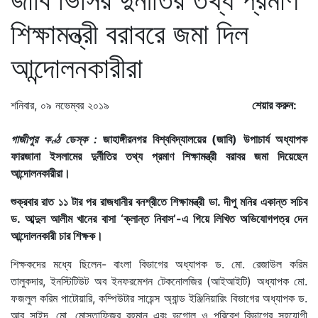
শিক্ষামন্ত্রী বরাবরে জমা দিল
আন্দোলনকারীরা
শনিবার, ০৯ নভেম্বর ২০১৯
শেয়ার করুন:
গাজীপুর কণ্ঠ ডেস্ক :
জাহাঙ্গীরনগর বিশ্ববিদ্যালয়ের (জাবি) উপাচার্য অধ্যাপক
ফারজানা ইসলামের দুর্নীতির তথ্য প্রমাণ শিক্ষামন্ত্রী বরাবর জমা দিয়েছেন
আন্দোলনকারীরা।
শুক্রবার রাত ১১ টার পর রাজধানীর বনশ্রীতে শিক্ষামন্ত্রী ডা. দীপু মনির একান্ত সচিব
ড. আব্দুল আলীম খানের বাসা ‘ক্লান্ত নিবাস’-এ গিয়ে লিখিত অভিযোগপত্র দেন
আন্দোলনকারী চার শিক্ষক।
শিক্ষকদের মধ্যে ছিলেন- বাংলা বিভাগের অধ্যাপক ড. মো. রেজাউল করিম
তালুকদার, ইনস্টিটিউট অব ইনফরমেশন টেকনোলজির (আইআইটি) অধ্যাপক মো.
ফজলুল করিম পাটোয়ারি, কম্পিউটার সায়েন্স অ্যান্ড ইঞ্জিনিয়ারিং বিভাগের অধ্যাপক ড.
আবু সাইদ, মো. মোস্তাফিজুর রহমান এবং ভূগোল ও পরিবেশ বিভাগের সহযোগী