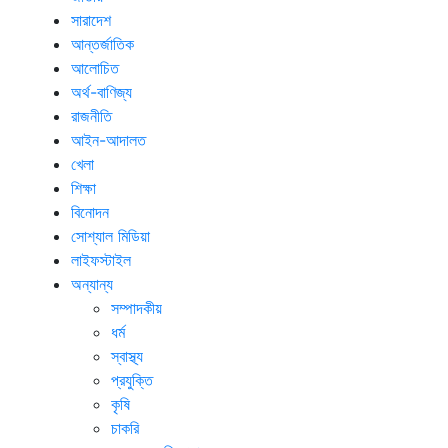
সারাদেশ
আন্তর্জাতিক
আলোচিত
অর্থ-বাণিজ্য
রাজনীতি
আইন-আদালত
খেলা
শিক্ষা
বিনোদন
সোশ্যাল মিডিয়া
লাইফস্টাইল
অন্যান্য
সম্পাদকীয়
ধর্ম
স্বাস্থ্য
প্রযুক্তি
কৃষি
চাকরি