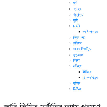
ধর্ম
স্বাস্থ্য
প্রযুক্তি
কৃষি
চাকরি
বদলি-পদায়ন
ভিন্ন খবর
রাশিফল
সংবাদ বিজ্ঞপ্তি
মুক্তমত
ফিচার
ইতিহাস
ঐতিহ্য
শিল্প-সাহিত্য
ছবিঘর
ভিডিও
জাবি ভিসির দুর্নীতির তথ্য প্রমাণ