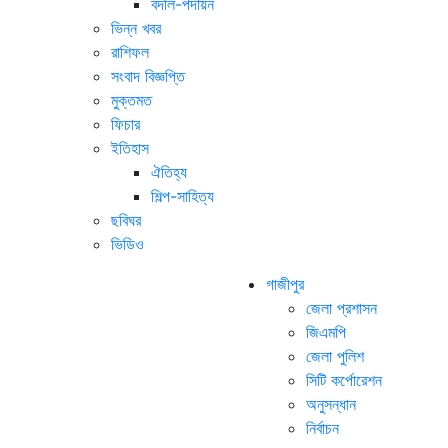
বদলি-পদায়ন
ভিন্ন খবর
রাশিফল
সংবাদ বিজ্ঞপ্তি
মুক্তমত
ফিচার
ইতিহাস
ঐতিহ্য
শিল্প-সাহিত্য
ছবিঘর
ভিডিও
গাজীপুর
জেলা প্রশাসন
জিএমপি
জেলা পুলিশ
সিটি কর্পোরেশন
অনুসন্ধান
নির্বাচন