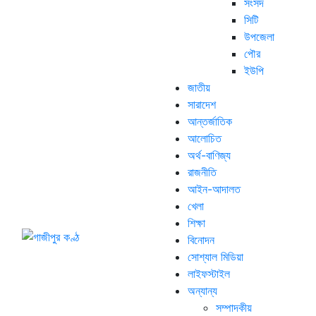
সংসদ
সিটি
উপজেলা
পৌর
ইউপি
জাতীয়
সারাদেশ
আন্তর্জাতিক
আলোচিত
অর্থ-বাণিজ্য
রাজনীতি
আইন-আদালত
খেলা
শিক্ষা
বিনোদন
সোশ্যাল মিডিয়া
লাইফস্টাইল
অন্যান্য
সম্পাদকীয়