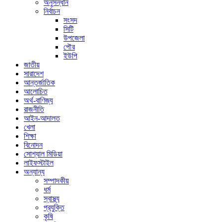
অনুসন্ধান
নির্বাচন
সংসদ
সিটি
উপজেলা
পৌর
ইউপি
জাতীয়
সারাদেশ
আন্তর্জাতিক
আলোচিত
অর্থ-বাণিজ্য
রাজনীতি
আইন-আদালত
খেলা
শিক্ষা
বিনোদন
সোশ্যাল মিডিয়া
লাইফস্টাইল
অন্যান্য
সম্পাদকীয়
ধর্ম
স্বাস্থ্য
প্রযুক্তি
কৃষি