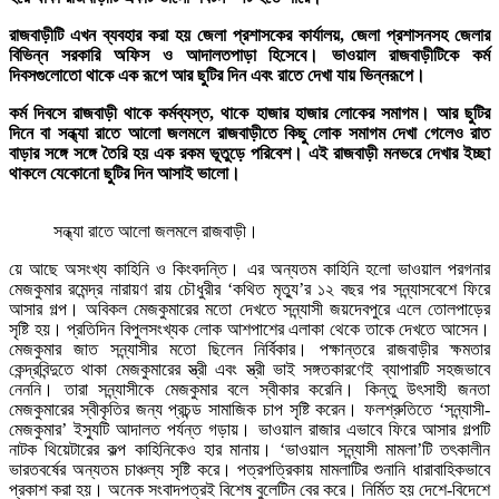
রাজবাড়ীটি এখন ব্যবহার করা হয় জেলা প্রশাসকের কার্যালয়, জেলা প্রশাসনসহ জেলার
বিভিন্ন সরকারি অফিস ও আদালতপাড়া হিসেবে। ভাওয়াল রাজবাড়ীটিকে কর্ম
দিবসগুলোতো থাকে এক রূপে আর ছুটির দিন এবং রাতে দেখা যায় ভিন্নরূপে।
কর্ম দিবসে রাজবাড়ী থাকে কর্মব্যস্ত, থাকে হাজার হাজার লোকের সমাগম। আর ছুটির
দিনে বা সন্ধ্যা রাতে আলো জলমলে রাজবাড়ীতে কিছু লোক সমাগম দেখা গেলেও রাত
বাড়ার সঙ্গে সঙ্গে তৈরি হয় এক রকম ভূতুড়ে পরিবেশ। এই রাজবাড়ী মনভরে দেখার ইচ্ছা
থাকলে যেকোনো ছুটির দিন আসাই ভালো।
সন্ধ্যা রাতে আলো জলমলে রাজবাড়ী।
য়ে আছে অসংখ্য কাহিনি ও কিংবদন্তি। এর অন্যতম কাহিনি হলো ভাওয়াল পরগনার
মেজকুমার রমেন্দ্র নারায়ণ রায় চৌধুরীর ‘কথিত মৃত্যু’র ১২ বছর পর সন্ন্যাসবেশে ফিরে
আসার গল্প। অবিকল মেজকুমারের মতো দেখতে সন্ন্যাসী জয়দেবপুরে এলে তোলপাড়ের
সৃষ্টি হয়। প্রতিদিন বিপুলসংখ্যক লোক আশপাশের এলাকা থেকে তাকে দেখতে আসেন।
মেজকুমার জাত সন্ন্যাসীর মতো ছিলেন নির্বিকার। পক্ষান্তরে রাজবাড়ীর ক্ষমতার
কেন্দ্রবিন্দুতে থাকা মেজকুমারের স্ত্রী এবং স্ত্রী ভাই সঙ্গতকারণেই ব্যাপারটি সহজভাবে
নেননি। তারা সন্ন্যাসীকে মেজকুমার বলে স্বীকার করেনি। কিন্তু উৎসাহী জনতা
মেজকুমারের স্বীকৃতির জন্য প্রচন্ড সামাজিক চাপ সৃষ্টি করেন। ফলশ্রুতিতে ‘সন্ন্যাসী-
মেজকুমার’ ইস্যুটি আদালত পর্যন্ত গড়ায়। ভাওয়াল রাজার এভাবে ফিরে আসার গল্পটি
নাটক থিয়েটারের কল্প কাহিনিকেও হার মানায়। ‘ভাওয়াল সন্ন্যাসী মামলা’টি তৎকালীন
ভারতবর্ষের অন্যতম চাঞ্চল্য সৃষ্টি করে। পত্রপত্রিকায় মামলাটির শুনানি ধারাবাহিকভাবে
প্রকাশ করা হয়। অনেক সংবাদপত্রই বিশেষ বুলেটিন বের করে। নির্মিত হয় দেশে-বিদেশে