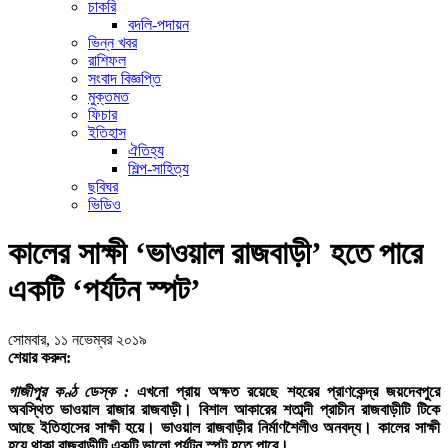
চাকরি
বদলি-পদায়ন
ভিন্ন খবর
রাশিফল
সংবাদ বিজ্ঞপ্তি
মুক্তমত
ফিচার
ইতিহাস
ঐতিহ্য
শিল্প-সাহিত্য
ছবিঘর
ভিডিও
কালের সাক্ষী ‘ভাওয়াল রাজবাড়ী’ হতে পারে
একটি ‘পর্যটন স্পট’
সোমবার, ১১ নভেম্বর ২০১৯
শেয়ার করুন:
গাজীপুর কণ্ঠ ডেস্ক :
এখনো প্রায় অক্ষত রয়েছে শহরের প্রাণকেন্দ্র জয়দেবপুরে
অবস্থিত ভাওয়াল রাজার রাজবাড়ী। বিশাল আকারের শতাব্দী প্রাচীন রাজবাড়ীটি টিকে
আছে ইতিহাসের সাক্ষী হয়ে। ভাওয়াল রাজবাড়ীর নির্মাণশৈলীও অনবদ্য। কালের সাক্ষী
হয়ে থাকা রাজবাড়ীটি একটি ভালো পর্যটন স্পট হতে পারে।