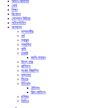
আইন-আদালত
খেলা
শিক্ষা
বিনোদন
সোশ্যাল মিডিয়া
লাইফস্টাইল
অন্যান্য
সম্পাদকীয়
ধর্ম
স্বাস্থ্য
প্রযুক্তি
কৃষি
চাকরি
বদলি-পদায়ন
ভিন্ন খবর
রাশিফল
সংবাদ বিজ্ঞপ্তি
মুক্তমত
ফিচার
ইতিহাস
ঐতিহ্য
শিল্প-সাহিত্য
ছবিঘর
ভিডিও