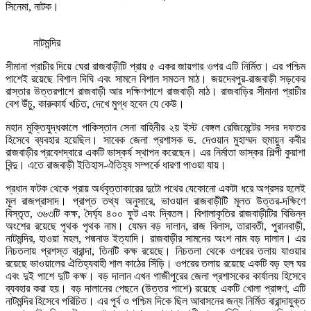
সিনেমা, নাটক।
নাটমন্দির
সীমানা প্রাচীর দিয়ে ঘেরা রাজবাড়ীটি প্রায় ৫ একর জায়গার ওপর এটি নির্মিত। এর পশ্চিম
পাশেই রয়েছে বিশাল দিঘি এবং সামনে বিশাল সমতল মাঠ। জয়দেবপুর-রাজবাড়ী সড়কের
রাস্তার উত্তরপাশে রাজবাড়ী আর দক্ষিণপাশে রাজবাড়ী মাঠ। রাজবাড়ির সীমানা প্রাচীর
বেশ উঁচু, কারুকার্য খচিত, দেখে মুগ্ধ হবেন যে কেউ।
মহান মুক্তিযুদ্ধকালে পাকিস্তান সেনা বাহিনীর ২য় ইস্ট বেঙ্গল রেজিমেন্টের সদর দফতর
হিসেবে ব্যবহার হয়েছিল। সাবেক জেলা প্রশাসক ড. দেওয়ান মুহাম্মদ হুমায়ুন কবীর
রাজবাড়ীর প্রবেশদ্বারে একটি ভাস্কর্য স্থাপন করেছেন। এর নির্মাতা ভাস্কর শিল্পী কুয়াশা
বিন্দু। এতে রাজবাড়ী ইতিহাস-ঐতিহ্য সম্পর্কে ধারণা পাওয়া যায়।
প্রধান ফটক থেকে প্রায় অর্ধবৃত্তাকারের দুটো পথের যেকোনো একটা ধরে অগ্রসর হলেই
মূল রাজপ্রাসাদ। প্রাপ্ত তথ্য অনুসারে, ভাওয়াল রাজবাড়ীটি মূলত উত্তর-দক্ষিণে
বিস্তৃত, ৩৬৩টি কক্ষ, দৈর্ঘ্য ৪০০ ফুট এবং দ্বিতল। বিশালাকৃতির রাজবাড়ীটির বিভিন্ন
অংশের রয়েছে পৃথক পৃথক নাম। যেমন বড় দালান, রাজ বিলাস, তারাবতী, পুরানবাড়ী,
নাটমন্দির, হাওয়া মহল, পদ্মনাভ ইত্যাদি। রাজবাড়ীর সামনের অংশ নাম বড় দালান। এর
নিচতলায় প্রশস্ত বারান্দা, তিনটি কক্ষ রয়েছে। নিচতলা থেকে ওপরের তলায় যাওয়ার
রয়েছে ভাওয়ালের ঐতিহ্যবাহী শাল কাঠের সিঁড়ি। ওপরের তলায় রয়েছে একটি বড় হল ঘর
এবং দুই পাশে দুটি কক্ষ। বড় দালান এখন গাজীপুরের জেলা প্রশাসকের কার্যালয় হিসেবে
ব্যবহার করা হয়। বড় দালানের পেছনে (উত্তর পাশে) রয়েছে একটি খোলা প্রাঙ্গণ, এটি
নাটমন্দির হিসেবে পরিচিত। এর পূর্ব ও পশ্চিম দিকে ছিল আবাসনের জন্য নির্মিত বারান্দাযুক্ত