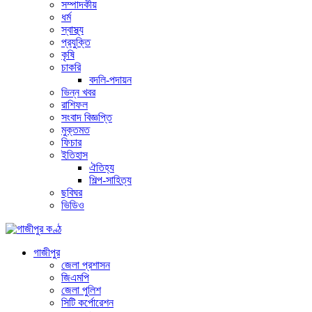
সম্পাদকীয়
ধর্ম
স্বাস্থ্য
প্রযুক্তি
কৃষি
চাকরি
বদলি-পদায়ন
ভিন্ন খবর
রাশিফল
সংবাদ বিজ্ঞপ্তি
মুক্তমত
ফিচার
ইতিহাস
ঐতিহ্য
শিল্প-সাহিত্য
ছবিঘর
ভিডিও
গাজীপুর
জেলা প্রশাসন
জিএমপি
জেলা পুলিশ
সিটি কর্পোরেশন