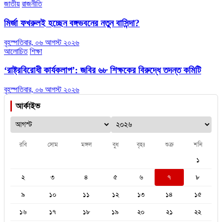
জাতীয়
রাজনীতি
মির্জা ফখরুলই হচ্ছেন বঙ্গভবনের নতুন বাসিন্দা?
বৃহস্পতিবার, ০৬ আগস্ট ২০২৬
আলোচিত
শিক্ষা
‘রাষ্ট্রবিরোধী কার্যকলাপ’: জবির ৬৮ শিক্ষকের বিরুদ্ধে তদন্ত কমিটি
বৃহস্পতিবার, ০৬ আগস্ট ২০২৬
আর্কাইভ
রবি
সোম
মঙ্গল
বুধ
বৃহঃ
শুক্র
শনি
১
২
৩
৪
৫
৬
৭
৮
৯
১০
১১
১২
১৩
১৪
১৫
১৬
১৭
১৮
১৯
২০
২১
২২