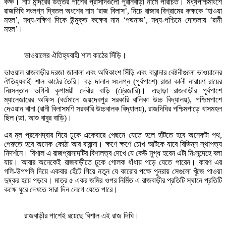
কক্ষ। নাট মন্দিরের উত্তর পাশের প্রাসাদগুলো পুরানবাড়ী নামে পরিচিত। মধ্যপশ্চিমাংশে
রাজদিঘি সংলগ্ন দ্বিতল অংশের নাম ‘রাজ বিলাস’, নিচে রাজার বিশ্রামের কক্ষকে ‘হাওয়া
মহল’, মধ্য-দক্ষিণ দিকে উন্মুক্ত কক্ষের নাম ‘পদ্মনাভ’, মধ্য-পশ্চিমে দোতলায় ‘রানী
মহল’।
ভাওয়ালের ঐতিহ্যবাহী শাল কাঠের সিঁড়ি।
ভাওয়াল রাজবাড়ীর দরজা জানালা এবং অধিকাংশ সিঁড়ি এবং বারান্দার বেষ্টনীগুলো ভাওয়ালের
ঐতিহ্যবাহী শাল কাঠের তৈরি। বড় দালান সংলগ্ন (পূর্বপাশে) রাজা কালী নারায়ণ রায়ের
নিঃসন্তান ভগিনী কৃপাময়ী দেবীর বাড়ি (ট্রেজারি)। এছাড়া রাজবাড়ীর পূর্বপাশে
ম্যানেজারের অফিস (বর্তমানে জয়দেবপুর সরকারি বালিকা উচ্চ বিদ্যালয়), পশ্চিমপাশে
দেওয়ান খানা (রানী বিলাসমণি সরকারি উচ্চবালক বিদ্যালয়), রাজদিঘির পশ্চিমপাড়ে খাসমহল
ছিল (ডা. আশু বাবুর বাড়ি)।
এর মূল প্রবেশদ্বার দিয়ে ঢুকে একেবারে পেছনে যেতে হলে হাঁটতে হবে অনেকটা পথ,
পেরুতে হবে অনেক কোঠা আর বারান্দা। ক্ষণে ক্ষণে চোখ আটকে যাবে বিভিন্ন স্থাপত্য
নিদর্শনে। বিশাল এ রাজপ্রাসাদটির বিশালত্ব দেখে যে কেউ মুগ্ধ হবেন এটা নিঃসন্দেহে বলা
যায়। আবার অনেকেই রাজবাড়ীতে ঢুকে গোলক ধাঁধায় পড়ে যেতে পারেন। কারণ এর
গলি-উপগলি দিয়ে একবার হেঁটে গিয়ে নতুন যে কারোর পক্ষে পুনরায় সেগুলো খুঁজে পাওয়া
দুষ্কর হয়ে পড়বে। মাত্র ৫ একর জমির ওপর নির্মিত এ রাজবাড়ীর প্রতিটি স্থানে প্রতিটি
কক্ষে ঘুরে দেখতে সারা দিন লেগে যেতে পারে।
রাজবাড়ীর পাশেই রয়েছে বিশাল এই রাজ দিঘি।