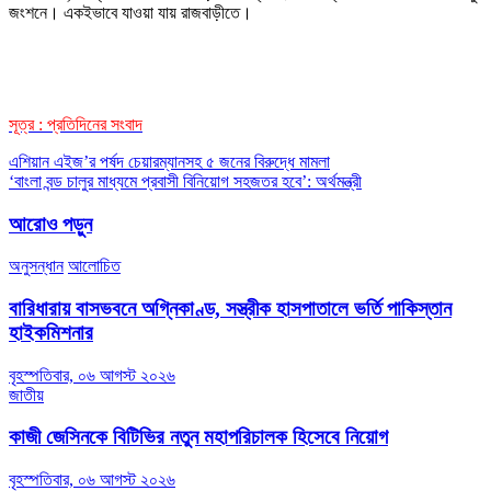
জংশনে। একইভাবে যাওয়া যায় রাজবাড়ীতে।
সূত্র : প্রতিদিনের সংবাদ
Post
এশিয়ান এইজ’র পর্ষদ চেয়ারম্যানসহ ৫ জনের বিরুদ্ধে মামলা
‘বাংলা বন্ড চালুর মাধ্যমে প্রবাসী বিনিয়োগ সহজতর হবে’: অর্থমন্ত্রী
navigation
আরোও পড়ুন
অনুসন্ধান
আলোচিত
বারিধারায় বাসভবনে অগ্নিকাণ্ড, সস্ত্রীক হাসপাতালে ভর্তি পাকিস্তান
হাইকমিশনার
বৃহস্পতিবার, ০৬ আগস্ট ২০২৬
জাতীয়
কাজী জেসিনকে বিটিভির নতুন মহাপরিচালক হিসেবে নিয়োগ
বৃহস্পতিবার, ০৬ আগস্ট ২০২৬