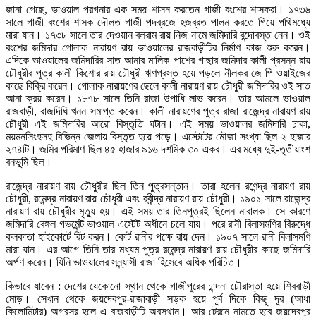
জানা গেছে, ভাওয়াল পরগনার এক সময় শাসন করতেন গাজী বংশের শাসকরা। ১৭৩৬
সালে গাজী বংশের শাসক দৌলত গাজী পদব্রজে হজব্রত পালন করতে গিয়ে পথিমধ্যে
মারা যান। ১৭৩৮ সালে তার দেওয়ান বলরাম রায় নিজ নামে জমিদারি বন্দোবস্ত নেন। ওই
বংশের জমিদার গোলাক নারায়ণ রায় ভাওয়ালের রাজবাড়ীটির নির্মাণ কাজ শুরু করেন।
এদিকে ভাওয়ালের জমিদারির সাত আনার মালিক পাশের গাছার জমিদার কালী প্রসন্ন রায়
চৌধুরীর পুত্র কালী কিশোর রায় চৌধুরী ঋণগ্রস্ত হয়ে পড়লে নীলকর জে পি ওয়াইজের
কাছে বিক্রি করেন। গোলাক নারায়ণের ছেলে কালী নারায়ণ রায় চৌধুরী জমিদারির ওই সাত
আনা ক্রয় করেন। ১৮৭৮ সালে তিনি রাজা উপাধি লাভ করেন। তার আমলে ভাওয়াল
রাজবাড়ী, রাজদিঘি খনন সমাপ্ত করেন। কালী নারায়ণের পুত্র রাজা রাজেন্দ্র নারায়ণ রায়
চৌধুরী এই জমিদারির আরো বিস্তৃতি ঘটান। এই সময় ভাওয়ালর জমিদারি ঢাকা,
ময়মনসিংহসহ বিভিন্ন জেলায় বিস্তৃত হয়ে পড়ে। এস্টেটের মৌজা সংখ্যা ছিল ২ হাজার
২৭৪টি। জমির পরিমাণ ছিল ৪৫ হাজার ৯১৬ দশমিক ৩০ একর। এর মধ্যে দুই-তৃতীয়াংশ
বনভূমি ছিল।
রাজেন্দ্র নারায়ণ রায় চৌধুরীর ছিল তিন পুত্রসন্তান। তারা হলেন রণেন্দ্র নারায়ণ রায়
চৌধুরী, রমেন্দ্র নারায়ণ রায় চৌধুরী এবং রবীন্দ্র নারায়ণ রায় চৌধুরী। ১৯০১ সালে রাজেন্দ্র
নারায়ণ রায় চৌধুরীর মৃত্যু হয়। এই সময় তার তিনপুত্রই ছিলেন নাবালক। সে কারণে
জমিদারি বেঙ্গল গভর্মেন্ট ভাওয়াল এস্টেট অধীনে চলে যায়। পরে রানী বিলাসমণির বিরুদ্ধে
কলকাতা হাইকোর্টে রিট করন। কোর্ট রানীর পক্ষে রায় দেন। ১৯০৭ সালে রানী বিলাসমণি
মারা যান। এর আগে তিনি তার মধ্যম পুত্র রমেন্দ্র নারায়ণ রায় চৌধুরীর কাছে জমিদারি
অর্পণ করেন। যিনি ভাওয়ালের সন্ন্যাসী রাজা হিসেবে অধিক পরিচিত।
কিভাবে যাবেন : দেশের যেকোনো স্থান থেকে গাজীপুরের চান্দনা চৌরাস্তা হয়ে শিববাড়ী
মোড়। সেখান থেকে জয়দেবপুর-রাজাবাড়ী সড়ক হয়ে পূর্ব দিকে কিছু দূর (আধা
কিলোমিটার) অগ্রসর হলে এ বাজবাড়ীটি অবস্থান। আর ট্রেনে নামতে হবে জয়দেবপুর