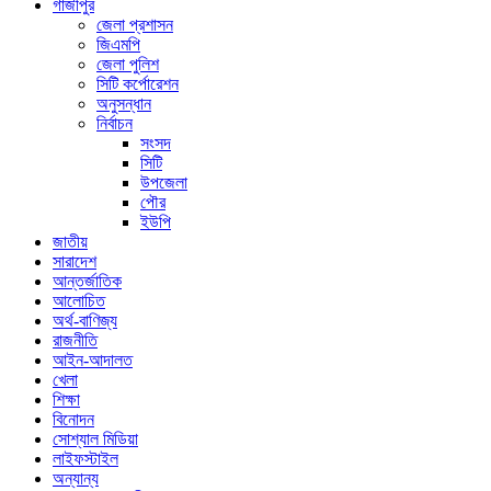
গাজীপুর
জেলা প্রশাসন
জিএমপি
জেলা পুলিশ
সিটি কর্পোরেশন
অনুসন্ধান
নির্বাচন
সংসদ
সিটি
উপজেলা
পৌর
ইউপি
জাতীয়
সারাদেশ
আন্তর্জাতিক
আলোচিত
অর্থ-বাণিজ্য
রাজনীতি
আইন-আদালত
খেলা
শিক্ষা
বিনোদন
সোশ্যাল মিডিয়া
লাইফস্টাইল
অন্যান্য