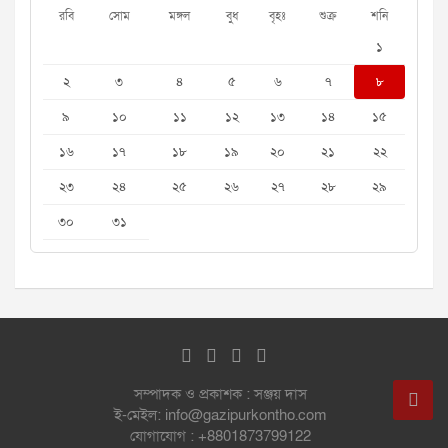
রবি
সোম
মঙ্গল
বুধ
বৃহঃ
শুক্র
শনি
১
২
৩
৪
৫
৬
৭
৮
৯
১০
১১
১২
১৩
১৪
১৫
১৬
১৭
১৮
১৯
২০
২১
২২
২৩
২৪
২৫
২৬
২৭
২৮
২৯
৩০
৩১
সম্পাদক ও প্রকাশক : সঞ্জয় দাস
ই-মেইল: info@gazipurkontho.com
যোগাযোগ : +8801873799122