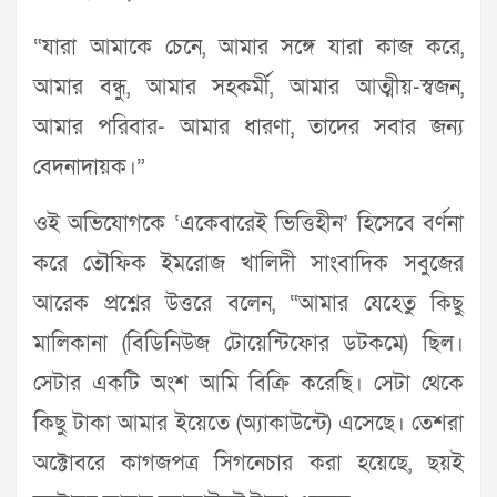
“যারা আমাকে চেনে, আমার সঙ্গে যারা কাজ করে,
আমার বন্ধু, আমার সহকর্মী, আমার আত্মীয়-স্বজন,
আমার পরিবার- আমার ধারণা, তাদের সবার জন্য
বেদনাদায়ক।”
ওই অভিযোগকে ‘একেবারেই ভিত্তিহীন’ হিসেবে বর্ণনা
করে তৌফিক ইমরোজ খালিদী সাংবাদিক সবুজের
আরেক প্রশ্নের উত্তরে বলেন, “আমার যেহেতু কিছু
মালিকানা (বিডিনিউজ টোয়েন্টিফোর ডটকমে) ছিল।
সেটার একটি অংশ আমি বিক্রি করেছি। সেটা থেকে
কিছু টাকা আমার ইয়েতে (অ্যাকাউন্টে) এসেছে। তেশরা
অক্টোবরে কাগজপত্র সিগনেচার করা হয়েছে, ছয়ই