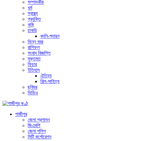
সম্পাদকীয়
ধর্ম
স্বাস্থ্য
প্রযুক্তি
কৃষি
চাকরি
বদলি-পদায়ন
ভিন্ন খবর
রাশিফল
সংবাদ বিজ্ঞপ্তি
মুক্তমত
ফিচার
ইতিহাস
ঐতিহ্য
শিল্প-সাহিত্য
ছবিঘর
ভিডিও
গাজীপুর
জেলা প্রশাসন
জিএমপি
জেলা পুলিশ
সিটি কর্পোরেশন