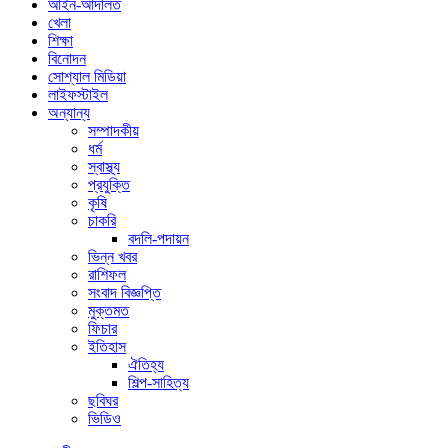
আইন-আদালত
খেলা
শিক্ষা
বিনোদন
সোশ্যাল মিডিয়া
লাইফস্টাইল
অন্যান্য
সম্পাদকীয়
ধর্ম
স্বাস্থ্য
প্রযুক্তি
কৃষি
চাকরি
বদলি-পদায়ন
ভিন্ন খবর
রাশিফল
সংবাদ বিজ্ঞপ্তি
মুক্তমত
ফিচার
ইতিহাস
ঐতিহ্য
শিল্প-সাহিত্য
ছবিঘর
ভিডিও