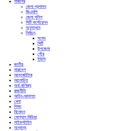
গাজীপুর
জেলা প্রশাসন
জিএমপি
জেলা পুলিশ
সিটি কর্পোরেশন
অনুসন্ধান
নির্বাচন
সংসদ
সিটি
উপজেলা
পৌর
ইউপি
জাতীয়
সারাদেশ
আন্তর্জাতিক
আলোচিত
অর্থ-বাণিজ্য
রাজনীতি
আইন-আদালত
খেলা
শিক্ষা
বিনোদন
সোশ্যাল মিডিয়া
লাইফস্টাইল
অন্যান্য