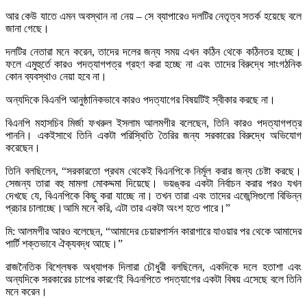
আর কেউ যাতে এমন অবস্থান না নেয় – সে ব্যাপারেও দলটির নেতৃত্ব সতর্ক হয়েছে বলে
জানা গেছে।
দলটির নেতারা মনে করেন, তাদের দলের জন্য সময় এখন কঠিন থেকে কঠিনতর হচ্ছে।
ফলে এমুহুর্তে কারও পদত্যাগপত্র গ্রহণ করা হচ্ছে না এবং তাদের বিরুদ্ধে সাংগঠনিক
কোন ব্যবস্থাও নেয়া হবে না।
অন্যদিকে বিএনপি আনুষ্ঠানিকভাবে কারও পদত্যাগের বিষয়টিই স্বীকার করছে না।
বিএনপি মহাসচিব মির্জা ফখরুল ইসলাম আলমগীর বলেছেন, তিনি কারও পদত্যাগপত্র
পাননি। একইসাথে তিনি একটা পরিস্থিতি তৈরির জন্য সরকারের বিরুদ্ধে অভিযোগ
করেছেন।
তিনি বলছিলেন, “সরকারতো প্রথম থেকেই বিএনপিকে নির্মূল করার জন্য চেষ্টা করছে।
সেজন্য তারা বহু মামলা মোকদ্দমা দিয়েছে। ভয়ঙ্কর একটা নির্বাচন করার পরও যখন
দেখছে যে, বিএনপিকে কিছু করা যাচ্ছে না। তখন তারা এবং তাদের এজেন্সিগুলো বিভিন্ন
প্রচার চালাচ্ছে।আমি মনে করি, এটা তার একটা অংশ হতে পারে।”
মি: আলমগীর আরও বলেছেন, “আমাদের চেয়ারপার্সন কারাগারে যাওয়ার পর থেকে আমাদের
পার্টি শক্তভাবে ঐক্যবদ্ধ আছে।”
রাজনৈতিক বিশ্লেষক অধ্যাপক দিলারা চৌধুরী বলছিলেন, একদিকে দলে হতাশা এবং
অন্যদিকে সরকারের চাপের কারণেই বিএনপিতে পদত্যাগের একটা বিষয় এসেছে বলে তিনি
মনে করেন।