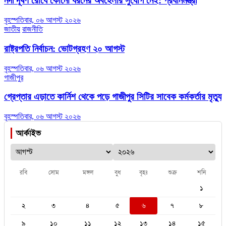
নদী দূষণ রোধে কোনো ধরনের অবহেলার সুযোগ নেই: প্রধানমন্ত্রী
বৃহস্পতিবার, ০৬ আগস্ট ২০২৬
জাতীয়
রাজনীতি
রাষ্ট্রপতি নির্বাচন: ভোটগ্রহণ ২০ আগস্ট
বৃহস্পতিবার, ০৬ আগস্ট ২০২৬
গাজীপুর
গ্রেপ্তার এড়াতে কার্নিশ থেকে পড়ে গাজীপুর সিটির সাবেক কর্মকর্তার মৃত্যু
বৃহস্পতিবার, ০৬ আগস্ট ২০২৬
আর্কাইভ
রবি
সোম
মঙ্গল
বুধ
বৃহঃ
শুক্র
শনি
১
২
৩
৪
৫
৬
৭
৮
৯
১০
১১
১২
১৩
১৪
১৫