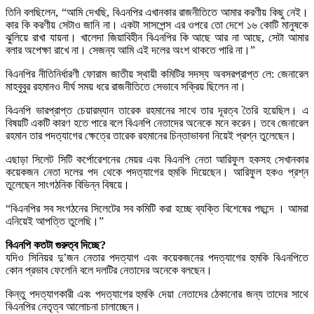
তিনি বলছিলেন, “আমি দেখছি, বিএনপির এখানকার রাজনীতিতে আমার করণীয় কিছু নেই।
কার কি করণীয় সেটাও জানি না। একটা সাসপেন্স এর ওপরে তো দেশে ১৬ কোটি মানুষকে
ঝুলিয়ে রাখা যায়না। খালেদা জিয়াবিহীন বিএনপির কি আছে আর না আছে, সেটা আমার
বলার অপেক্ষা রাখে না। সেজন্য আমি এই দলের অংশ থাকতে পারি না।”
বিএনপির নীতিনির্ধারণী ফোরাম জাতীয় স্থায়ী কমিটির সদস্য অবসরপ্রাপ্ত লে: জেনারেল
মাহবুবুর রহমানও দীর্ঘ সময় ধরে রাজনীতিতে সেভাবে সক্রিয় ছিলেন না।
বিএনপি ভারপ্রাপ্ত চেয়ারম্যান তারেক রহমানের সাথে তার দূরত্ব তৈরি হয়েছিল। এ
বিষয়টি একটি কারণ হতে পারে বলে বিএনপি নেতাদের অনেকে মনে করেন। তবে জেনারেল
রহমান তার পদত্যাগের ক্ষেত্রে তারেক রহমানের চিন্তাভাবনা নিয়েই প্রশ্ন তুলেছেন।
এছাড়া সিলেট সিটি কর্পোরেশনের মেয়র এবং বিএনপি নেতা আরিফুল হকসহ সেখানকার
কয়েকজন নেতা দলের পদ থেকে পদত্যাগের হুমকি দিয়েছেন। আরিফুল হকও প্রশ্ন
তুলেছেন সাংগঠনিক বিভিন্ন বিষয়ে।
“বিএনপির সব সংগঠনের সিলেটের সব কমিটি করা হচ্ছে ব্যক্তি বিশেষের পছন্দে । আমরা
এনিয়েই আপত্তি তুলেছি।”
বিএনপি কতটা গুরুত্ব দিচ্ছে?
যদিও সিনিয়র দু’জন নেতার পদত্যাগ এবং কয়েকজনের পদত্যাগের হুমকি বিএনপিতে
কোন প্রভাব ফেলেনি বলে দলটির নেতাদের অনেকে বলছেন।
কিন্তু পদত্যাগকারী এবং পদত্যাগের হুমকি দেয়া নেতাদের ঠেকানোর জন্য তাদের সাথে
বিএনপির নেতৃত্ব আলোচনা চালাচ্ছেন।