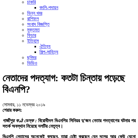
চাকরি
বদলি-পদায়ন
ভিন্ন খবর
রাশিফল
সংবাদ বিজ্ঞপ্তি
মুক্তমত
ফিচার
ইতিহাস
ঐতিহ্য
শিল্প-সাহিত্য
ছবিঘর
ভিডিও
নেতাদের পদত্যাগ: কতটা চিন্তায় পড়েছে
বিএনপি?
সোমবার, ১১ নভেম্বর ২০১৯
শেয়ার করুন:
গাজীপুর কণ্ঠ ডেস্ক :
বিরোধীদল বিএনপির সিনিয়র দু’জন নেতার পদত্যাগের ঘটনার পর
সতর্ক অবস্থান নিয়েছে দলটির নেতৃত্ব।
বিএনপি নেতাদের অনেকেই বলছেন, তারা চেষ্টা করছেন যেন দলের আর কেউ যেনো