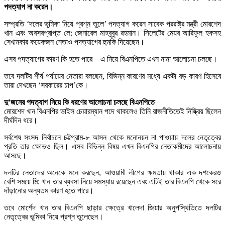
পদত্যাগ না করেন।
সম্প্রতি ‘দলের ভূমিকা নিয়ে প্রশ্ন তুলে’ পদত্যাগ করেন সাবেক পররাষ্ট্র মন্ত্রী মোরশেদ
খান এবং অবসরপ্রাপ্ত লে: জেনারেল মাহবুবুর রহমান। সিলেটের মেয়র আরিফুল হকসহ
সেখানকার কয়েকজন নেতাও পদত্যাগের হুমকি দিয়েছেন।
এসব পদত্যাগের কারণ কি হতে পারে – এ নিয়ে বিএনপিতে এখন নানা আলোচনা চলছে।
তবে দলটির শীর্ষ পর্যায়ের নেতারা বলছেন, বিভিন্ন কারণের মধ্যে একটা বড় কারণ হিসেবে
তারা দেখছেন ‘সরকারের চাপ’কে।
দু’জনের পদত্যাগ নিয়ে কি ধরণের আলোচনা চলছে বিএনপিতে
মোরশেদ খান বিএনপির ভাইস চেয়ারম্যান পদে থাকলেও তিনি রাজনীতিতেই নিষ্ক্রিয় ছিলেন
দীর্ঘদিন ধরে।
সর্বশেষ সংসদ নির্বাচনে চট্টগ্রাম-৮ আসন থেকে মনোনয়ন না পাওয়ায় দলের নেতৃত্বের
প্রতি তার ক্ষোভও ছিল। এসব বিভিন্ন বিষয় এখন বিএনপির নেতাকর্মীদের আলোচনায়
আসছে।
দলটির নেতাদের অনেকে মনে করছেন, আওয়ামী লীগের ক্ষমতায় থাকার এক দশকেরও
বেশি সময়ে মি: খান তার ব্যবসা নিয়ে সমস্যায় রয়েছেন এবং এটিই তার বিএনপি থেকে সরে
দাঁড়ানোর অন্যতম কারণ হতে পারে।
তবে মোর্শেদ খান তার বিএনপি ছাড়ার ক্ষেত্রে খালেদা জিয়ার অনুপস্থিতিতে দলটির
নেতৃত্বের ভূমিকা নিয়ে প্রশ্ন তুলেছেন।