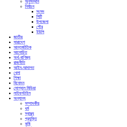
অনুসন্ধান
নির্বাচন
সংসদ
সিটি
উপজেলা
পৌর
ইউপি
জাতীয়
সারাদেশ
আন্তর্জাতিক
আলোচিত
অর্থ-বাণিজ্য
রাজনীতি
আইন-আদালত
খেলা
শিক্ষা
বিনোদন
সোশ্যাল মিডিয়া
লাইফস্টাইল
অন্যান্য
সম্পাদকীয়
ধর্ম
স্বাস্থ্য
প্রযুক্তি
কৃষি