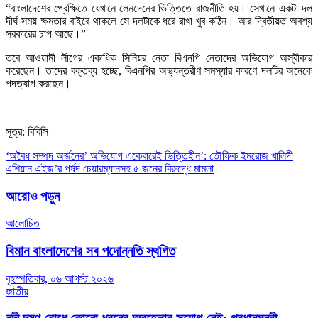
“বাংলাদেশের প্রেক্ষিতে যেখানে লেনদেনের ভিত্তিতে রাজনীতি হয়। সেখানে একটা দল
দীর্ঘ সময় ক্ষমতার বাইরে থাকলে সে দলটাকে ধরে রাখা খুব কঠিন। আর দ্বিতীয়ত অবশ্য
সরকারের চাপ আছে।”
তবে আওয়ামী লীগের একাধিক সিনিয়র নেতা বিএনপি নেতাদের অভিযোগ অস্বীকার
করেছেন। তাদের বক্তব্য হচ্ছে, বিএনপির অভ্যন্তরীণ সমস্যার কারণে দলটির অনেকে
পদত্যাগ করছেন।
সূত্র: বিবিসি
Post
‘অবৈধ সম্পদ অর্জনের’ অভিযোগ একেবারেই ভিত্তিহীন’: তৌফিক ইমরোজ খালিদী
এশিয়ান এইজ’র পর্ষদ চেয়ারম্যানসহ ৫ জনের বিরুদ্ধে মামলা
navigation
আরোও পড়ুন
আলোচিত
বিমান বাংলাদেশের সব পদোন্নতি স্থগিত
বৃহস্পতিবার, ০৬ আগস্ট ২০২৬
জাতীয়