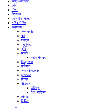
আইন-আদালত
খেলা
শিক্ষা
বিনোদন
সোশ্যাল মিডিয়া
লাইফস্টাইল
অন্যান্য
সম্পাদকীয়
ধর্ম
স্বাস্থ্য
প্রযুক্তি
কৃষি
চাকরি
বদলি-পদায়ন
ভিন্ন খবর
রাশিফল
সংবাদ বিজ্ঞপ্তি
মুক্তমত
ফিচার
ইতিহাস
ঐতিহ্য
শিল্প-সাহিত্য
ছবিঘর
ভিডিও