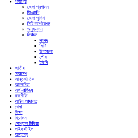
গাজীপুর
জেলা প্রশাসন
জিএমপি
জেলা পুলিশ
সিটি কর্পোরেশন
অনুসন্ধান
নির্বাচন
সংসদ
সিটি
উপজেলা
পৌর
ইউপি
জাতীয়
সারাদেশ
আন্তর্জাতিক
আলোচিত
অর্থ-বাণিজ্য
রাজনীতি
আইন-আদালত
খেলা
শিক্ষা
বিনোদন
সোশ্যাল মিডিয়া
লাইফস্টাইল
অন্যান্য