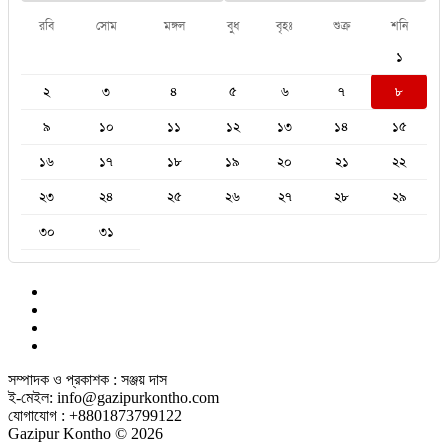
রবি
সোম
মঙ্গল
বুধ
বৃহঃ
শুক্র
শনি
১
২
৩
৪
৫
৬
৭
৮
৯
১০
১১
১২
১৩
১৪
১৫
১৬
১৭
১৮
১৯
২০
২১
২২
২৩
২৪
২৫
২৬
২৭
২৮
২৯
৩০
৩১
সম্পাদক ও প্রকাশক : সঞ্জয় দাস
ই-মেইল: info@gazipurkontho.com
যোগাযোগ : +8801873799122
Gazipur Kontho © 2026