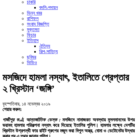
চাকরি
বদলি-পদায়ন
ভিন্ন খবর
রাশিফল
সংবাদ বিজ্ঞপ্তি
মুক্তমত
ফিচার
ইতিহাস
ঐতিহ্য
শিল্প-সাহিত্য
ছবিঘর
ভিডিও
মসজিদে হামলা নস্যাৎ, ইতালিতে গ্রেপ্তার
২ খ্রিস্টান ‘জঙ্গি’
বৃহস্পতিবার, ১৪ নভেম্বর ২০১৯
শেয়ার করুন:
গাজীপুর কণ্ঠ, আন্তর্জাতিক ডেস্ক :
মসজিদে নামাজরত অবস্থায় মুসলমানদের উপর
ভয়াবহ হামলার পরিকল্পনা নস্যাৎ করে দিয়েছে ইতালির পুলিশ। হামলার লক্ষ্যে দেশটির
খ্রিস্টান উগ্রপন্থী ফার রাইট গ্রুপের মজুদ করা বিপুল অস্ত্র, বোমা ও ডেটোনেটর উদ্ধার
করার পর এ তথ্য জানায় পুলিশ।