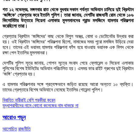
গত ১২ নভেম্বর, মঙ্গলবার রাত থেকে বুধবার সকাল পর্যন্ত অভিযান চালিয়ে দুই খ্রিস্টান
‘জঙ্গিকে’ গ্রেপ্তার করে ইতালি পুলিশ। তারা জানায়, দেশটির রাজধানী রোম থেকে ১৮৬
কিলোমিটার উত্তরে সিয়েনা এলাকায় মুসলমানদের গ্রান্ড মসজিদে হামলার পরিকল্পনা
করেছিলো তারা।
গ্রেপ্তার খ্রিস্টান ‘জঙ্গিদের’ কাছ থেকে বিপুল অস্ত্র, বোমা ও ডেটোনেটর উদ্ধার করা
হয়। ওই খ্রিস্টান ‘জঙ্গিদের’ পরিকল্পনা ছিলো, নামাজের সময় পুরো মসজিদ উড়িয়ে দেয়া
হবে। তাদের এই ভয়াবহ হামলার পরিকল্পনা ফাঁস হয়ে যাওয়ায় ভয়ানক এক বিপদ থেকে
রক্ষা পেল ইতালির মুসলমানরা।
দেশটির পুলিশ সূত্র জানায়, গোপন সূত্রে সংবাদ পেয়ে ফ্লোরেন্স ও সিয়েনা এলাকায়
পুলিশের বিশেষ ইউনিটের অভিযান পরিচালিত হয়। এসময় ফার রাইট গ্রুপের দুই খ্রিস্টান
‘জঙ্গি’ গ্রেপ্তার হয়।
এ হামলার পরিকল্পনার সঙ্গে প্রত্যক্ষভাবে জড়িত রয়েছে আরো অন্তত ১০ ব্যক্তি।
তাদের গ্রেপ্তারে বিশেষ অভিযানে নেমেছে ইতালির গোয়েন্দা পুলিশ।
Post
বিবাহিত নারীরাই বেশি পরকীয়া করেন
যুদ্ধাপরাধীদের নামে কোনো কলেজের নাম থাকছে না
navigation
আরোও পড়ুন
আলোচিত
রাজনীতি