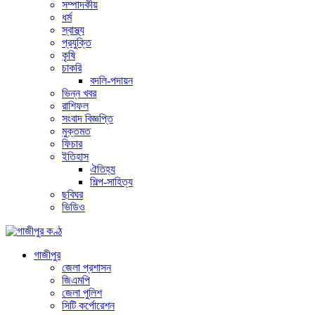
সম্পাদকীয়
ধর্ম
স্বাস্থ্য
প্রযুক্তি
কৃষি
চাকরি
বদলি-পদায়ন
ভিন্ন খবর
রাশিফল
সংবাদ বিজ্ঞপ্তি
মুক্তমত
ফিচার
ইতিহাস
ঐতিহ্য
শিল্প-সাহিত্য
ছবিঘর
ভিডিও
গাজীপুর
জেলা প্রশাসন
জিএমপি
জেলা পুলিশ
সিটি কর্পোরেশন