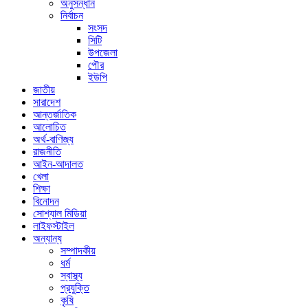
অনুসন্ধান
নির্বাচন
সংসদ
সিটি
উপজেলা
পৌর
ইউপি
জাতীয়
সারাদেশ
আন্তর্জাতিক
আলোচিত
অর্থ-বাণিজ্য
রাজনীতি
আইন-আদালত
খেলা
শিক্ষা
বিনোদন
সোশ্যাল মিডিয়া
লাইফস্টাইল
অন্যান্য
সম্পাদকীয়
ধর্ম
স্বাস্থ্য
প্রযুক্তি
কৃষি