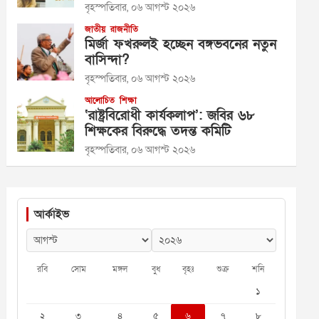
বৃহস্পতিবার, ০৬ আগস্ট ২০২৬
জাতীয়
রাজনীতি
মির্জা ফখরুলই হচ্ছেন বঙ্গভবনের নতুন
বাসিন্দা?
বৃহস্পতিবার, ০৬ আগস্ট ২০২৬
আলোচিত
শিক্ষা
‘রাষ্ট্রবিরোধী কার্যকলাপ’: জবির ৬৮
শিক্ষকের বিরুদ্ধে তদন্ত কমিটি
বৃহস্পতিবার, ০৬ আগস্ট ২০২৬
আর্কাইভ
রবি
সোম
মঙ্গল
বুধ
বৃহঃ
শুক্র
শনি
১
২
৩
৪
৫
৬
৭
৮