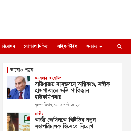
বিনোদন
সোশ্যাল মিডিয়া
লাইফস্টাইল
অন্যান্য
আরোও পড়ুন
অনুসন্ধান
আলোচিত
বারিধারায় বাসভবনে অগ্নিকাণ্ড, সস্ত্রীক
হাসপাতালে ভর্তি পাকিস্তান
হাইকমিশনার
বৃহস্পতিবার, ০৬ আগস্ট ২০২৬
জাতীয়
কাজী জেসিনকে বিটিভির নতুন
মহাপরিচালক হিসেবে নিয়োগ