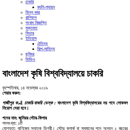
চাকরি
বদলি-পদায়ন
ভিন্ন খবর
রাশিফল
সংবাদ বিজ্ঞপ্তি
মুক্তমত
ফিচার
ইতিহাস
ঐতিহ্য
শিল্প-সাহিত্য
ছবিঘর
ভিডিও
বাংলাদেশ কৃষি বিশ্ববিদ্যালয়ে চাকরি
বৃহস্পতিবার, ১৪ নভেম্বর ২০১৯
শেয়ার করুন:
গাজীপুর কণ্ঠ, চাকরি-বাকরি ডেস্ক :
বাংলাদেশ কৃষি বিশ্ববিদ্যালয়ের নয় পদে লোকবল
নিয়োগ দেয়া হবে।
পদের নাম: জুনিয়র স্টোর-কিপার
পদসংখ্যা: ১টি
যোগ্যতা: বাণিজ্যে স্নাতক ডিগ্রী। স্টোর ক্লার্ক বা সমমানের পদে অন্যূন ২ বছরের