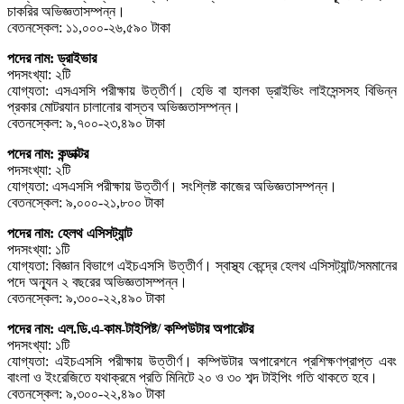
চাকরির অভিজ্ঞতাসম্পন্ন।
বেতনস্কেল: ১১,০০০-২৬,৫৯০ টাকা
পদের নাম: ড্রাইভার
পদসংখ্যা: ২টি
যোগ্যতা: এসএসসি পরীক্ষায় উত্তীর্ণ। হেভি বা হালকা ড্রাইভিং লাইসেন্সসহ বিভিন্ন
প্রকার মােটরযান চালানাের বাস্তব অভিজ্ঞতাসম্পন্ন।
বেতনস্কেল: ৯,৭০০-২৩,৪৯০ টাকা
পদের নাম: কন্ডাক্টর
পদসংখ্যা: ২টি
যোগ্যতা: এসএসসি পরীক্ষায় উত্তীর্ণ। সংশ্লিষ্ট কাজের অভিজ্ঞতাসম্পন্ন।
বেতনস্কেল: ৯,০০০-২১,৮০০ টাকা
পদের নাম: হেলথ এসিসট্যান্ট
পদসংখ্যা: ১টি
যোগ্যতা: বিজ্ঞান বিভাগে এইচএসসি উত্তীর্ণ। স্বাস্থ্য কেন্দ্রে হেলথ এসিসট্যান্ট/সমমানের
পদে অন্যূন ২ বছরের অভিজ্ঞতাসম্পন্ন।
বেতনস্কেল: ৯,৩০০-২২,৪৯০ টাকা
পদের নাম: এল.ডি.এ-কাম-টাইপিষ্ট/ কম্পিউটার অপারেটর
পদসংখ্যা: ১টি
যোগ্যতা: এইচএসসি পরীক্ষায় উত্তীর্ণ। কম্পিউটার অপারেশনে প্রশিক্ষণপ্রাপ্ত এবং
বাংলা ও ইংরেজিতে যথাক্রমে প্রতি মিনিটে ২০ ও ৩০ শব্দ টাইপিং গতি থাকতে হবে।
বেতনস্কেল: ৯,৩০০-২২,৪৯০ টাকা