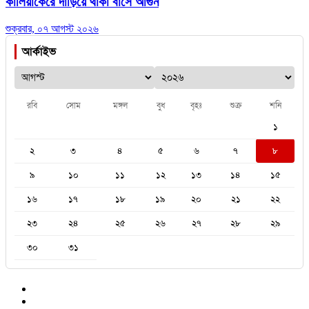
কালিয়াকৈরে দাঁড়িয়ে থাকা বাসে আগুন
শুক্রবার, ০৭ আগস্ট ২০২৬
আর্কাইভ
রবি
সোম
মঙ্গল
বুধ
বৃহঃ
শুক্র
শনি
১
২
৩
৪
৫
৬
৭
৮
৯
১০
১১
১২
১৩
১৪
১৫
১৬
১৭
১৮
১৯
২০
২১
২২
২৩
২৪
২৫
২৬
২৭
২৮
২৯
৩০
৩১