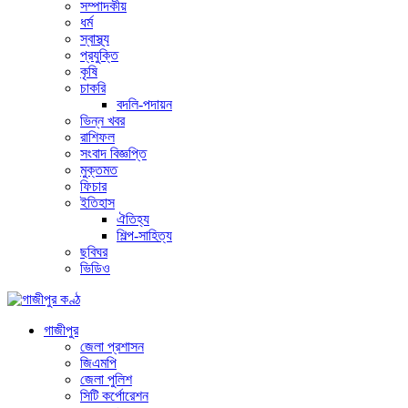
সম্পাদকীয়
ধর্ম
স্বাস্থ্য
প্রযুক্তি
কৃষি
চাকরি
বদলি-পদায়ন
ভিন্ন খবর
রাশিফল
সংবাদ বিজ্ঞপ্তি
মুক্তমত
ফিচার
ইতিহাস
ঐতিহ্য
শিল্প-সাহিত্য
ছবিঘর
ভিডিও
গাজীপুর
জেলা প্রশাসন
জিএমপি
জেলা পুলিশ
সিটি কর্পোরেশন