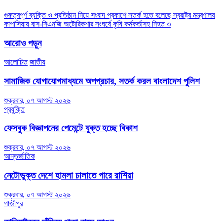
Post
গুরুত্বপূর্ণ ব্যক্তি ও প্রতিষ্ঠান নিয়ে সংবাদ প্রকাশে সতর্ক হতে বলেছে স্বরাষ্ট্র মন্ত্রণালয়
কাপাসিয়ায় বাস-সিএনজি অটোরিকশার সংঘর্ষে কৃষি কর্মকর্তাসহ নিহত ৩
navigation
আরোও পড়ুন
আলোচিত
জাতীয়
সামাজিক যোগাযোগমাধ্যমে অপপ্রচার, সতর্ক করল বাংলাদেশ পুলিশ
শুক্রবার, ০৭ আগস্ট ২০২৬
প্রযুক্তি
ফেসবুক বিজ্ঞাপনের পেমেন্টে যুক্ত হচ্ছে বিকাশ
শুক্রবার, ০৭ আগস্ট ২০২৬
আন্তর্জাতিক
নেটোভুক্ত দেশে হামলা চালাতে পারে রাশিয়া
শুক্রবার, ০৭ আগস্ট ২০২৬
গাজীপুর