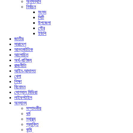
অনুসন্ধান
নির্বাচন
সংসদ
সিটি
উপজেলা
পৌর
ইউপি
জাতীয়
সারাদেশ
আন্তর্জাতিক
আলোচিত
অর্থ-বাণিজ্য
রাজনীতি
আইন-আদালত
খেলা
শিক্ষা
বিনোদন
সোশ্যাল মিডিয়া
লাইফস্টাইল
অন্যান্য
সম্পাদকীয়
ধর্ম
স্বাস্থ্য
প্রযুক্তি
কৃষি