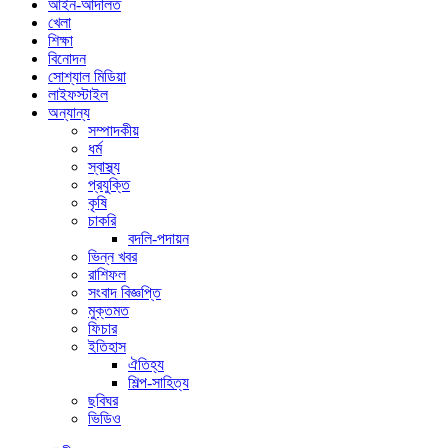
আইন-আদালত
খেলা
শিক্ষা
বিনোদন
সোশ্যাল মিডিয়া
লাইফস্টাইল
অন্যান্য
সম্পাদকীয়
ধর্ম
স্বাস্থ্য
প্রযুক্তি
কৃষি
চাকরি
বদলি-পদায়ন
ভিন্ন খবর
রাশিফল
সংবাদ বিজ্ঞপ্তি
মুক্তমত
ফিচার
ইতিহাস
ঐতিহ্য
শিল্প-সাহিত্য
ছবিঘর
ভিডিও