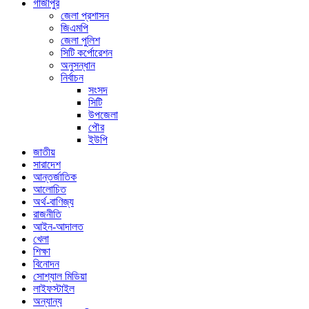
গাজীপুর
জেলা প্রশাসন
জিএমপি
জেলা পুলিশ
সিটি কর্পোরেশন
অনুসন্ধান
নির্বাচন
সংসদ
সিটি
উপজেলা
পৌর
ইউপি
জাতীয়
সারাদেশ
আন্তর্জাতিক
আলোচিত
অর্থ-বাণিজ্য
রাজনীতি
আইন-আদালত
খেলা
শিক্ষা
বিনোদন
সোশ্যাল মিডিয়া
লাইফস্টাইল
অন্যান্য