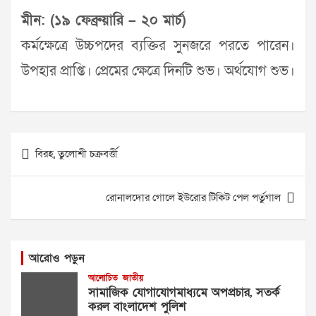
মীন: (১৯ ফেব্রুয়ারি – ২০ মার্চ)
কর্মক্ষেত্রে উচ্চপদের ব্যক্তির সুনজরে পরতে পারেন।
উপহার প্রাপ্তি। প্রেমের ক্ষেত্রে দিনটি শুভ। অর্থযোগ শুভ।
Post
বিরহ, তুলোশী চক্রবর্ত্তী
navigation
রোনালদোর গোলে ইউরোর টিকিট পেল পর্তুগাল
আরোও পড়ুন
আলোচিত
জাতীয়
সামাজিক যোগাযোগমাধ্যমে অপপ্রচার, সতর্ক
করল বাংলাদেশ পুলিশ