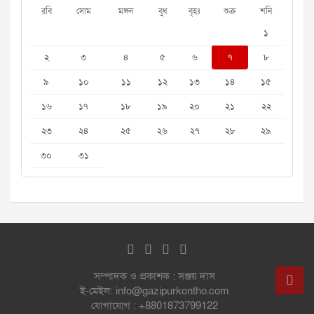
রবি
সোম
মঙ্গল
বুধ
বৃহঃ
শুক্র
শনি
১
২
৩
৪
৫
৬
৭
৮
৯
১০
১১
১২
১৩
১৪
১৫
১৬
১৭
১৮
১৯
২০
২১
২২
২৩
২৪
২৫
২৬
২৭
২৮
২৯
৩০
৩১
সম্পাদক ও প্রকাশক : সঞ্জয় দাস
ই-মেইল: info@gazipurkontho.com
যোগাযোগ : +8801873799122