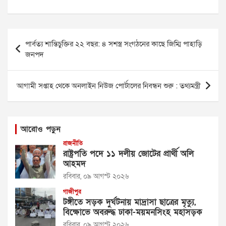
Post
পার্বত্য শান্তিচুক্তির ২২ বছর: ৪ সশস্ত্র সংগঠনের কাছে জিম্মি পাহাড়ি
navigation
জনপদ
আগামী সপ্তাহ থেকে অনলাইন নিউজ পোর্টালের নিবন্ধন শুরু : তথ্যমন্ত্রী
আরোও পড়ুন
রাজনীতি
রাষ্ট্রপতি পদে ১১ দলীয় জোটের প্রার্থী অলি
আহমদ
রবিবার, ০৯ আগস্ট ২০২৬
গাজীপুর
টঙ্গীতে সড়ক দুর্ঘটনায় মাদ্রাসা ছাত্রের মৃত্যু,
বিক্ষোভে অবরুদ্ধ ঢাকা-ময়মনসিংহ মহাসড়ক
রবিবার, ০৯ আগস্ট ২০২৬