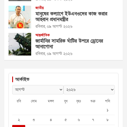
জাতীয়
মানুষের কল্যাণে ইউএনওদের কাজ করার
আহ্বান প্রধানমন্ত্রীর
রবিবার, ০৯ আগস্ট ২০২৬
আন্তর্জাতিক
জার্মানির সামরিক ঘাঁটির উপরে ড্রোনের
আনাগোনা
রবিবার, ০৯ আগস্ট ২০২৬
আর্কাইভ
রবি
সোম
মঙ্গল
বুধ
বৃহঃ
শুক্র
শনি
১
২
৩
৪
৫
৬
৭
৮