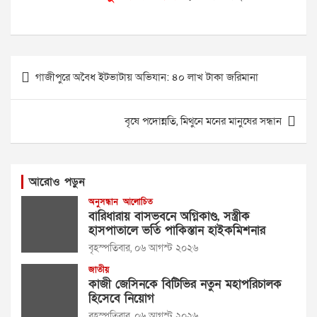
Post
গাজীপুরে অবৈধ ইটভাটায় অভিযান: ৪০ লাখ টাকা জরিমানা
navigation
বৃষে পদোন্নতি, মিথুনে মনের মানুষের সন্ধান
আরোও পড়ুন
অনুসন্ধান
আলোচিত
বারিধারায় বাসভবনে অগ্নিকাণ্ড, সস্ত্রীক
হাসপাতালে ভর্তি পাকিস্তান হাইকমিশনার
বৃহস্পতিবার, ০৬ আগস্ট ২০২৬
জাতীয়
কাজী জেসিনকে বিটিভির নতুন মহাপরিচালক
হিসেবে নিয়োগ
বৃহস্পতিবার, ০৬ আগস্ট ২০২৬