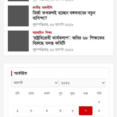
জাতীয়
রাজনীতি
মির্জা ফখরুলই হচ্ছেন বঙ্গভবনের নতুন
বাসিন্দা?
বৃহস্পতিবার, ০৬ আগস্ট ২০২৬
আলোচিত
শিক্ষা
‘রাষ্ট্রবিরোধী কার্যকলাপ’: জবির ৬৮ শিক্ষকের
বিরুদ্ধে তদন্ত কমিটি
বৃহস্পতিবার, ০৬ আগস্ট ২০২৬
আর্কাইভ
রবি
সোম
মঙ্গল
বুধ
বৃহঃ
শুক্র
শনি
১
২
৩
৪
৫
৬
৭
৮