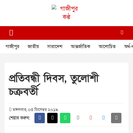
Skip
to
content
গাজীপুর কণ্ঠ
গণমানুষের কণ্ঠ
গাজীপুর
জাতীয়
সারাদেশ
আন্তর্জাতিক
আলোচিত
অর্থ-
প্রতিবন্ধী দিবস, তুলোশী
চক্রবর্তী
মঙ্গলবার, ০৩ ডিসেম্বর ২০১৯
শেয়ার করুন: