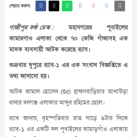
শেয়ার করুন:
গাজীপুর কণ্ঠ ডেস্ক :
মহানগরের পূবাইলের
কামারগাও এলাকা থেকে ৭০ কেজি গাঁজাসহ এক
মাদক ব্যবসায়ী আটক করেছে র‌্যাব।
শুক্রবার দুপুরে র‌্যাব-১ এর এক সংবাদ বিজ্ঞপ্তিতে এ
তথ্য জানানো হয়।
আটক জামাল হোসেন (৩৫) ব্রাহ্মণবাড়িয়ার আখাউড়া
থানার বনগঞ্জ এলাকার আব্দুর রহিমের ছেলে।
র‌্যাব জানায়, বৃহস্পতিবার রাত সাড়ে ৯টার দিকে
র‌্যাব-১ এর একটি দল পূবাইলের কামাড়গাঁও এলাকায়