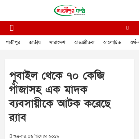
Skip
to
content
গাজীপুর কণ্ঠ
গণমানুষের কণ্ঠ
গাজীপুর
জাতীয়
সারাদেশ
আন্তর্জাতিক
আলোচিত
অর্থ-
পূবাইল থেকে ৭০ কেজি
গাঁজাসহ এক মাদক
ব্যবসায়ীকে আটক করেছে
র‌্যাব
শুক্রবার, ০৬ ডিসেম্বর ২০১৯