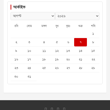
আর্কাইভ
রবি
সোম
মঙ্গল
বুধ
বৃহঃ
শুক্র
শনি
১
২
৩
৪
৫
৬
৭
৮
৯
১০
১১
১২
১৩
১৪
১৫
১৬
১৭
১৮
১৯
২০
২১
২২
২৩
২৪
২৫
২৬
২৭
২৮
২৯
৩০
৩১