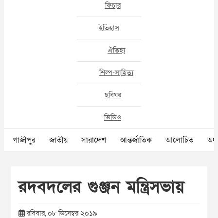
ফিচার
ইতিহাস
ঐতিহ্য
শিল্প-সাহিত্য
ছবিঘর
ভিডিও
গাজীপুর
জাতীয়
সারাদেশ
আন্তর্জাতিক
আলোচিত
অর্থ
রদবদলের গুঞ্জন মন্ত্রিসভায়
রবিবার, ০৮ ডিসেম্বর ২০১৯