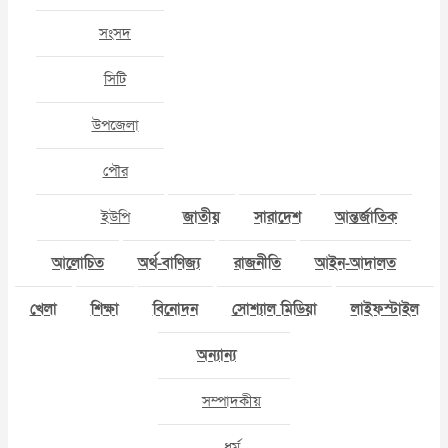
সংসদ
সিটি
উপজেলা
পৌর
ইউপি
জাতীয়
সারাদেশ
আন্তর্জাতিক
আলোচিত
অর্থ-বাণিজ্য
রাজনীতি
আইন-আদালত
খেলা
শিক্ষা
বিনোদন
সোশ্যাল মিডিয়া
লাইফস্টাইল
অন্যান্য
সম্পাদকীয়
ধর্ম