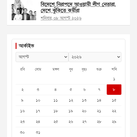
বিদেশে নিরাপদে আওয়ামী লীগ নেতারা,
দেশে ঝুঁকিতে কর্মীরা
শনিবার, ০৮ আগস্ট ২০২৬
আর্কাইভ
রবি
সোম
মঙ্গল
বুধ
বৃহঃ
শুক্র
শনি
১
২
৩
৪
৫
৬
৭
৮
৯
১০
১১
১২
১৩
১৪
১৫
১৬
১৭
১৮
১৯
২০
২১
২২
২৩
২৪
২৫
২৬
২৭
২৮
২৯
৩০
৩১