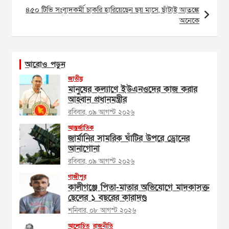
৪৫০ টিভি সংবাদকর্মী চাকরি হারিয়েছেন ছয় মাসে, ছাঁটাই আতঙ্কে
অনেকে
আরোও পড়ুন
জাতীয়
মানুষের কল্যাণে ইউএনওদের কাজ করার
আহ্বান প্রধানমন্ত্রীর
রবিবার, ০৯ আগস্ট ২০২৬
আন্তর্জাতিক
জার্মানির সামরিক ঘাঁটির উপরে ড্রোনের
আনাগোনা
রবিবার, ০৯ আগস্ট ২০২৬
গাজীপুর
কালীগঞ্জে পিতা-মাতার অভিযোগে মাদকাসক্ত
ছেলের ১ বছরের কারাদণ্ড
শনিবার, ০৮ আগস্ট ২০২৬
আলোচিত
রাজনীতি