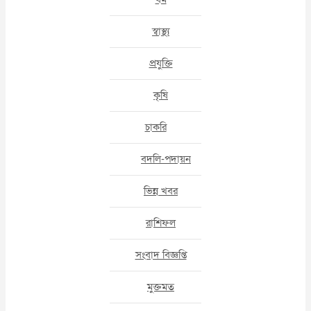
স্বাস্থ্য
প্রযুক্তি
কৃষি
চাকরি
বদলি-পদায়ন
ভিন্ন খবর
রাশিফল
সংবাদ বিজ্ঞপ্তি
মুক্তমত