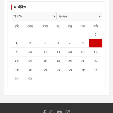
আর্কাইভ
রবি
সোম
মঙ্গল
বুধ
বৃহঃ
শুক্র
শনি
১
২
৩
৪
৫
৬
৭
৮
৯
১০
১১
১২
১৩
১৪
১৫
১৬
১৭
১৮
১৯
২০
২১
২২
২৩
২৪
২৫
২৬
২৭
২৮
২৯
৩০
৩১