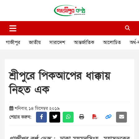
Skip
to
content
গাজীপুর কণ্ঠ
গণমানুষের কণ্ঠ
গাজীপুর
জাতীয়
সারাদেশ
আন্তর্জাতিক
আলোচিত
অর্থ-
শ্রীপুরে পিকআপের ধাক্কায়
নিহত এক
শনিবার, ১৪ ডিসেম্বর ২০১৯
শেয়ার করুন: