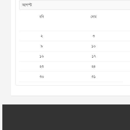
রবি
সোম
২
৩
৯
১০
১৬
১৭
২৩
২৪
৩০
৩১