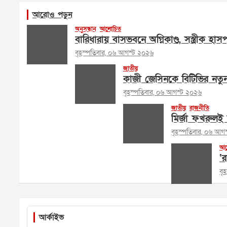
আরোও পড়ুন
অনুসন্ধান
আলোচিত
বারিধারায় বাসভবনে অগ্নিকাণ্ড, সস্ত্রীক হা
বৃহস্পতিবার, ০৬ আগস্ট ২০২৬
জাতীয়
কাজী জেসিনকে বিটিভির নতু
বৃহস্পতিবার, ০৬ আগস্ট ২০২৬
জাতীয়
রাজনীতি
মির্জা ফখরুলই 
বৃহস্পতিবার, ০৬ আগ
আল
‘র
বৃ
আর্কাইভ