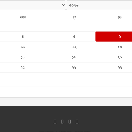
মঙ্গল
বুধ
বৃহঃ
৪
৫
৬
১১
১২
১৩
১৮
১৯
২০
২৫
২৬
২৭