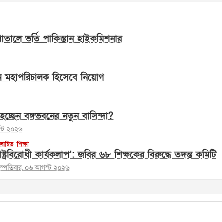
সপাতালে ভর্তি পাকিস্তান হাইকমিশনার
ন মহাপরিচালক হিসেবে নিয়োগ
হচ্ছেন বঙ্গভবনের নতুন বাসিন্দা?
স্ট ২০২৬
োচিত
শিক্ষা
াষ্ট্রবিরোধী কার্যকলাপ’: জবির ৬৮ শিক্ষকের বিরুদ্ধে তদন্ত কমিটি
হস্পতিবার, ০৬ আগস্ট ২০২৬