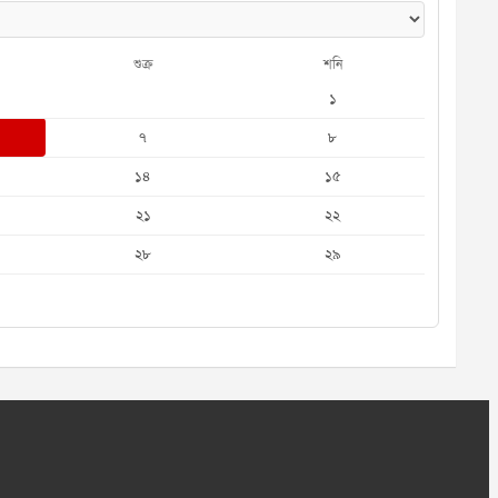
শুক্র
শনি
১
৭
৮
১৪
১৫
২১
২২
২৮
২৯