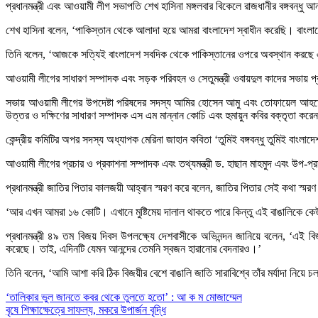
প্রধানমন্ত্রী এবং আওয়ামী লীগ সভাপতি শেখ হাসিনা মঙ্গলবার বিকেলে রাজধানীর বঙ্গব
শেখ হাসিনা বলেন, ‘পাকিস্তান থেকে আলাদা হয়ে আমরা বাংলাদেশ স্বাধীন করেছি। বাংল
তিনি বলেন, ‘আজকে সত্যিই বাংলাদেশ সবদিক থেকে পাকিস্তানের ওপরে অবস্থান করছে এব
আওয়ামী লীগের সাধারণ সম্পাদক এবং সড়ক পরিবহন ও সেতুমন্ত্রী ওবায়দুল কাদের সভায় প্
সভায় আওয়ামী লীগের উপদেষ্টা পরিষদের সদস্য আমির হোসেন আমু এবং তোফায়েল আহমেদ, দলে
উত্তর ও দক্ষিণের সাধারণ সম্পাদক এস এম মান্নান কোচি এবং হুমায়ুন কবির বক্তৃতা করে
কেন্দ্রীয় কমিটির অপর সদস্য অধ্যাপক মেরিনা জাহান কবিতা ‘তুমিই বঙ্গবন্ধু তুমিই বাংলা
আওয়ামী লীগের প্রচার ও প্রকাশনা সম্পাদক এবং তথ্যমন্ত্রী ড. হাছান মাহমুদ এবং উপ-
প্রধানমন্ত্রী জাতির পিতার কালজয়ী আহ্বান স্মরণ করে বলেন, জাতির পিতার সেই কথা স্ম
‘আর এখন আমরা ১৬ কোটি। এখানে মুষ্টিমেয় দালাল থাকতে পারে কিন্তু এই বাঙালিকে কে
প্রধানমন্ত্রী ৪৯ তম বিজয় দিবস উপলক্ষ্যে দেশবাসীকে অভিনন্দন জানিয়ে বলেন, ‘এই
করেছে। তাই, এদিনটি যেমন আনন্দের তেমনি স্বজন হারানোর বেদনারও।’
তিনি বলেন, ‘আমি আশা করি ঠিক বিজয়ীর বেশে বাঙালি জাতি সারাবিশ্বে তাঁর মর্যাদা নিয়ে
Post
‘তালিকার ভুল জানতে কবর থেকে তুলতে হতো’ : আ ক ম মোজাম্মেল
বৃষে শিক্ষাক্ষেত্রে সাফল্য, মকরে উপার্জন বৃদ্ধি