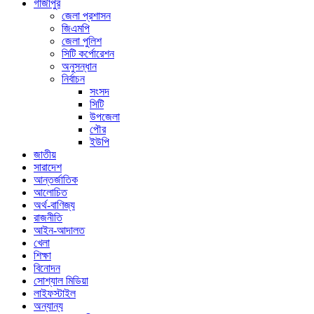
গাজীপুর
জেলা প্রশাসন
জিএমপি
জেলা পুলিশ
সিটি কর্পোরেশন
অনুসন্ধান
নির্বাচন
সংসদ
সিটি
উপজেলা
পৌর
ইউপি
জাতীয়
সারাদেশ
আন্তর্জাতিক
আলোচিত
অর্থ-বাণিজ্য
রাজনীতি
আইন-আদালত
খেলা
শিক্ষা
বিনোদন
সোশ্যাল মিডিয়া
লাইফস্টাইল
অন্যান্য