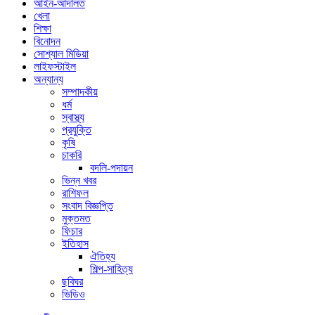
আইন-আদালত
খেলা
শিক্ষা
বিনোদন
সোশ্যাল মিডিয়া
লাইফস্টাইল
অন্যান্য
সম্পাদকীয়
ধর্ম
স্বাস্থ্য
প্রযুক্তি
কৃষি
চাকরি
বদলি-পদায়ন
ভিন্ন খবর
রাশিফল
সংবাদ বিজ্ঞপ্তি
মুক্তমত
ফিচার
ইতিহাস
ঐতিহ্য
শিল্প-সাহিত্য
ছবিঘর
ভিডিও