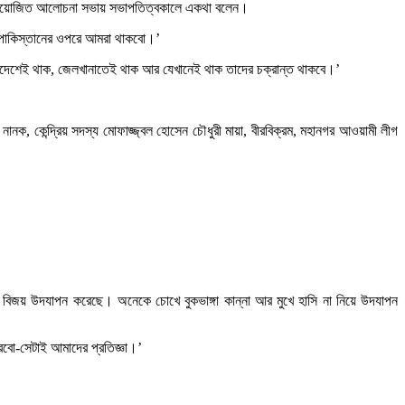
ী লীগ আয়োজিত আলোচনা সভায় সভাপতিত্বকালে একথা বলেন।
ক পাকিস্তানের ওপরে আমরা থাকবো।’
 বিদেশেই থাক, জেলখানাতেই থাক আর যেখানেই থাক তাদের চক্রান্ত থাকবে।’
ানক, কেন্দ্রিয় সদস্য মোফাজ্জ্বল হোসেন চৌধুরী মায়া, বীরবিক্রম, মহানগর আওয়ামী লীগ
এ বিজয় উদযাপন করেছে। অনেকে চোখে বুকভাঙ্গা কান্না আর মুখে হাসি না নিয়ে উদযাপন
করবো-সেটাই আমাদের প্রতিজ্ঞা।’