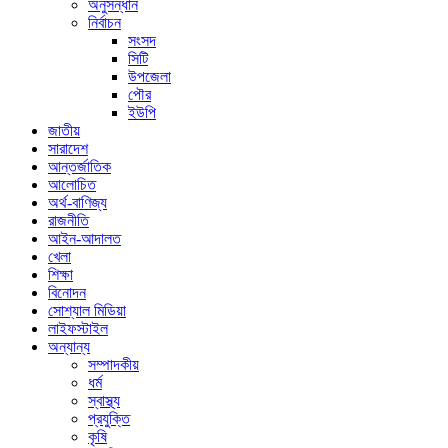
অনুসন্ধান
নির্বাচন
সংসদ
সিটি
উপজেলা
পৌর
ইউপি
জাতীয়
সারাদেশ
আন্তর্জাতিক
আলোচিত
অর্থ-বাণিজ্য
রাজনীতি
আইন-আদালত
খেলা
শিক্ষা
বিনোদন
সোশ্যাল মিডিয়া
লাইফস্টাইল
অন্যান্য
সম্পাদকীয়
ধর্ম
স্বাস্থ্য
প্রযুক্তি
কৃষি