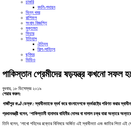
চাকরি
বদলি-পদায়ন
ভিন্ন খবর
রাশিফল
সংবাদ বিজ্ঞপ্তি
মুক্তমত
ফিচার
ইতিহাস
ঐতিহ্য
শিল্প-সাহিত্য
ছবিঘর
ভিডিও
পাকিস্তান প্রেমীদের ষড়যন্ত্র কখনো সফল হবে 
বুধবার, ১৮ ডিসেম্বর ২০১৯
শেয়ার করুন:
গাজীপুর কণ্ঠ ডেস্ক :
স্বাধীনতাকে ব্যর্থ করে বাংলাদেশকে ব্যর্থরাষ্ট্রে পরিণত করার স্বা
প্রধানমন্ত্রী বলেন, ‘পাকিস্তানী হানাদার বাহিনীর দোসর বা দালাল চক্র যারা অন্তরে অ
তিনি বলেন, ‘লাখো শহিদের রক্তের বিনিময়ে অর্জিত এই স্বাধীনতা এবং জাতির পিতা এই দে