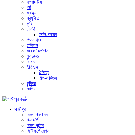
সম্পাদকীয়
ধর্ম
স্বাস্থ্য
প্রযুক্তি
কৃষি
চাকরি
বদলি-পদায়ন
ভিন্ন খবর
রাশিফল
সংবাদ বিজ্ঞপ্তি
মুক্তমত
ফিচার
ইতিহাস
ঐতিহ্য
শিল্প-সাহিত্য
ছবিঘর
ভিডিও
গাজীপুর
জেলা প্রশাসন
জিএমপি
জেলা পুলিশ
সিটি কর্পোরেশন