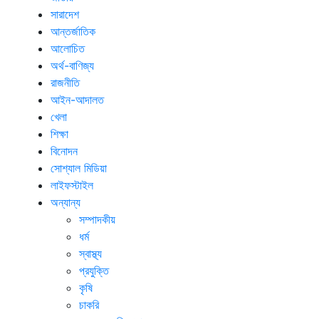
সারাদেশ
আন্তর্জাতিক
আলোচিত
অর্থ-বাণিজ্য
রাজনীতি
আইন-আদালত
খেলা
শিক্ষা
বিনোদন
সোশ্যাল মিডিয়া
লাইফস্টাইল
অন্যান্য
সম্পাদকীয়
ধর্ম
স্বাস্থ্য
প্রযুক্তি
কৃষি
চাকরি