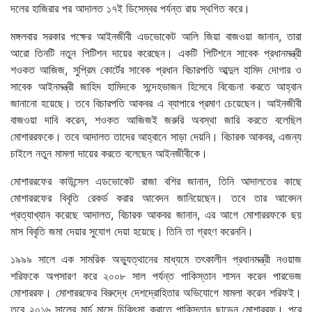
দলের হাজিরার পর আদালত ১৭ই ডিসেম্বর পর্যন্ত রায় স্থগিত করে।
মঙ্গলবার সরকার পক্ষের আইনজীবী এডভোকেট আলি জিয়া বাজওয়া জানান, তারা
আরো তিনটি নতুন পিটিশন দায়ের করেছেন। একটি পিটিশনে সাবেক প্রধানমন্ত্রী
শওকত আজিজ, সুপ্রিম কোর্টের সাবেক প্রধান বিচারপতি আব্দুল হামিদ দোগার ও
সাবেক আইনমন্ত্রী জাহিদ হামিদকে সন্দেহভাজন হিসেবে বিবেচনা করতে আহ্বান
জানানো হয়েছে। তবে বিচারপতি আকবর এ ব্যাপারে প্রমাণ চেয়েছেন। আইনজীবী
বাজওয়া দাবি করেন, শওকত আজিজই জরুরি অবস্থা জারি করতে বলেছিল
মোশাররফকে। তবে আদালত তাদের আহ্বানে সাড়া দেয়নি। বিচারক আকবর, এজন্য
চাইলে নতুন মামলা দায়ের করতে বলেছেন আইনজীবীকে।
মোশাররফের কাউন্সেল এডভোকেট রাজা বশির জানান, তিনি আদালতের কাছে
মোশাররফের বিবৃতি রেকর্ড করার আবেদন জানিয়েছেন। তবে তার আবেদন
প্রত্যাখ্যান করেছে আদালত, বিচারক আকবর জানান, এর আগে মোশাররফকে ছয়
মাস বিবৃতি জমা দেয়ার সুযোগ দেয়া হয়েছে। তিনি তা গ্রহণ করেননি।
১৯৯৯ সালে এক সামরিক অভ্যুত্থানের মাধ্যমে তৎকালীন প্রধানমন্ত্রী নওয়াজ
শরিফকে অপসারণ করে ২০০৮ সাল পর্যন্ত পাকিস্তান শাসন করেন পারভেজ
মোশাররফ। মোশাররফের বিরুদ্ধে দেশদ্রোহিতার অভিযোগে মামলা করেন শরিফই।
তবে ২০১৬ সালের মার্চ মাসে চিকিৎসা করাতে পাকিস্তান ছাড়েন মোশাররফ। পরে