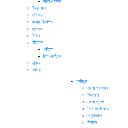
বদলি-পদায়ন
ভিন্ন খবর
রাশিফল
সংবাদ বিজ্ঞপ্তি
মুক্তমত
ফিচার
ইতিহাস
ঐতিহ্য
শিল্প-সাহিত্য
ছবিঘর
ভিডিও
গাজীপুর
জেলা প্রশাসন
জিএমপি
জেলা পুলিশ
সিটি কর্পোরেশন
অনুসন্ধান
নির্বাচন