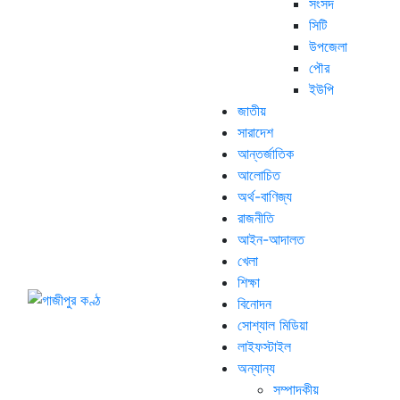
সংসদ
সিটি
উপজেলা
পৌর
ইউপি
জাতীয়
সারাদেশ
আন্তর্জাতিক
আলোচিত
অর্থ-বাণিজ্য
রাজনীতি
আইন-আদালত
খেলা
শিক্ষা
বিনোদন
সোশ্যাল মিডিয়া
লাইফস্টাইল
অন্যান্য
সম্পাদকীয়