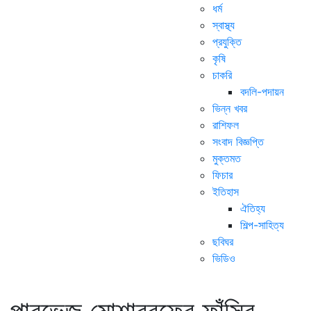
ধর্ম
স্বাস্থ্য
প্রযুক্তি
কৃষি
চাকরি
বদলি-পদায়ন
ভিন্ন খবর
রাশিফল
সংবাদ বিজ্ঞপ্তি
মুক্তমত
ফিচার
ইতিহাস
ঐতিহ্য
শিল্প-সাহিত্য
ছবিঘর
ভিডিও
পারভেজ মোশাররফের ফাঁসির