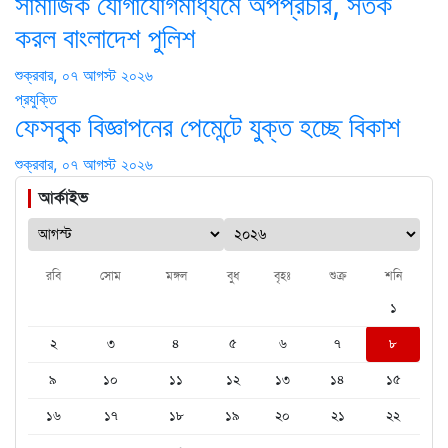
সামাজিক যোগাযোগমাধ্যমে অপপ্রচার, সতর্ক
করল বাংলাদেশ পুলিশ
শুক্রবার, ০৭ আগস্ট ২০২৬
প্রযুক্তি
ফেসবুক বিজ্ঞাপনের পেমেন্টে যুক্ত হচ্ছে বিকাশ
শুক্রবার, ০৭ আগস্ট ২০২৬
আর্কাইভ
রবি
সোম
মঙ্গল
বুধ
বৃহঃ
শুক্র
শনি
১
২
৩
৪
৫
৬
৭
৮
৯
১০
১১
১২
১৩
১৪
১৫
১৬
১৭
১৮
১৯
২০
২১
২২