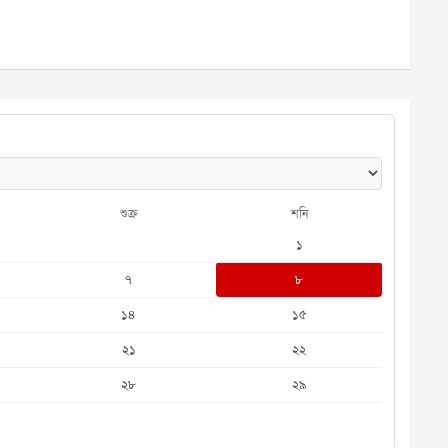
শুক্র
শনি
১
৭
৮
১৪
১৫
২১
২২
২৮
২৯