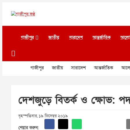
Skip
to
content
গাজীপুর কণ্ঠ
গণমানুষের কণ্ঠ
গাজীপুর
জাতীয়
সারাদেশ
আন্তর্জাতিক
আলো
গাজীপুর
জাতীয়
সারাদেশ
আন্তর্জাতিক
আলো
দেশজুড়ে বিতর্ক ও ক্ষোভ: পদত্
বৃহস্পতিবার, ১৯ ডিসেম্বর ২০১৯
শেয়ার করুন: