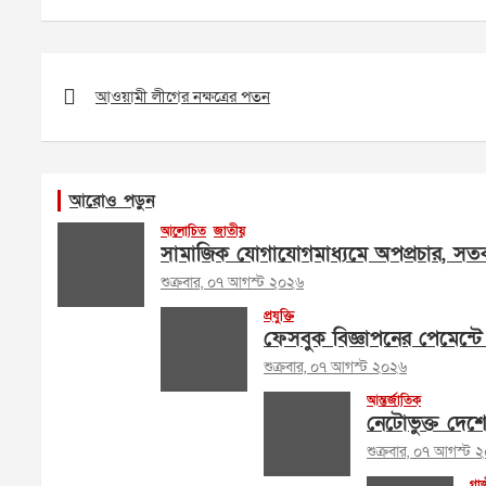
Post
navigation
আওয়ামী লীগের নক্ষত্রের পতন
আরোও পড়ুন
আলোচিত
জাতীয়
সামাজিক যোগাযোগমাধ্যমে অপপ্রচার, সতর
শুক্রবার, ০৭ আগস্ট ২০২৬
প্রযুক্তি
ফেসবুক বিজ্ঞাপনের পেমেন্টে 
শুক্রবার, ০৭ আগস্ট ২০২৬
আন্তর্জাতিক
নেটোভুক্ত দেশ
শুক্রবার, ০৭ আগস্ট 
গা