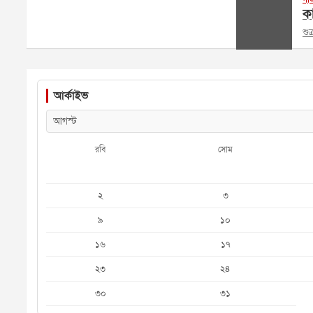
কা
শু
আর্কাইভ
রবি
সোম
২
৩
৯
১০
১৬
১৭
২৩
২৪
৩০
৩১