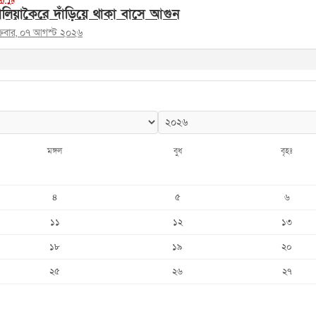
লিয়াকৈরে দাঁড়িয়ে থাকা বাসে আগুন
ক্রবার, ০৭ আগস্ট ২০২৬
মঙ্গল
বুধ
বৃহঃ
৪
৫
৬
১১
১২
১৩
১৮
১৯
২০
২৫
২৬
২৭