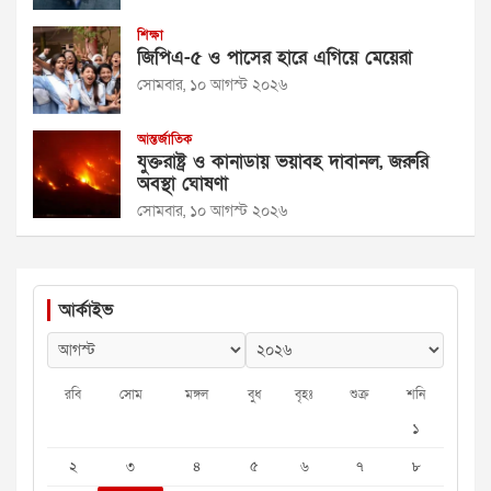
শিক্ষা
জিপিএ-৫ ও পাসের হারে এগিয়ে মেয়েরা
সোমবার, ১০ আগস্ট ২০২৬
আন্তর্জাতিক
যুক্তরাষ্ট্র ও কানাডায় ভয়াবহ দাবানল, জরুরি
অবস্থা ঘোষণা
সোমবার, ১০ আগস্ট ২০২৬
আর্কাইভ
রবি
সোম
মঙ্গল
বুধ
বৃহঃ
শুক্র
শনি
১
২
৩
৪
৫
৬
৭
৮