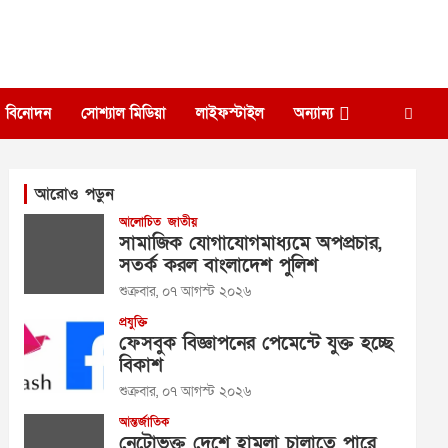
বিনোদন
সোশ্যাল মিডিয়া
লাইফস্টাইল
অন্যান্য
আরোও পড়ুন
আলোচিত
জাতীয়
সামাজিক যোগাযোগমাধ্যমে অপপ্রচার,
সতর্ক করল বাংলাদেশ পুলিশ
শুক্রবার, ০৭ আগস্ট ২০২৬
প্রযুক্তি
ফেসবুক বিজ্ঞাপনের পেমেন্টে যুক্ত হচ্ছে
বিকাশ
শুক্রবার, ০৭ আগস্ট ২০২৬
আন্তর্জাতিক
নেটোভুক্ত দেশে হামলা চালাতে পারে