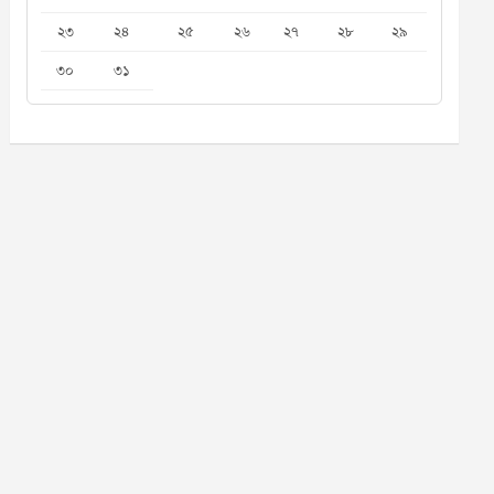
২৩
২৪
২৫
২৬
২৭
২৮
২৯
৩০
৩১