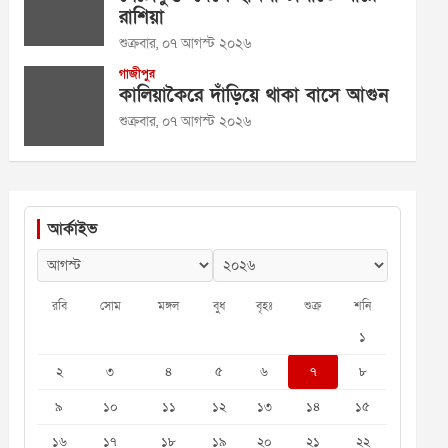
রাশিয়া
শুক্রবার, ০৭ আগস্ট ২০২৬
গাজীপুর
কালিয়াকৈরে দাঁড়িয়ে থাকা বাসে আগুন
শুক্রবার, ০৭ আগস্ট ২০২৬
আর্কাইভ
রবি
সোম
মঙ্গল
বুধ
বৃহঃ
শুক্র
শনি
১
২
৩
৪
৫
৬
৭
৮
৯
১০
১১
১২
১৩
১৪
১৫
১৬
১৭
১৮
১৯
২০
২১
২২