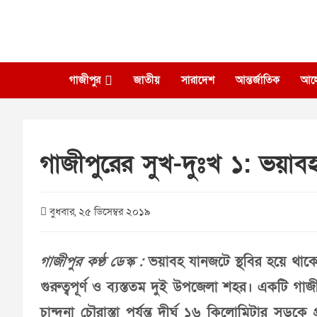
Skip
to
content
গাজীপুর
জাতীয়
সারাদেশ
আন্তর্জাতিক
আল
গাজীপুরের সুখ-দুঃখ ১: ভয়াবহ 
বুধবার, ২৫ ডিসেম্বর ২০১৯
গাজীপুর কণ্ঠ ডেস্ক :
ভয়াবহ যানজটে স্থবির হয়ে থাক
গুরুত্বপূর্ণ ও ব্যস্ততম দুই উপজেলা শহর। একটি গা
চান্দনা চৌরাস্তা পর্যন্ত দীর্ঘ ১৬ কিলোমিটার সড়কে