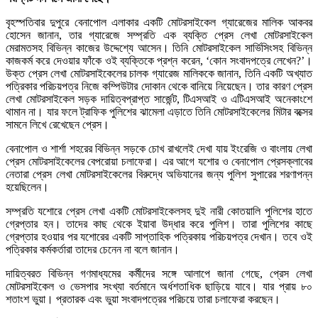
বৃহস্পতিবার দুপুরে বেনাপোল এলাকার একটি মোটরসাইকেল গ্যারেজের মালিক আকবর
হোসেন জানান, তার গ্যারেজে সম্প্রতি এক ব্যক্তি প্রেস লেখা মোটরসাইকেল
মেরামতসহ বিভিন্ন কাজের উদ্দেশ্যে আসেন। তিনি মোটরসাইকেল সার্ভিসিংসহ বিভিন্ন
কাজকর্ম করে দেওয়ার ফাঁকে ওই ব্যক্তিকে প্রশ্ন করেন, ‘কোন সংবাদপত্রে লেখেন?’।
উক্ত প্রেস লেখা মোটরসাইকেলের চালক গ্যারেজ মালিককে জানান, তিনি একটি অখ্যাত
পত্রিকার পরিচয়পত্র নিজে কম্পিউটার দোকান থেকে বানিয়ে নিয়েছেন। তার কারণ প্রেস
লেখা মোটরসাইকেল সড়ক দায়িত্বপ্রাপ্ত সার্জেন্ট, টিএসআই ও এটিএসআই অনেকাংশে
থামান না। যার ফলে ট্রাফিক পুলিশের ঝামেলা এড়াতে তিনি মোটরসাইকেলের মিটার বক্সের
সামনে লিখে রেখেছেন প্রেস।
বেনাপোল ও শার্শা শহরের বিভিন্ন সড়কে চোখ রাখলেই দেখা যায় ইংরেজি ও বাংলায় লেখা
প্রেস মোটরসাইকেলের বেপরোয়া চলাফেরা। এর আগে যশোর ও বেনাপোল প্রেসক্লাবের
নেতারা প্রেস লেখা মোটরসাইকেলের বিরুদ্ধে অভিযানের জন্য পুলিশ সুপারের শরণাপন্ন
হয়েছিলেন।
সম্প্রতি যশোরে প্রেস লেখা একটি মোটরসাইকেলসহ দুই নারী কোতয়ালি পুলিশের হাতে
গ্রেপ্তার হন। তাদের কাছ থেকে ইয়াবা উদ্ধার করে পুলিশ। তারা পুলিশের কাছে
গ্রেপ্তার হওয়ার পর যশোরের একটি সাপ্তাহিক পত্রিকায় পরিচয়পত্র দেখান। তবে ওই
পত্রিকার কর্মকর্তারা তাদের চেনেন না বলে জানান।
দায়িত্বরত বিভিন্ন গণমাধ্যমের কর্মীদের সঙ্গে আলাপে জানা গেছে, প্রেস লেখা
মোটরসাইকেল ও ভেসপার সংখ্যা বর্তমানে অর্ধশতাধিক ছাড়িয়ে যাবে। যার প্রায় ৮০
শতাংশ ভুয়া। প্রতারক এবং ভুয়া সংবাদপত্রের পরিচয়ে তারা চলাফেরা করছেন।