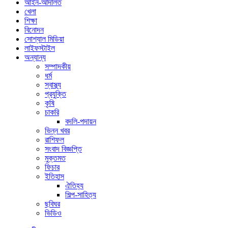
আইন-আদালত
খেলা
শিক্ষা
বিনোদন
সোশ্যাল মিডিয়া
লাইফস্টাইল
অন্যান্য
সম্পাদকীয়
ধর্ম
স্বাস্থ্য
প্রযুক্তি
কৃষি
চাকরি
বদলি-পদায়ন
ভিন্ন খবর
রাশিফল
সংবাদ বিজ্ঞপ্তি
মুক্তমত
ফিচার
ইতিহাস
ঐতিহ্য
শিল্প-সাহিত্য
ছবিঘর
ভিডিও