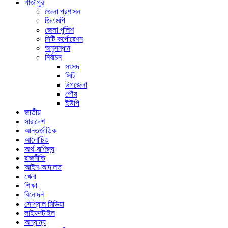
গাজীপুর
জেলা প্রশাসন
জিএমপি
জেলা পুলিশ
সিটি কর্পোরেশন
অনুসন্ধান
নির্বাচন
সংসদ
সিটি
উপজেলা
পৌর
ইউপি
জাতীয়
সারাদেশ
আন্তর্জাতিক
আলোচিত
অর্থ-বাণিজ্য
রাজনীতি
আইন-আদালত
খেলা
শিক্ষা
বিনোদন
সোশ্যাল মিডিয়া
লাইফস্টাইল
অন্যান্য