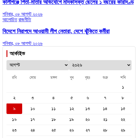
কালীগঞ্জে পিতা-মাতার অভিযোগে মাদকাসক্ত ছেলের ১ বছরের কারাদণ্ড
শনিবার, ০৮ আগস্ট ২০২৬
আলোচিত
রাজনীতি
বিদেশে নিরাপদে আওয়ামী লীগ নেতারা, দেশে ঝুঁকিতে কর্মীরা
শনিবার, ০৮ আগস্ট ২০২৬
আর্কাইভ
রবি
সোম
মঙ্গল
বুধ
বৃহঃ
শুক্র
শনি
১
২
৩
৪
৫
৬
৭
৮
৯
১০
১১
১২
১৩
১৪
১৫
১৬
১৭
১৮
১৯
২০
২১
২২
২৩
২৪
২৫
২৬
২৭
২৮
২৯