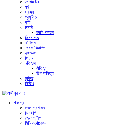
সম্পাদকীয়
ধর্ম
স্বাস্থ্য
প্রযুক্তি
কৃষি
চাকরি
বদলি-পদায়ন
ভিন্ন খবর
রাশিফল
সংবাদ বিজ্ঞপ্তি
মুক্তমত
ফিচার
ইতিহাস
ঐতিহ্য
শিল্প-সাহিত্য
ছবিঘর
ভিডিও
গাজীপুর
জেলা প্রশাসন
জিএমপি
জেলা পুলিশ
সিটি কর্পোরেশন