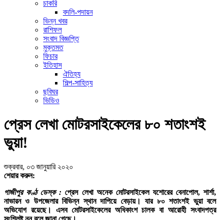
চাকরি
বদলি-পদায়ন
ভিন্ন খবর
রাশিফল
সংবাদ বিজ্ঞপ্তি
মুক্তমত
ফিচার
ইতিহাস
ঐতিহ্য
শিল্প-সাহিত্য
ছবিঘর
ভিডিও
প্রেস লেখা মোটরসাইকেলের ৮০ শতাংশই
ভুয়া!
শুক্রবার, ০৩ জানুয়ারি ২০২০
শেয়ার করুন:
গাজীপুর কণ্ঠ ডেস্ক :
প্রেস লেখা অনেক মোটরসাইকেল যশোরের বেনাপোল, শার্শা,
নাভারন ও উপজেলার বিভিন্ন স্থান দাপিয়ে বেড়ায়। যার ৮০ শতাংশই ভুয়া বলে
অভিযোগ রয়েছে। এসব মোটরসাইকেলের অধিকাংশ চালক বা আরোহী সংবাদপত্র
সংশ্লিষ্ট নন বলে জানা গেছে।