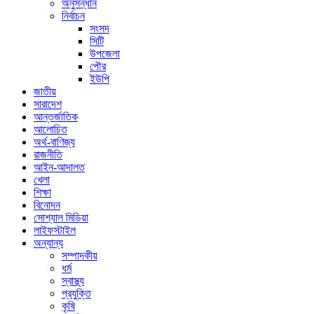
অনুসন্ধান
নির্বাচন
সংসদ
সিটি
উপজেলা
পৌর
ইউপি
জাতীয়
সারাদেশ
আন্তর্জাতিক
আলোচিত
অর্থ-বাণিজ্য
রাজনীতি
আইন-আদালত
খেলা
শিক্ষা
বিনোদন
সোশ্যাল মিডিয়া
লাইফস্টাইল
অন্যান্য
সম্পাদকীয়
ধর্ম
স্বাস্থ্য
প্রযুক্তি
কৃষি