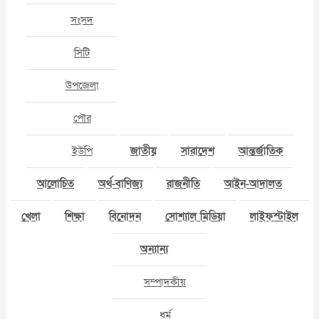
সংসদ
সিটি
উপজেলা
পৌর
ইউপি
জাতীয়
সারাদেশ
আন্তর্জাতিক
আলোচিত
অর্থ-বাণিজ্য
রাজনীতি
আইন-আদালত
খেলা
শিক্ষা
বিনোদন
সোশ্যাল মিডিয়া
লাইফস্টাইল
অন্যান্য
সম্পাদকীয়
ধর্ম