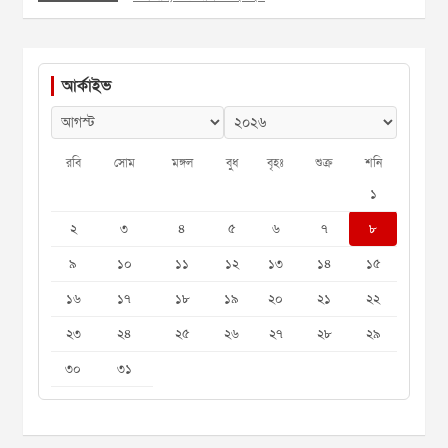
আর্কাইভ
রবি
সোম
মঙ্গল
বুধ
বৃহঃ
শুক্র
শনি
১
২
৩
৪
৫
৬
৭
৮
৯
১০
১১
১২
১৩
১৪
১৫
১৬
১৭
১৮
১৯
২০
২১
২২
২৩
২৪
২৫
২৬
২৭
২৮
২৯
৩০
৩১