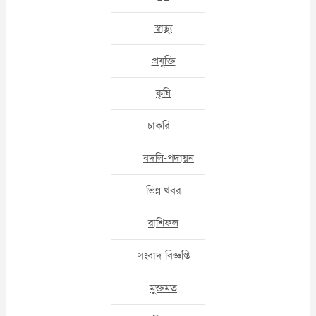
স্বাস্থ্য
প্রযুক্তি
কৃষি
চাকরি
বদলি-পদায়ন
ভিন্ন খবর
রাশিফল
সংবাদ বিজ্ঞপ্তি
মুক্তমত