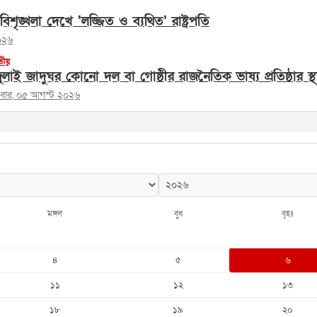
নে বিশৃঙ্খলা দেখে ‘লজ্জিত ও ব্যথিত’ রাষ্ট্রপতি
০২৬
তীয়
ুলাই জাদুঘর কোনো দল বা গোষ্ঠীর রাজনৈতিক ভাষ্য প্রতিষ্ঠার স্থান ন
ধবার, ০৫ আগস্ট ২০২৬
মঙ্গল
বুধ
বৃহঃ
৪
৫
৬
১১
১২
১৩
১৮
১৯
২০