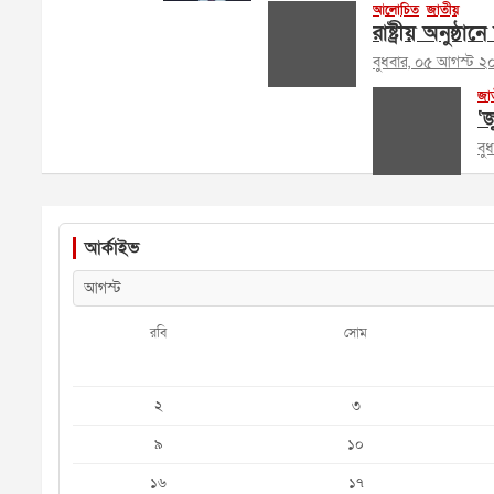
আলোচিত
জাতীয়
রাষ্ট্রীয় অনুষ্ঠা
বুধবার, ০৫ আগস্ট ২
জা
‘জ
বু
আর্কাইভ
রবি
সোম
২
৩
৯
১০
১৬
১৭