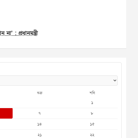
া’ : প্রধানমন্ত্রী
শুক্র
শনি
১
৭
৮
১৪
১৫
২১
২২