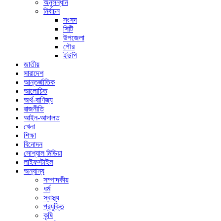
অনুসন্ধান
নির্বাচন
সংসদ
সিটি
উপজেলা
পৌর
ইউপি
জাতীয়
সারাদেশ
আন্তর্জাতিক
আলোচিত
অর্থ-বাণিজ্য
রাজনীতি
আইন-আদালত
খেলা
শিক্ষা
বিনোদন
সোশ্যাল মিডিয়া
লাইফস্টাইল
অন্যান্য
সম্পাদকীয়
ধর্ম
স্বাস্থ্য
প্রযুক্তি
কৃষি