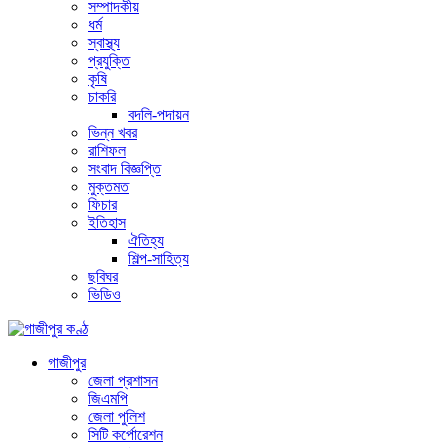
সম্পাদকীয়
ধর্ম
স্বাস্থ্য
প্রযুক্তি
কৃষি
চাকরি
বদলি-পদায়ন
ভিন্ন খবর
রাশিফল
সংবাদ বিজ্ঞপ্তি
মুক্তমত
ফিচার
ইতিহাস
ঐতিহ্য
শিল্প-সাহিত্য
ছবিঘর
ভিডিও
গাজীপুর
জেলা প্রশাসন
জিএমপি
জেলা পুলিশ
সিটি কর্পোরেশন