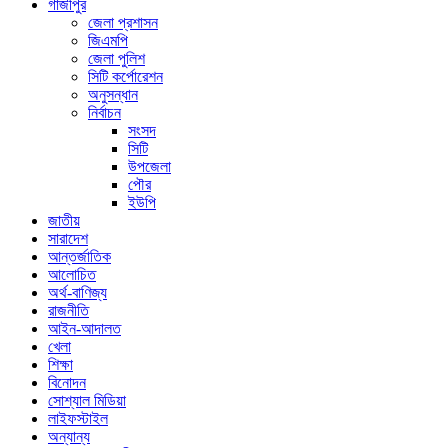
গাজীপুর
জেলা প্রশাসন
জিএমপি
জেলা পুলিশ
সিটি কর্পোরেশন
অনুসন্ধান
নির্বাচন
সংসদ
সিটি
উপজেলা
পৌর
ইউপি
জাতীয়
সারাদেশ
আন্তর্জাতিক
আলোচিত
অর্থ-বাণিজ্য
রাজনীতি
আইন-আদালত
খেলা
শিক্ষা
বিনোদন
সোশ্যাল মিডিয়া
লাইফস্টাইল
অন্যান্য