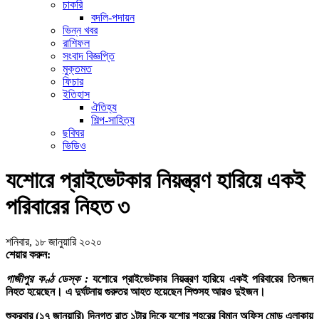
চাকরি
বদলি-পদায়ন
ভিন্ন খবর
রাশিফল
সংবাদ বিজ্ঞপ্তি
মুক্তমত
ফিচার
ইতিহাস
ঐতিহ্য
শিল্প-সাহিত্য
ছবিঘর
ভিডিও
যশোরে প্রাইভেটকার নিয়ন্ত্রণ হারিয়ে একই
পরিবারের নিহত ৩
শনিবার, ১৮ জানুয়ারি ২০২০
শেয়ার করুন:
গাজীপুর কণ্ঠ ডেস্ক :
যশোরে প্রাইভেটকার নিয়ন্ত্রণ হারিয়ে একই পরিবারের তিনজন
নিহত হয়েছেন। এ দুর্ঘটনায় গুরুতর আহত হয়েছেন শিশুসহ আরও দুইজন।
শুক্রবার (১৭ জানুয়ারি) দিনগত রাত ১টার দিকে যশোর শহরের বিমান অফিস মোড় এলাকায়