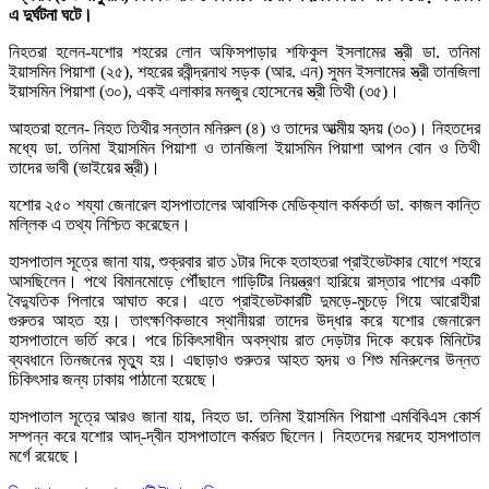
এ দুর্ঘটনা ঘটে।
নিহতরা হলেন-যশোর শহরের লোন অফিসপাড়ার শফিকুল ইসলামের স্ত্রী ডা. তনিমা
ইয়াসমিন পিয়াশা (২৫), শহরের রবীন্দ্রনাথ সড়ক (আর. এন) সুমন ইসলামের স্ত্রী তানজিলা
ইয়াসমিন পিয়াশা (৩০), একই এলাকার মনজুর হোসেনের স্ত্রী তিথী (৩৫)।
আহতরা হলেন- নিহত তিথীর সন্তান মনিরুল (৪) ও তাদের আত্মীয় হৃদয় (৩০)। নিহতদের
মধ্যে ডা. তনিমা ইয়াসমিন পিয়াশা ও তানজিলা ইয়াসমিন পিয়াশা আপন বোন ও তিথী
তাদের ভাবী (ভাইয়ের স্ত্রী)।
যশোর ২৫০ শয্যা জেনারেল হাসপাতালের আবাসিক মেডিক্যাল কর্মকর্তা ডা. কাজল কান্তি
মল্লিক এ তথ্য নিশ্চিত করেছেন।
হাসপাতাল সূত্রে জানা যায়, শুক্রবার রাত ১টার দিকে হতাহতরা প্রাইভেটকার যোগে শহরে
আসছিলেন। পথে বিমানমোড়ে পৌঁছালে গাড়িটির নিয়ন্ত্রণ হারিয়ে রাস্তার পাশের একটি
বৈদ্যুতিক পিলারে আঘাত করে। এতে প্রাইভেটকারটি দুমড়ে-মুচড়ে গিয়ে আরোহীরা
গুরুতর আহত হয়। তাৎক্ষণিকভাবে স্থানীয়রা তাদের উদ্ধার করে যশোর জেনারেল
হাসপাতালে ভর্তি করে। পরে চিকিৎসাধীন অবস্থায় রাত দেড়টার দিকে কয়েক মিনিটের
ব্যবধানে তিনজনের মৃত্যু হয়। এছাড়াও গুরুতর আহত হৃদয় ও শিশু মনিরুলের উন্নত
চিকিৎসার জন্য ঢাকায় পাঠানো হয়েছে।
হাসপাতাল সূত্রে আরও জানা যায়, নিহত ডা. তনিমা ইয়াসমিন পিয়াশা এমবিবিএস কোর্স
সম্পন্ন করে যশোর আদ্-দ্বীন হাসপাতালে কর্মরত ছিলেন। নিহতদের মরদেহ হাসপাতাল
মর্গে রয়েছে।