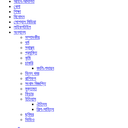
আইন-আদালত
খেলা
শিক্ষা
বিনোদন
সোশ্যাল মিডিয়া
লাইফস্টাইল
অন্যান্য
সম্পাদকীয়
ধর্ম
স্বাস্থ্য
প্রযুক্তি
কৃষি
চাকরি
বদলি-পদায়ন
ভিন্ন খবর
রাশিফল
সংবাদ বিজ্ঞপ্তি
মুক্তমত
ফিচার
ইতিহাস
ঐতিহ্য
শিল্প-সাহিত্য
ছবিঘর
ভিডিও