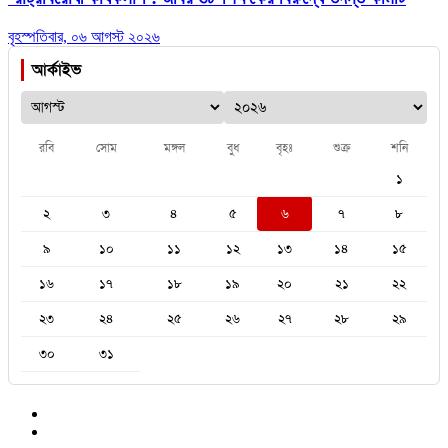
বৃহস্পতিবার, ০৬ আগস্ট ২০২৬
আর্কাইভ
রবি
সোম
মঙ্গল
বুধ
বৃহঃ
শুক্র
শনি
১
২
৩
৪
৫
৬
৭
৮
৯
১০
১১
১২
১৩
১৪
১৫
১৬
১৭
১৮
১৯
২০
২১
২২
২৩
২৪
২৫
২৬
২৭
২৮
২৯
৩০
৩১